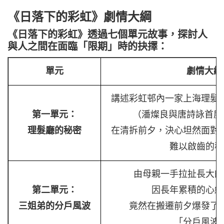
《日落下的彩虹》劇情大綱
《日落下的彩虹》透過七個單元故事，探討人
與人之間在面臨「限期」時的抉擇：
單元
劇情大
講述彩虹邨內一家上海理髮
第一單元：
（潘燦良與唐詩詠首度
理髮廳的秘密
在清拆前夕，決心坦然面對
難以啟齒的秘
由母親一手拉扯長大的
第二單元：
因長年累積的心結
三姐弟的分戶風波
竟然在搬遷前夕爆發了
「分戶風波