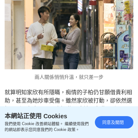
兩人關係悄悄升溫，就只差一步
就算明知家欣有所隱瞞，痴情的子柏仍甘願借貴利相
助，甚至為她炒車受傷。雖然家欣被打動，卻依然選
擇回到男友大飛（張建聲 飾）身邊。與此同時，
本網站正使用 Cookies
Tony慘遭網軍抹黑，Alice終忍不住出手入主強記兼
同意及關閉
我們使用 Cookie 改善網站體驗。 繼續使用我們
職力撐，她的真誠鼓勵讓Tony漸漸領悟真正的「屋邨
的網站即表示您同意我們的 Cookie 政策。
情味」。另一邊，大飛因吃醋家欣對子柏動情而暴怒