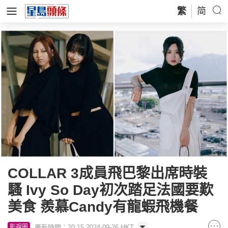
繁
简
COLLAR 3成員飛巴黎出席時裝
騷 Ivy So Day初次踏足法國要歎
美食 羨慕Candy有龍蝦飛機餐
更新時間：20:15 2024-09-26 HKT
影視圈