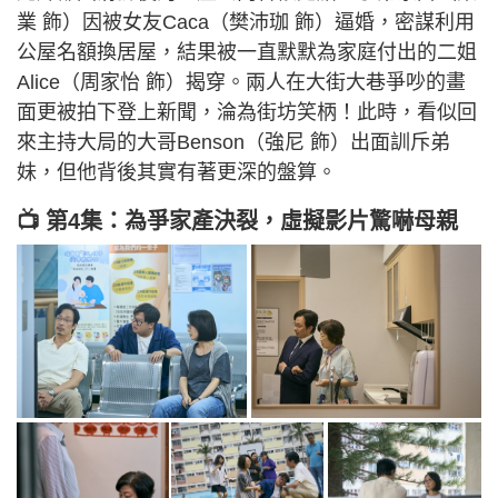
業 飾）因被女友Caca（樊沛珈 飾）逼婚，密謀利用
公屋名額換居屋，結果被一直默默為家庭付出的二姐
Alice（周家怡 飾）揭穿。兩人在大街大巷爭吵的畫
面更被拍下登上新聞，淪為街坊笑柄！此時，看似回
來主持大局的大哥Benson（強尼 飾）出面訓斥弟
妹，但他背後其實有著更深的盤算。
📺 第4集：為爭家產決裂，虛擬影片驚嚇母親