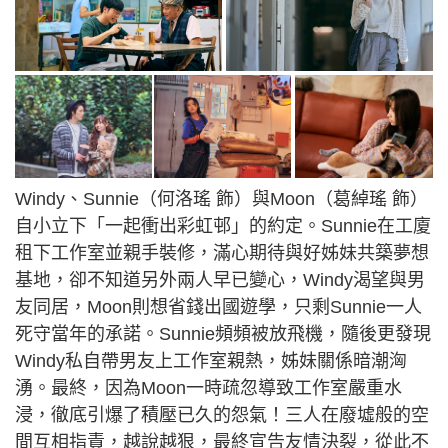
Windy、Sunnie（何洛瑤 飾）與Moon（葛綽瑤 飾）
自小立下「一起衝出彩虹邨」的約定。Sunnie在工廈
租下工作室並親手裝修，滿心期待與好姊妹共築夢想
基地，卻不知道另外兩人早已變心，Windy渴望與男
友同居，Moon則想省錢出國遊學，只剩Sunnie一人
死守當年的承諾。Sunnie頻頻被放飛機，隨後更發現
Windy私自帶男友上工作室親熱，姊妹關係暗潮洶
湧。最終，因為Moon一時疏忽導致工作室嚴重水
浸，徹底引爆了積壓已久的怨氣！三人在廢墟般的空
間互相指責，越說越狠，最終宣告友情決裂，從此不