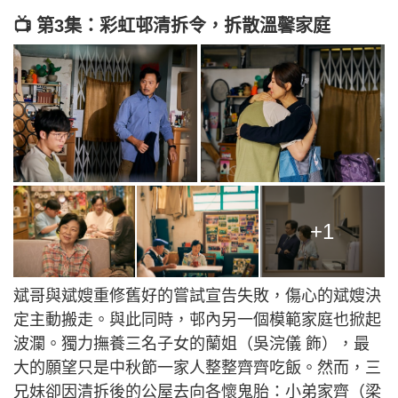
📺 第3集：彩虹邨清拆令，拆散溫馨家庭
+1
斌哥與斌嫂重修舊好的嘗試宣告失敗，傷心的斌嫂決
定主動搬走。與此同時，邨內另一個模範家庭也掀起
波瀾。獨力撫養三名子女的蘭姐（吳浣儀 飾），最
大的願望只是中秋節一家人整整齊齊吃飯。然而，三
兄妹卻因清拆後的公屋去向各懷鬼胎：小弟家齊（梁