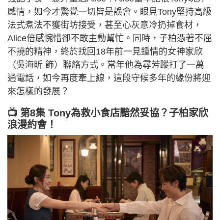
感情，如今才驚覺一切皆是誤會。眼見Tony堅持高級
法式煮法不獲街坊接受，甚至心灰意冷扔掉食材，
Alice倍感惋惜卻不敢主動幫忙。同時，子柏憑著不屈
不撓的精神，終於找回18年前一見鍾情的女神家欣
（吳海昕 飾）聯絡方式。當年他為尋芳蹤打了一萬
通電話，如今再度牽上線，這段守候多年的緣份將迎
來怎樣的發展？
📺 第8集 Tony為救小食店黯然妥協？子柏家欣
浪漫約會！