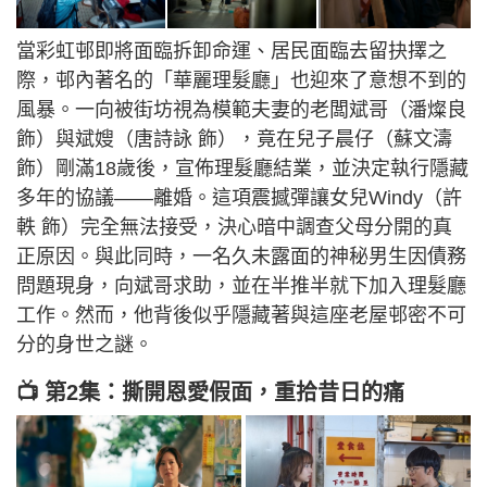
當彩虹邨即將面臨拆卸命運、居民面臨去留抉擇之
際，邨內著名的「華麗理髮廳」也迎來了意想不到的
風暴。一向被街坊視為模範夫妻的老闆斌哥（潘燦良
飾）與斌嫂（唐詩詠 飾），竟在兒子晨仔（蘇文濤
飾）剛滿18歲後，宣佈理髮廳結業，並決定執行隱藏
多年的協議——離婚。這項震撼彈讓女兒Windy（許
軼 飾）完全無法接受，決心暗中調查父母分開的真
正原因。與此同時，一名久未露面的神秘男生因債務
問題現身，向斌哥求助，並在半推半就下加入理髮廳
工作。然而，他背後似乎隱藏著與這座老屋邨密不可
分的身世之謎。
📺 第2集：撕開恩愛假面，重拾昔日的痛