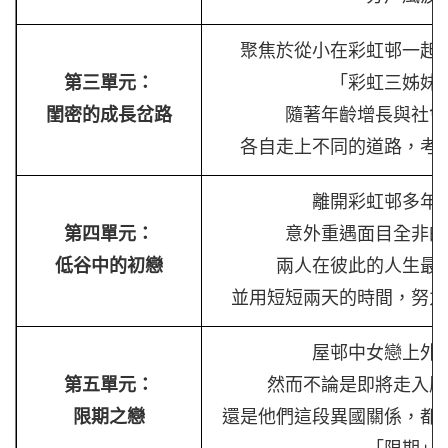
聚焦於從小在彩虹邨一起
第三單元：
「彩虹三姊妹
閨密的成長岔路
隨著年齡增長與社會
各自走上不同的道路，考
離開彩虹邨多年
第四單元：
意外重遇面目全非的
低谷中的初戀
兩人在彼此的人生最
並用短短兩天的時間，努力
屋邨中女戀上外
第五單元：
然而不論是即將走入歷
限期之戀
還是他們這段異國關係，都