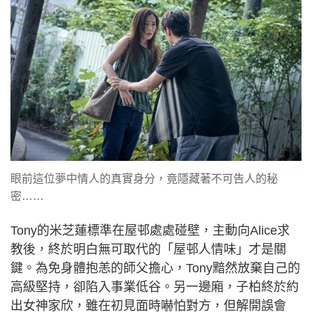
眼前這位夢中情人的真實身分，竟隱藏著不可告人的秘
密……
Tony的米芝蓮標準在屋邨處處碰壁，主動向Alice求
教後，終於明白無可取代的「屋邨人情味」才是關
鍵。為免身體抱恙的師父擔心，Tony黯然放棄自己的
高級堅持，卻陷入事業低谷。另一邊廂，子柏終於約
出女神家欣，雖在初見面時嚇怕對方，但解開誤會