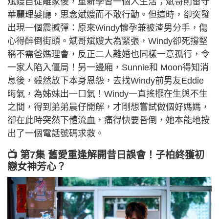
斌嫂自從離家後，重新學習一個人生活；斌哥則留守
華麗理髮廳，思念斌嫂而不敢行動。但這時，卻突發
出現一個震撼彈：原來Windy懷孕兼被渣男分手，傷
心得醉倒街頭。斌哥斌嫂大為緊張，Windy卻死撐堅
稱不需爸媽理會，反正二人離婚也同樣一意孤行，令
一家人陷入僵局！另一邊廂，Sunnie和 Moon得知消
息後，毅然放下本身恩怨，去找Windy前男友Eddie
晦氣，為姊妹出一口氣！Windy一直搖擺在生與不生
之間，得到弟弟晨仔開解，才剛想嘗試做個好媽媽，
卻在此時突然下體流血，痛得快要昏倒，她本能地按
出了一個電話號碼求救。
📺 第7集 舊愛重逢解開昔日誤會！子柏終獲初
戀女神芳心？