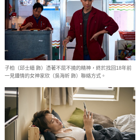
子柏（邱士縉 飾）憑著不屈不撓的精神，終於找回18年前
一見鍾情的女神家欣（吳海昕 飾）聯絡方式。