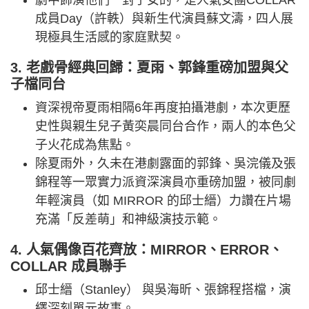
成員Day（許軼）與新生代演員蘇文濤，四人展
現極具生活感的家庭默契。
3. 老戲骨經典回歸：夏雨、郭鋒重磅加盟與父
子檔同台
資深視帝夏雨相隔6年再度拍攝港劇，本次更歷
史性與親生兒子黃奕晨同台合作，兩人的本色父
子火花成為焦點。
除夏雨外，久未在港劇露面的郭鋒、吳浣儀及張
錦程等一眾實力派資深演員亦重磅加盟，被同劇
年輕演員（如 MIRROR 的邱士縉）力讚在片場
充滿「反差萌」和神級演技示範。
4. 人氣偶像百花齊放：MIRROR、ERROR、
COLLAR 成員聯手
邱士縉（Stanley） 與吳海昕、張錦程搭檔，演
繹深刻單元故事。