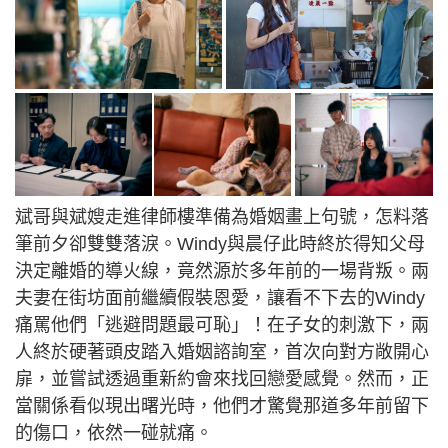
斌哥與斌嫂走進律師樓準備為婚姻畫上句號，怎料落
筆前夕卻雙雙落淚。Windy與晨仔此時終於得知父母
決定離婚的導火線，竟然源於多年前的一場背叛。兩
夫妻在街坊面前繼續假裝恩愛，讓看不下去的Windy
痛罵他們「逃避問題最可恥」！在子女的刺激下，兩
人終於硬著頭皮踏入婚姻諮詢室，首次向對方敞開心
扉，並嘗試透過重新約會來找回戀愛感覺。然而，正
當關係看似現出曙光時，他們才驚覺那道多年前留下
的傷口，依然一碰就痛。