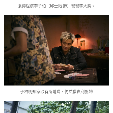
張錦程演李子柏（邱士縉 飾）爸爸李大鈞。
子柏明知家欣有所隱瞞，仍然借貴利幫她