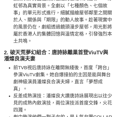
虹邨為真實背景。全劇以「七種顏色、七個故
事」的單元形式進行，細膩描繪屋邨鄰里之間關
於人、關係與「期限」的動人故事。趁著現實中
的風景仍在，劇組透過鏡頭漫步屋邨，用光影將
屬於香港人的集體回憶與溫情定格，引發強烈本
土共鳴。
2. 破天荒夢幻組合：唐詩詠離巢首登ViuTV與
潘燦良演夫妻
前TVB視后唐詩詠在離開無綫後，首度「跨台」
參演ViuTV劇集。她自爆接拍的主因是能與舞台
劇神級演員潘燦良合演夫婦，直言「夢想成
真」。
反差成熟演技：潘燦良大讚唐詩詠展現出以往少
見的成熟內斂演技，兩位演技派首度交鋒，火花
四濺。
劇中飾演他們一對子女的，是人氣女團COLLAR