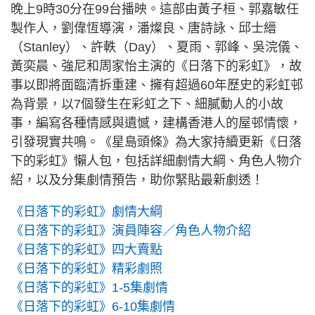
晚上9時30分在99台播映。這部由黃子桓、郭嘉敏任
製作人，劉偉恆導演，潘燦良、唐詩詠、邱士縉
（Stanley）、許軼（Day）、夏雨、郭峰、吳浣儀、
黃奕晨、強尼和周家怡主演的《日落下的彩虹》，故
事以即將面臨清拆重建、擁有超過60年歷史的彩虹邨
為背景，以7個發生在彩虹之下、細膩動人的小故
事，編寫各種情感與遺憾，建構香港人的屋邨情懷，
引發現實共鳴。《星島頭條》為大家持續更新《日落
下的彩虹》懶人包，包括詳細劇情大綱、角色人物介
紹，以及分集劇情預告，助你緊貼最新劇透！
《日落下的彩虹》劇情大綱
《日落下的彩虹》演員陣容／角色人物介紹
《日落下的彩虹》四大賣點
《日落下的彩虹》精彩劇照
《日落下的彩虹》1-5集劇情
《日落下的彩虹》6-10集劇情