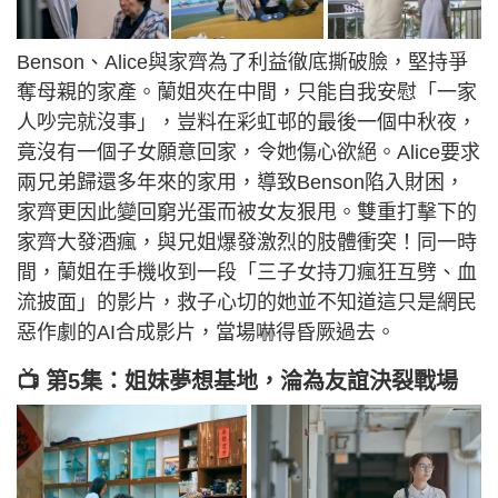
Benson、Alice與家齊為了利益徹底撕破臉，堅持爭
奪母親的家產。蘭姐夾在中間，只能自我安慰「一家
人吵完就沒事」，豈料在彩虹邨的最後一個中秋夜，
竟沒有一個子女願意回家，令她傷心欲絕。Alice要求
兩兄弟歸還多年來的家用，導致Benson陷入財困，
家齊更因此變回窮光蛋而被女友狠甩。雙重打擊下的
家齊大發酒瘋，與兄姐爆發激烈的肢體衝突！同一時
間，蘭姐在手機收到一段「三子女持刀瘋狂互劈、血
流披面」的影片，救子心切的她並不知道這只是網民
惡作劇的AI合成影片，當場嚇得昏厥過去。
📺 第5集：姐妹夢想基地，淪為友誼決裂戰場