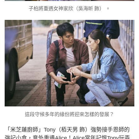
子柏將重遇女神家欣（吳海昕 飾） 。
這段守候多年的緣份將迎來怎樣的發展？
「米芝蓮廚師」Tony（栢天男 飾）強勢接手恩師的
強記小食，意外重遇Alice！Alice當年記恨Tony玩弄