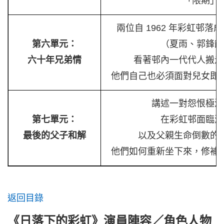
「限期」
兩位自 1962 年彩虹邨
第六單元：
（夏雨、郭鋒飾
六十年兄弟情
看著邨內一代代人搬走
他們自己也必須面對兒女即
講述一對怨恨極深
第七單元：
在彩虹邨面臨清
最後的父子和解
以及父親生命倒數的
他們如何重新坐下來，修補
返回目錄
《日落下的彩虹》演員陣容／角色人物