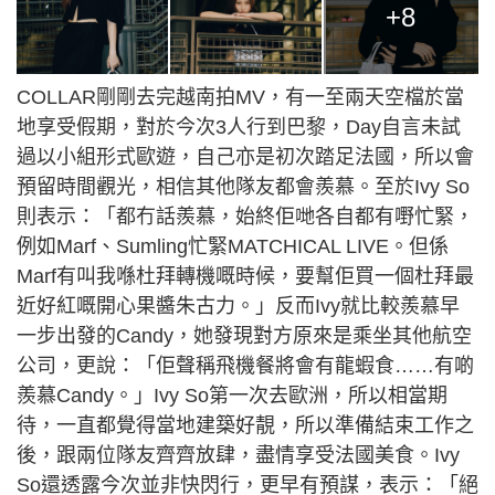
+8
COLLAR剛剛去完越南拍MV，有一至兩天空檔於當
地享受假期，對於今次3人行到巴黎，Day自言未試
過以小組形式歐遊，自己亦是初次踏足法國，所以會
預留時間觀光，相信其他隊友都會羨慕。至於Ivy So
則表示：「都冇話羨慕，始終佢哋各自都有嘢忙緊，
例如Marf、Sumling忙緊MATCHICAL LIVE。但係
Marf有叫我喺杜拜轉機嘅時候，要幫佢買一個杜拜最
近好紅嘅開心果醬朱古力。」反而Ivy就比較羨慕早
一步出發的Candy，她發現對方原來是乘坐其他航空
公司，更說：「佢聲稱飛機餐將會有龍蝦食……有啲
羨慕Candy。」Ivy So第一次去歐洲，所以相當期
待，一直都覺得當地建築好靚，所以準備結束工作之
後，跟兩位隊友齊齊放肆，盡情享受法國美食。Ivy
So還透露今次並非快閃行，更早有預謀，表示：「絕