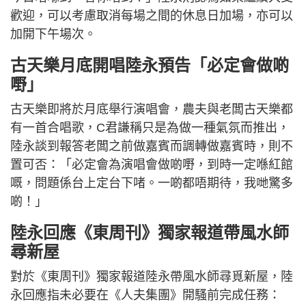
歡迎，可以考慮取消每場之間的休息日加場，亦可以
加開下午場次。
古天樂月底開唱陸永預告「必定會做啲
嘢」
古天樂即將於月底舉行演唱會，農夫與老闆古天樂都
有一首合唱歌，C君謙稱只是為做一種氣氛而推出，
陸永談到報答老闆之前做嘉賓而調轉做嘉賓時，則不
置可否：「必定會為演唱會做啲嘢，到時一定喺紅館
嘅，問題係台上定台下啫。一啲都唔期待，我哋驚多
啲！」
陸永回應《東周刊》獨家報道帶風水師
尋新屋
對於《東周刊》獨家報道陸永帶風水師尋覓新屋，陸
永回應指未必要在《人夫集團》開騷前完成任務：