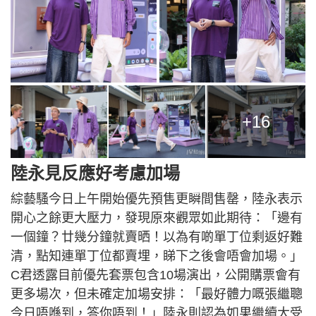
+16
陸永見反應好考慮加場
綜藝騷今日上午開始優先預售更瞬間售罄，陸永表示
開心之餘更大壓力，發現原來觀眾如此期待：「邊有
一個鐘？廿幾分鐘就賣晒！以為有啲單丁位剩返好難
清，點知連單丁位都賣埋，睇下之後會唔會加場。」
C君透露目前優先套票包含10場演出，公開購票會有
更多場次，但未確定加場安排：「最好體力嘅張繼聰
今日唔喺到，答你唔到！」陸永則認為如果繼續大受