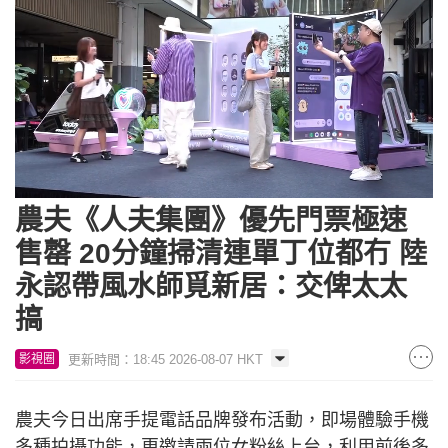
Loaded
:
Unmute
7.36%
農夫《人夫集團》優先門票極速
售罄 20分鐘掃清連單丁位都冇 陸
永認帶風水師覓新居：交俾太太
搞
更新時間：18:45 2026-08-07 HKT
影視圈
農夫今日出席手提電話品牌發布活動，即場體驗手機
多種拍攝功能，更邀請兩位女粉絲上台，利用前後多