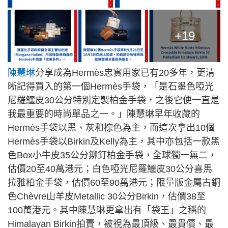
+19
陳慧琳
分享成為Hermès忠實用家已有20多年，更清
晰記得買入的第一個Hermès手袋，「是石墨色啞光
尼羅鱷皮30公分特別定製柏金手袋，之後它便一直是
我最重要的時尚單品之一。」陳慧琳早年收藏的
Hermès手袋以黑、灰和棕色為主，而這次拿出10個
Hermès手袋以Birkin及Kelly為主，其中亦包括一款黑
色Box小牛皮35公分鉚釘柏金手袋，全球獨一無二，
估價20至40萬港元；白色啞光尼羅鱷皮30公分喜馬
拉雅柏金手袋，估價60至90萬港元；限量版金屬古銅
色Chèvre山羊皮Metallic 30公分Birkin，估價38至
100萬港元。其中陳慧琳更拿出有「袋王」之稱的
Himalayan Birkin拍賣，被視為最頂級、最貴價、最