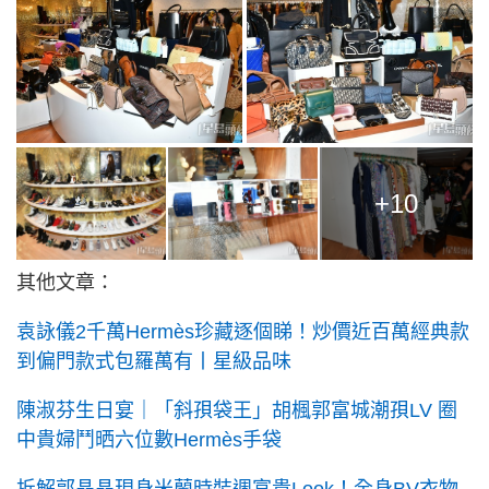
+10
其他文章：
袁詠儀2千萬Hermès珍藏逐個睇！炒價近百萬經典款
到偏門款式包羅萬有丨星級品味
陳淑芬生日宴｜「斜孭袋王」胡楓郭富城潮孭LV 圈
中貴婦鬥晒六位數Hermès手袋