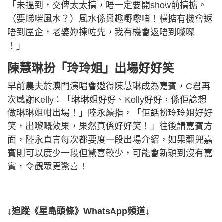
「未搵到，交俾太太搞，唔一定要開show前搞掂。
（要睇啱風水？）風水係興趣嘢嚟啫！橫掂有機會返
唔到屋企，老婆妳揀咗先，我有機會返唔到嚟㗎
！」
陳慧琳扮「玲玲姐」出場好好笑
早前農夫於澳門演唱會邀得陳慧琳成為嘉賓，C君再
次感謝Kelly：「琳琳姐好好、Kelly好好，係佢諗想
做琳琳姐咁出場！」陸永續指，「佢話扮玲玲姐好好
笑，出嚟嘅效果，果然真係好好笑！」往後請嘉賓方
面，陸永直言每次都要度一段出場介紹，如果翻兜嘉
賓則可以度少一段但驚喜較少，可能會新穎到沒有嘉
賓，令觀眾更驚喜！
↓追蹤《星島頭條》WhatsApp頻道↓