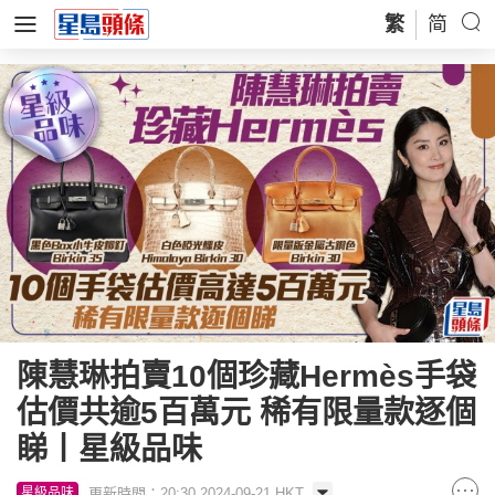
繁
简
陳慧琳拍賣10個珍藏Hermès手袋
估價共逾5百萬元 稀有限量款逐個
睇丨星級品味
更新時間：20:30 2024-09-21 HKT
星級品味