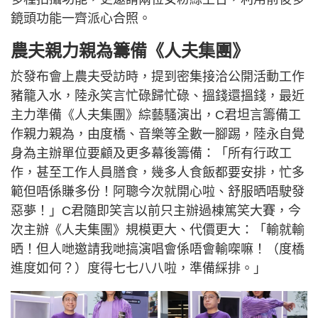
鏡頭功能一齊派心合照。
農夫親力親為籌備《人夫集團》
於發布會上農夫受訪時，提到密集接洽公開活動工作
豬籠入水，陸永笑言忙碌歸忙碌、搵錢還搵錢，最近
主力準備《人夫集團》綜藝騷演出，C君坦言籌備工
作親力親為，由度橋、音樂等全數一腳踢，陸永自覺
身為主辦單位要顧及更多幕後籌備：「所有行政工
作，甚至工作人員膳食，幾多人食飯都要安排，忙多
範但唔係賺多份！阿聰今次就開心啦、舒服晒唔駛發
惡夢！」C君隨即笑言以前只主辦過棟篤笑大賽，今
次主辦《人夫集團》規模更大、代價更大：「輸就輸
晒！但人哋邀請我哋搞演唱會係唔會輸㗎嘛！（度橋
進度如何？）度得七七八八啦，準備綵排。」