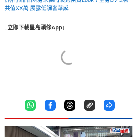
拆解郭晶晶現身米蘭時裝週富貴Look！全身BV衣物
共值XX萬 展露低調奢華感
↓立即下載星島頭條App↓