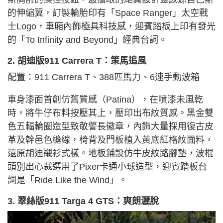
的伸縮翼，訂製輪胎印有「Space Ranger」太空戰
士Logo，車廂內飾極具科技感，迎賓踏板上印有發光
的「To Infinity and Beyond」經典台詞。
2. 胡迪版911 Carrera T：策馬追風
配置：911 Carrera T、388匹馬力、6速手動波箱
車身漆面首創仿舊質感（Patina），在噴漆未風乾
時，將牛仔布料按壓其上，壓印出布紋質感。黑金雙
色五輻輪圈造型致敬警長徽章，內飾大量採用復古皮
革及幹邑色縫線，椅背及門板植入黃底紅格紋面料，
還原胡迪襯衫式樣。地板鋪設仿牛皮紋路腳墊，波棍
頭別出心裁選用了Pixer卡通小球造型，迎賓踏板台
詞是「Ride Like the Wind」。
3. 翠絲版911 Targa 4 GTS：爽朗灑脫