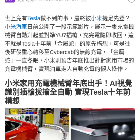
世上竟有
Tesla
做不到的事，最終被
小米
捷足先登？
小米汽車
日前公開了一段示範影片，展示一隻充電機
械臂自動升起並對準YU7插槍，充完電隨即收回，這
不就是Tesla十年前「金屬蛇」的原先構想，可是往
後研發重心轉移至Cybercab的無線充電，「金屬
蛇」一直冬眠，小米則預告年底推出針對家用市場的
充電機械臂，實現泊車走人自動充電的懶人操作。
小米家用充電機械臂年底出手！AI視覺
識別插槍拔搶全自動 實現Tesla十年前
構想