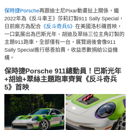
保時捷Porsche
再跟迪士尼Pixar動畫扯上關係，繼
2022年為《反斗車王》莎莉訂製911 Sally Special，
日前廠方為配合
《反斗奇兵5》
在美國洛杉磯首映，
一口氣展出為巴斯光年、胡迪及翠絲三位主角訂製的
主題911跑車，全部僅有一台，展覽過後會像911
Sally Special進行慈善拍賣，收益悉數捐給公益機
構。
保時捷Porsche 911總動員！巴斯光年
+胡迪+翠絲主題跑車齊賀《反斗奇兵
5》首映