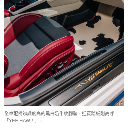
全車配備辨識度高的黑白奶牛紋腳墊，迎賓踏板則高呼
「YEE HAW！」。