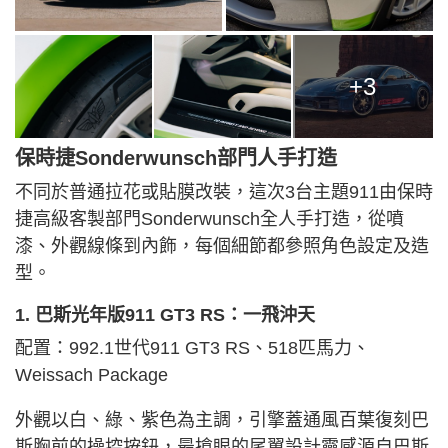
+3
保時捷Sonderwunsch部門人手打造
不同於普通拉花或貼膜改裝，這次3台主題911由保時
捷高級客製部門Sonderwunsch全人手打造，從噴
漆、外觀線條到內飾，每個細節都參照角色設定及造
型。
1. 巴斯光年版911 GT3 RS：一飛沖天
配置：992.1世代
911 G
T3 RS、518匹馬力、
Weissach Package
外觀以白、綠、紫色為主調，引擎蓋通風百葉復刻巴
斯胸前的操控按鈕，最搶眼的尾翼設計靈感源自巴斯