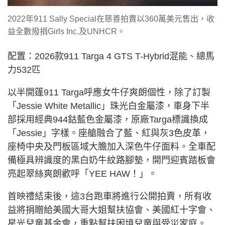
2022年911 Sally Special在慈善拍賣以360萬美元售出，收
益全數撥捐Girls Inc.及UNHCR。
配置：2026款911 Targa 4 GTS T-Hybrid混能、總馬
力532匹
以半開篷911 Targa呼應女牛仔爽朗個性，除了訂製
「Jessie White Metallic」珠光白金屬漆，車身下半
部採用經典944鈷藍色金屬漆，原廠Targa標識換成
「Jessie」字樣。座艙融合了藍、紅與灰3色皮革，
座椅中央及門板區域大膽加入深色牛仔面料。全車配
備極具辨識度的黑白奶牛紋路腳墊，開門迎賓踏板會
亮起翠絲爽朗歡呼「YEE HAW！」。
首映禮結束後，這3台跑車將進行公開拍賣，所有收
益將捐贈給美國大哥大姐幫扶協會、美國紅十字會、
星光兒童基金會，重點幫扶困境兒童與受災家庭。