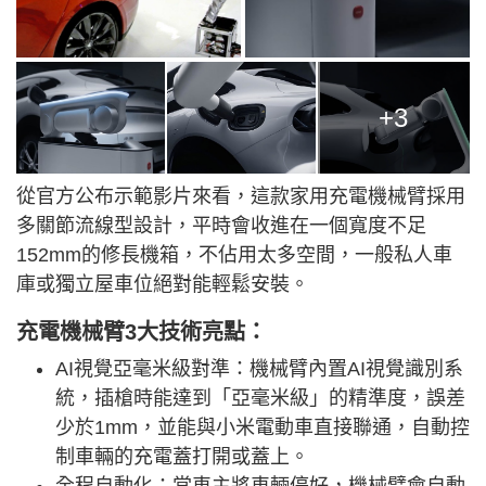
+3
從官方公布示範影片來看，這款家用充電機械臂採用
多關節流線型設計，平時會收進在一個寬度不足
152m
m的修長機箱，不佔用太多空間，一般私人車
庫或獨立屋車位絕對能輕鬆安裝。
充電機械臂3大技術亮點：
AI視覺亞毫米級對準：機械臂內置AI視覺識別系
統，插槍時能達到「亞毫米級」的精準度，誤差
少於
1mm
，並能與小米電動車直接聯通，自動控
制車輛的充電蓋打開或蓋上。