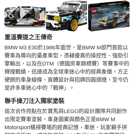
重溫賽道之王傳奇
BMW M3 E30於1986年面世，是BMW M部門首款以
賽車為導向的量產車型，憑藉優異的操控性、強勁引
擎輸出，以及在DTM（德國房車錦標賽）等賽事中的
輝煌戰績，迅速成為全球車迷心中的經典象徵。方正
硬朗的車身線條、寬體設計與招牌四圓頭燈，至今仍
是許多車迷心中的「戰神」。
聯手操刀注入獨家塗裝
這次合作亮點在於寶馬與LEGO的設計團隊共同創作
出限定賽車塗裝，車身圖案與顏色正是BMW M
Motorsport橫掃賽場的經典記憶，車迷、玩家親手拼