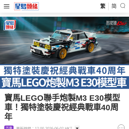
繁
简
寶馬LEGO聯手炮製M3 E30模型
車！獨特塗裝慶祝經典戰車40周
年
更新時間：12:00 2026-06-02 HKT
汽車