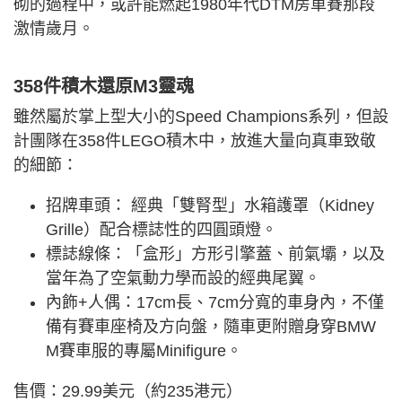
砌的過程中，或許能燃起1980年代DTM房車賽那段
激情歲月。
358件積木還原M3靈魂
雖然屬於掌上型大小的Speed Champions系列，但設
計團隊在358件LEGO積木中，放進大量向真車致敬
的細節：
招牌車頭： 經典「雙腎型」水箱護罩（Kidney
Grille）配合標誌性的四圓頭燈。
標誌線條：「盒形」方形引擎蓋、前氣壩，以及
當年為了空氣動力學而設的經典尾翼。
內飾+人偶：
17c
m長、
7c
m分寬的車身內，不僅
備有賽車座椅及方向盤，隨車更附贈身穿BMW
M賽車服的專屬Minifigure。
售價：29.99美元（約235港元）