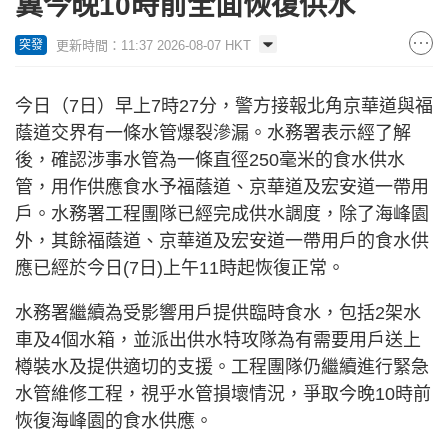
冀今晚10時前全面恢復供水
更新時間：11:37 2026-08-07 HKT
突發
今日（7日）早上7時27分，警方接報北角京華道與福
蔭道交界有一條水管爆裂滲漏。水務署表示經了解
後，確認涉事水管為一條直徑250毫米的食水供水
管，用作供應食水予福蔭道、京華道及宏安道一帶用
戶。水務署工程團隊已經完成供水調度，除了海峰園
外，其餘福蔭道、京華道及宏安道一帶用戶的食水供
應已經於今日(7日)上午11時起恢復正常。
水務署繼續為受影響用戶提供臨時食水，包括2架水
車及4個水箱，並派出供水特攻隊為有需要用戶送上
樽裝水及提供適切的支援。工程團隊仍繼續進行緊急
水管維修工程，視乎水管損壞情況，爭取今晚10時前
恢復海峰園的食水供應。