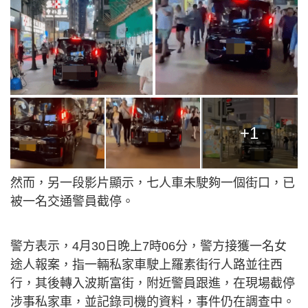
+1
然而，另一段影片顯示，七人車未駛夠一個街口，已
被一名交通警員截停。
警方表示，4月30日晚上7時06分，警方接獲一名女
途人報案，指一輛私家車駛上羅素街行人路並往西
行，其後轉入波斯富街，附近警員跟進，在現場截停
涉事私家車，並記錄司機的資料，事件仍在調查中。