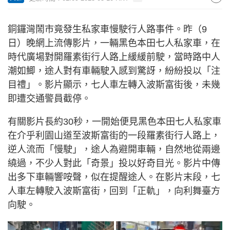
銅鑼灣鬧市竟發生私家車慢駛行人路事件。昨（9
日）晚網上流傳影片，一輛黑色本田七人私家車，在
時代廣場對開羅素街行人路上緩緩前駛，當時路中人
潮如鯽，途人對有車輛駛入感到驚訝，紛紛投以「注
目禮」。影片顯示，七人車左轉入波斯富街後，未幾
即遭交通警員截停。
有關影片長約30秒，一開始便見黑色本田七人私家車
在介乎利園山道至波斯富街的一段羅素街行人路上，
逆人流而「慢駛」，途人為避開車輛，自然地從兩邊
繞過，不少人對此「奇景」投以好奇目光。影片中傳
出多下車輛響咹聲，似在提醒途人。在影片末段，七
人車左轉駛入波斯富街，回到「正軌」，向利舞臺方
向駛。