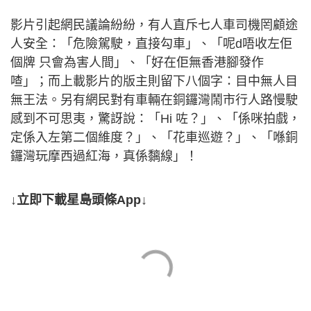
影片引起網民議論紛紛，有人直斥七人車司機罔顧途
人安全：「危險駕駛，直接勾車」、「呢d唔收左佢
個牌 只會為害人間」、「好在佢無香港腳發作
喳」；而上載影片的版主則留下八個字：目中無人目
無王法。另有網民對有車輛在銅鑼灣鬧市行人路慢駛
感到不可思夷，驚訝說：「Hi 咗？」、「係咪拍戲，
定係入左第二個維度？」、「花車巡遊？」、「喺銅
鑼灣玩摩西過紅海，真係黐線」！
↓立即下載星島頭條App↓