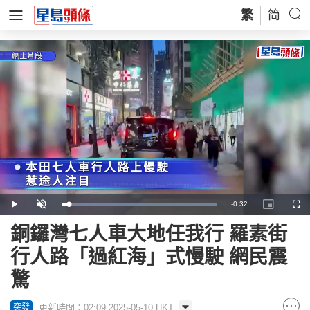
繁
简
Remaining
-
0:32
Loaded
:
Play
Unmute
Picture-
Full
100.00%
in-
Picture
Time
銅鑼灣七人車大地任我行 羅素街
行人路「過紅海」式慢駛 網民震
驚
更新時間：02:09 2025-05-10 HKT
突發