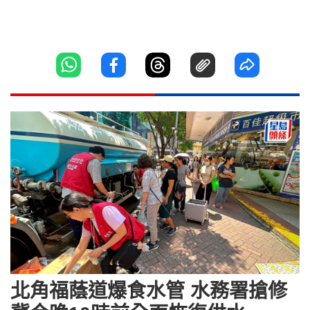
北角福蔭道爆食水管 水務署搶修