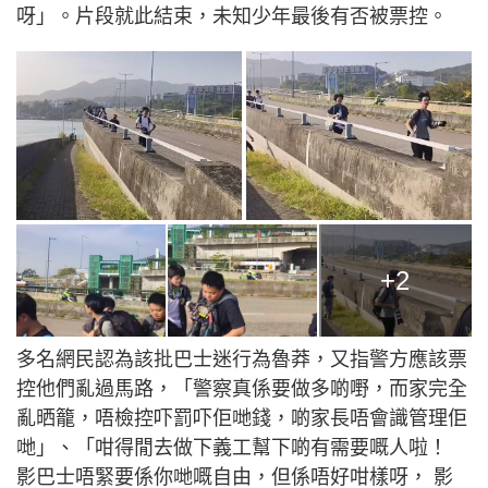
呀」。片段就此結束，未知少年最後有否被票控。
+2
多名網民認為該批巴士迷行為魯莽，又指警方應該票
控他們亂過馬路，「警察真係要做多啲嘢，而家完全
亂晒籠，唔檢控吓罰吓佢哋錢，啲家長唔會識管理佢
哋」、「咁得閒去做下義工幫下啲有需要嘅人啦！
影巴士唔緊要係你哋嘅自由，但係唔好咁樣呀， 影