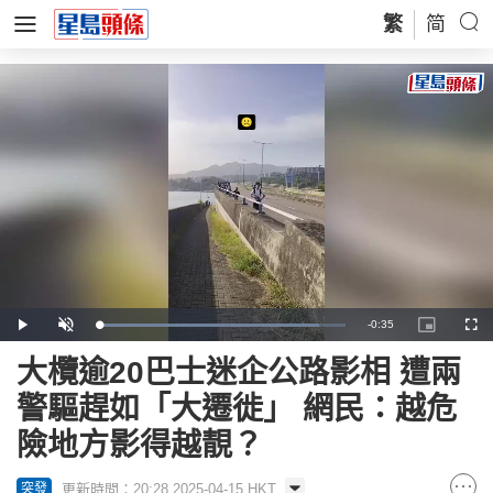
繁
简
Remaining
-
0:35
Loaded
:
Play
Unmute
Picture-
Full
89.43%
in-
Picture
Time
大欖逾20巴士迷企公路影相 遭兩
警驅趕如「大遷徙」 網民：越危
險地方影得越靚？
更新時間：20:28 2025-04-15 HKT
突發