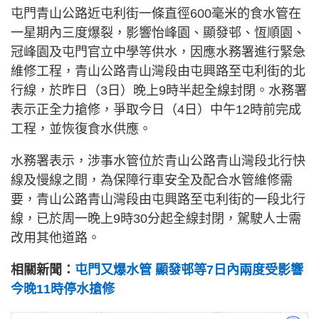
屯門青山公路近屯利街一條直徑600毫米的食水管在
一星期內三度爆裂，影響怡峰園、顯發邨、恆順園、
冠峰園及屯門官立中學等供水，因應水務署進行緊急
維修工程，青山公路青山灣段由屯興路至屯利街的北
行線，於昨日（3日）晚上9時半起全線封閉。水務署
表示正全力搶修，爭取今日（4日）中午12時前完成
工程，並恢復食水供應。
水務署表示，涉事水管位於青山公路青山灣段北行快
線及慢線之間，為保障行車安全及配合水管維修需
要，青山公路青山灣段由屯興路至屯利街的一段北行
線，已於周一晚上9時30分起全線封閉，駕駛人士需
改用其他道路。
相關新聞：
屯門又爆水管 顯發邨等7日內兩度受影響
今晚11時停水搶修