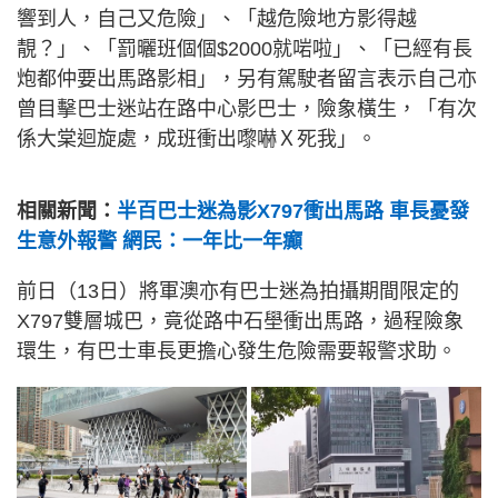
響到人，自己又危險」、「越危險地方影得越
靚？」、「罰曬班個個$2000就啱啦」、「已經有長
炮都仲要出馬路影相」，另有駕駛者留言表示自己亦
曾目擊巴士迷站在路中心影巴士，險象橫生，「有次
係大棠迴旋處，成班衝出嚟嚇Ｘ死我」。
相關新聞：
半百巴士迷為影X797衝出馬路 車長憂發
生意外報警 網民：一年比一年癲
前日（13日）將軍澳亦有巴士迷為拍攝期間限定的
X797雙層城巴，竟從路中石壆衝出馬路，過程險象
環生，有巴士車長更擔心發生危險需要報警求助。