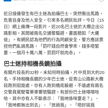
近日接連發生有巴士迷為拍攝巴士，突然衝出馬路，
危害自身及他人安全，引來多名網民批評。今日（15
日）網上瘋傳一段影片，近20名巴士迷於大欖企出公
路影相，其間被兩名交通警驅趕，畫面猶如「大遷
徙」。有網民認為他們的行為罔顧安全，警方應該票
控他們亂過馬路，「罰吓錢自然會學乖，錢多唔緊
要，一個月十萬八萬，罰罰吓就肉赤」。
巴士迷持相機長鏡拍攝
有關片段長約32秒，未知何時拍攝，片中見到大約20
名、手持相機長鏡的少年巴士迷，從青山公路新大欖
段跑到迴旋處，亦有人跑到橋底躲避，不遠處有兩名
交警員駕駛電單車響號驅趕。有部份巴士迷嘻嘻哈
哈，其中亦有人不斷表示：「我哋係咪要走？」、
「我哋都無出到去」、「放過我」、「唔好搞我