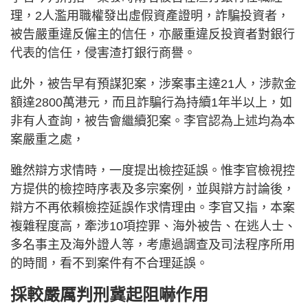
理，2人濫用職權發出虛假資產證明，詐騙投資者，
被告嚴重違反僱主的信任，亦嚴重違反投資者對銀行
代表的信任，侵害渣打銀行商譽。
此外，被告早有預謀犯案，涉案事主達21人，涉款金
額達2800萬港元，而且詐騙行為持續1年半以上，如
非有人查詢，被告會繼續犯案。李官認為上述均為本
案嚴重之處，
雖然辯方求情時，一度提出檢控延誤。惟李官檢視控
方提供的檢控時序表及多宗案例，並與辯方討論後，
辯方不再依賴檢控延誤作求情理由。李官又指，本案
複雜程度高，牽涉10項控罪、海外被告、在逃人士、
多名事主及海外證人等，考慮過調查及司法程序所用
的時間，看不到案件有不合理延誤。
採較嚴厲判刑冀起阻嚇作用