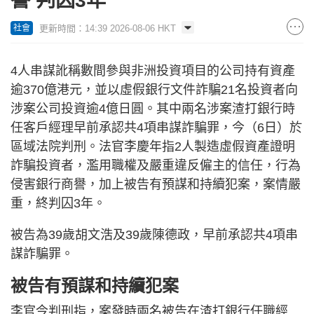
譽 判囚3年
更新時間：14:39 2026-08-06 HKT
社會
4人串謀訛稱數間參與非洲投資項目的公司持有資產
逾370億港元，並以虛假銀行文件詐騙21名投資者向
涉案公司投資逾4億日圓。其中兩名涉案渣打銀行時
任客戶經理早前承認共4項串謀詐騙罪，今（6日）於
區域法院判刑。法官李慶年指2人製造虛假資產證明
詐騙投資者，濫用職權及嚴重違反僱主的信任，行為
侵害銀行商譽，加上被告有預謀和持續犯案，案情嚴
重，終判囚3年。
被告為39歲胡文浩及39歲陳德政，早前承認共4項串
謀詐騙罪。
被告有預謀和持續犯案
李官今判刑指，案發時兩名被告在渣打銀行任職經