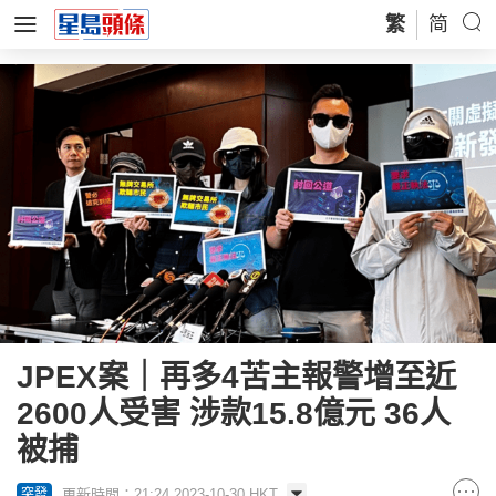
繁
简
JPEX案｜再多4苦主報警增至近
2600人受害 涉款15.8億元 36人
被捕
更新時間：21:24 2023-10-30 HKT
突發