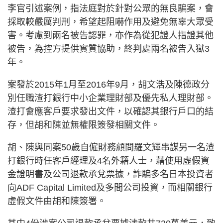
李官引述案例，指法庭對於針對公眾的無良騙案，會
採取較嚴厲判刑，希望起阻嚇作用及避免無辜大眾受
害。考慮到兩名被告認罪，亦作為從犯證人指證其他
被告，為控方提供實質協助，終判處兩名被告入獄3
年。
案發於2015年1月至2016年9月，胡文浩及陳德政分
別任職渣打銀行中小企業理財部及優先私人理財部。
渣打會應客戶要求發出文件，以確認其銀行戶口的結
存，但胡和陳並無權限簽發相關文件。
胡、陳與同案50歲自僱財務顧問羅文輝串謀另一名渣
打銀行時任客戶經理及4名外籍人士，藉使用虛假資
金證明書及公司退款承兌票據，詐騙多名日本投資者
向ADF Capital Limited及多間公司投資，而相關銀行
虛假文件由胡和陳簽署。