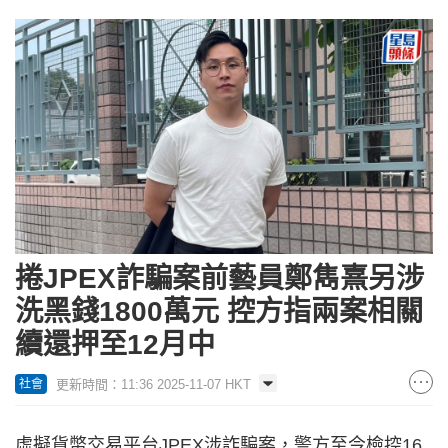
捲JPEX詐騙案前藝員鄭雋熹另涉
洗黑錢1800萬元 控方指兩案相關
續還押至12月中
更新時間：11:36 2025-11-07 HKT
社會
虛擬貨幣交易平台JPEX涉詐騙案，警方至今檢控16