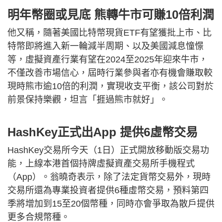
明年幣圈或見底 熊轉牛市可賺10倍利潤
他又稱，隨著美國比特幣現貨ETF有望獲批上市、比
特幣即將進入新一輪減半周期、以及美國減息憧憬
等，虛擬資產行業有望在2024至2025年迎來牛市，
不僅改善市場信心，屆時行業參與者亦有機會賺取較
現時熊市逾10倍的利潤，實現收支平衡，該公司對於
前景保持樂觀，坦言「捱過熊市就好」。
HashKey正式出App 提供6虛幣交易
HashKey交易所今天（1日）正式開放移動版交易功
能，上線本港首個持牌虛擬資產交易所手機程式
（App）。翁曉奇表示，除了法定貨幣交易外，現時
交易所還為專業投資者提供6種虛幣交易，預料第四
季將增加到15至20個幣種，同時亦會爭取為散戶提供
更多合規幣種。