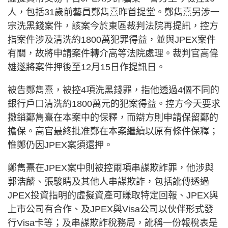
人，包括31歲前藝員鄭雋熹昨首提堂。鄭雋熹另涉一
宗洗黑錢案件，該案今於東區裁判法院再提訊，控方
指案件涉及清洗約1800萬犯罪得益，並與JPEX案件
有關，故將申請案件轉介高等法院處理。裁判官高偉
雄遂將案件押後至12月15日作提訊日。
被告鄭雋熹，被控4項洗黑錢罪，指他透過4個不同的
銀行戶口清洗約1800萬元的犯案得益。控方今天要求
撤銷鄭雋熹在本案中的保釋，而辯方則申請保留鄭的
擔保。高官最終批准鄭在本案繼續以原有條件保釋；
惟鄭仍因JPEX案須還押。
鄭雋熹在JPEX案中則被控兩項串謀欺詐罪，他涉與
郭浩麟、張駿睛及其他人串謀欺詐，包括訛傳透過
JPEX投資指明的虛擬資產可賺取特定回報、JPEX與
上市公司有合作、及JPEX與Visa公司以伙伴形式發
行Visa卡等；及串謀欺詐稅務局，訛稱一份報稅表是