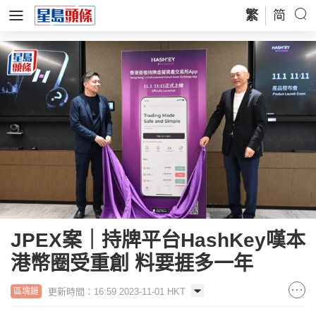
繁
简
JPEX案｜持牌平台HashKey嘆本
港幣圈受重創 料要捱多一年
更新時間：16:59 2023-11-01 HKT
區塊鏈