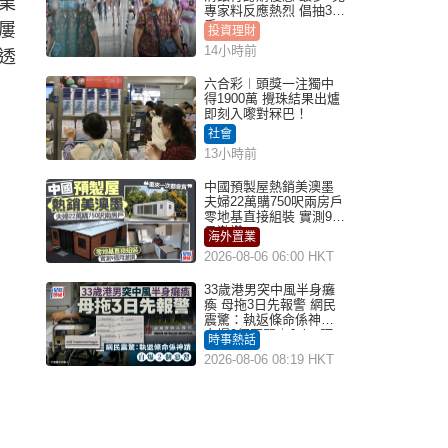
業
專家料反應熱烈 倡抽30
手
屢
投資理財
14小時前
透
六合彩︱頭獎一注獨中
得1900萬 攪珠結果出爐
即刻入嚟對冧巴！
社會
13小時前
中國預製屋熱銷美澳墨
夫婦22萬購750呎兩房戶
零地基直接組裝 實測9個
月激讚
海外置業
2026-08-06 06:00 HKT
33歲港男突中風半身癱
瘓 母拖3日先報警 網民
震驚：執返條命係神蹟
自爆2個惡習｜Juicy叮
時事熱話
2026-08-06 08:19 HKT