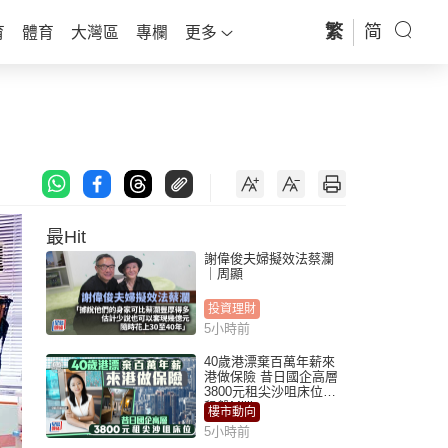
繁
简
育
體育
大灣區
專欄
更多
最Hit
謝偉俊夫婦擬效法蔡瀾
｜周顯
投資理財
5小時前
40歲港漂棄百萬年薪來
港做保險 昔日國企高層
3800元租尖沙咀床位｜
租盤Million
樓市動向
5小時前