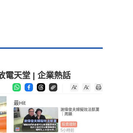
友放電天堂 | 企業熱話
最Hit
謝偉俊夫婦擬效法蔡瀾
｜周顯
投資理財
5小時前