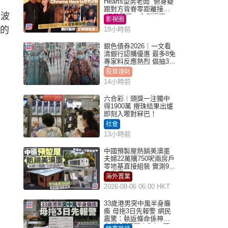
Hearts型男老闆 俯身疑
跟對方背脊零距離接觸
米波
網民驚呼：企側邊唔
影視圈
得？
力的
18小時前
銀色債券2026｜一文看
清銀行認購優惠 最多8免
專家料反應熱烈 倡抽30
手
投資理財
14小時前
六合彩︱頭獎一注獨中
得1900萬 攪珠結果出爐
即刻入嚟對冧巴！
社會
13小時前
中國預製屋熱銷美澳墨
夫婦22萬購750呎兩房戶
零地基直接組裝 實測9個
月激讚
海外置業
2026-08-06 06:00 HKT
33歲港男突中風半身癱
瘓 母拖3日先報警 網民
震驚：執返條命係神蹟
自爆2個惡習｜Juicy叮