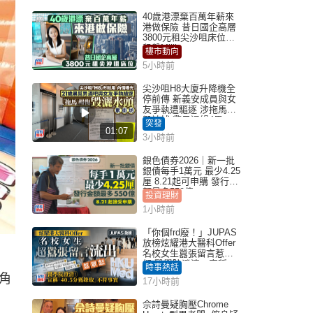
40歲港漂棄百萬年薪來
港做保險 昔日國企高層
3800元租尖沙咀床位｜
租盤Million
樓市動向
5小時前
尖沙咀H8大廈升降機全
停前傳 新義安成員與女
友爭執遭驅逐 涉拖馬刑
毀被捕 警另通緝4男
突發
01:07
3小時前
銀色債券2026｜新一批
銀債每手1萬元 最少4.25
厘 8.21起可申購 發行金
額最多550億
投資理財
1小時前
「你個frd廢！」JUPAS
放榜炫耀港大醫科Offer
名校女生囂張留言惹眾
怒 醫學院澄清：宣稱
時事熱話
「40.5分獲錄取」不符事
氣角
17小時前
實｜Juicy叮
佘詩曼疑胸壓Chrome