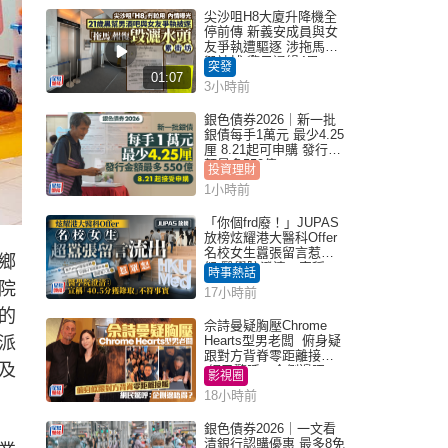
尖沙咀H8大廈升降機全
停前傳 新義安成員與女
友爭執遭驅逐 涉拖馬刑
毀被捕 警另通緝4男
突發
01:07
3小時前
銀色債券2026｜新一批
銀債每手1萬元 最少4.25
厘 8.21起可申購 發行金
額最多550億
投資理財
1小時前
「你個frd廢！」JUPAS
放榜炫耀港大醫科Offer
名校女生囂張留言惹眾
鄉
怒 醫學院澄清：宣稱
時事熱話
「40.5分獲錄取」不符事
院
17小時前
實｜Juicy叮
的
佘詩曼疑胸壓Chrome
派
Hearts型男老闆 俯身疑
跟對方背脊零距離接觸
及
網民驚呼：企側邊唔
影視圈
得？
18小時前
銀色債券2026｜一文看
清銀行認購優惠 最多8免