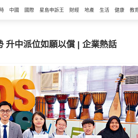
時
中國
國際
星島申訴王
財經
地產
生活
健康
教
優勢 升中派位如願以償 | 企業熱話