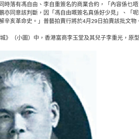
同時落有馮自由、李自重簽名的商業合約，「內容係乜唔
鵬亦同意該判斷，因「馮自由嘅簽名真係好少見」、「呢
解辛亥革命史。」普藝拍賣行將於4月29日拍賣該批文物
月圍城》（小圖）中，香港富商李玉堂及其兒子李重光，原