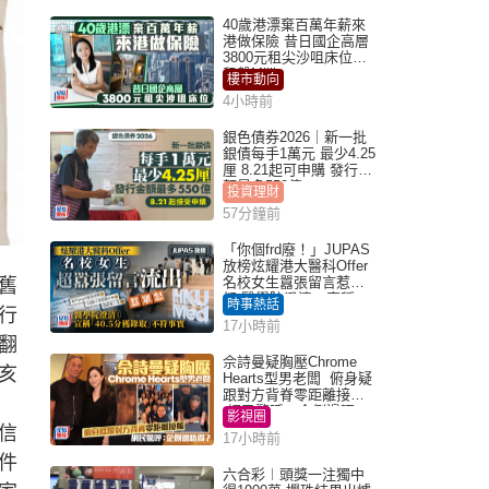
40歲港漂棄百萬年薪來
港做保險 昔日國企高層
3800元租尖沙咀床位｜
租盤Million
樓市動向
4小時前
銀色債券2026｜新一批
銀債每手1萬元 最少4.25
厘 8.21起可申購 發行金
額最多550億
投資理財
57分鐘前
「你個frd廢！」JUPAS
放榜炫耀港大醫科Offer
名校女生囂張留言惹眾
舊
怒 醫學院澄清：宣稱
時事熱話
行
「40.5分獲錄取」不符事
17小時前
實｜Juicy叮
翻
佘詩曼疑胸壓Chrome
亥
Hearts型男老闆 俯身疑
跟對方背脊零距離接觸
網民驚呼：企側邊唔
影視圈
得？
信
17小時前
件
六合彩︱頭獎一注獨中