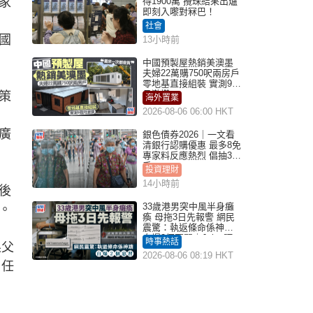
家
得1900萬 攪珠結果出爐
即刻入嚟對冧巴！
）
社會
國
13小時前
中國預製屋熱銷美澳墨
夫婦22萬購750呎兩房戶
零地基直接組裝 實測9個
月激讚
策
海外置業
2026-08-06 06:00 HKT
廣
銀色債券2026｜一文看
清銀行認購優惠 最多8免
專家料反應熱烈 倡抽30
手
投資理財
14小時前
後
33歲港男突中風半身癱
。
瘓 母拖3日先報警 網民
震驚：執返條命係神蹟
自爆2個惡習｜Juicy叮
時事熱話
果父
2026-08-06 08:19 HKT
，任