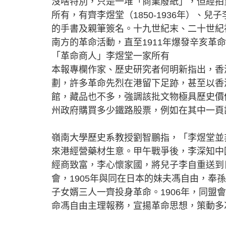
沒啥特別，只是一堆「商業廢紙」，但經拍
所有，有齊李煜堂（1850-1936年）、兒子李
的手書及親筆簽名。十九世紀末、二十世紀
南方的革命活動，直至1911年爆發辛亥革
「革命商人」李煜堂一家所有
本報專欄作家、歷史研究者何明新指出，香
劃，許多革命先烈在港留下足跡，甚至以香
館，藏品也不多，強調該批文物極具歷史價
州政府購買多少鐵路股票，例如在其中一頁
嶺南大學歷史系教授劉智鵬指，「李煜堂並
來港經營藥材生意。甲午戰爭後，李深知中
經商致富，李心懷家國，將兒子李自重送到
會，1905年與同在日本的妹夫馮自由，
子女婿三人一齊投身革命。1906年，同
命馮自由主理報務，宣揚革命思想，策動多