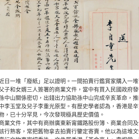
近日一堆「廢紙」足以證明。一間拍賣行鑑賞家購入一堆
父子和女婿三人簽署的商業文件，當中有買入民國政府發
孫中山關係密切，出錢出力協助孫中山完成辛亥革命，推
中李玉堂及兒子李重光原型。有歷史學者認為，香港是辛
物，已十分罕見，今次發現極具歷史價值。
商業文件，其中有商辦廣東新甯鐵路股份簿、商業合同及
該行熟客，常把舊物拿去拍賣行鑒定寄賣。他以為這堆文