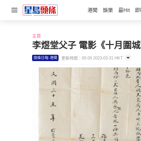
港聞
娛樂
最Hit
即
主頁
李煜堂父子 電影《十月圍
更新時間：00:00 2023-03-31 HKT
頭條日報-港聞