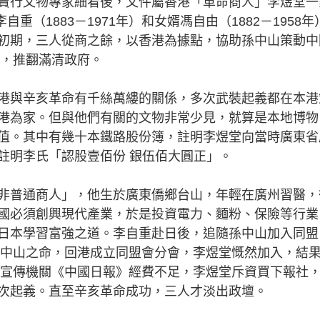
賣行文物專家細看後，文件屬香港「革命商人」李煜堂一
自重（1883－1971年）和女婿馮自由（1882－1958年
初期，三人從商之餘，以香港為據點，協助孫中山策動中
命，推翻滿清政府。
港與辛亥革命有千絲萬縷的關係，多次武裝起義都在本港
港為家。但與他們有關的文物非常少見，就算是本地博物
值。其中有幾十本鐵路股份簿，註明李煜堂向當時廣東省
註明李氏「認股壹佰份 銀伍佰大圓正」。
非普通商人」，他生於廣東僑鄉台山，年輕在廣州習醫，
國必須創興現代產業，於是投資電力、麵粉、保險等行業
日本學習富強之道。李自重赴日後，追隨孫中山加入同盟
奉孫中山之命，回港成立同盟會分會，李煜堂慨然加入，結
盟會宣傳機關《中國日報》經費不足，李煜堂斥資買下報社
次起義。直至辛亥革命成功，三人才淡出政壇。