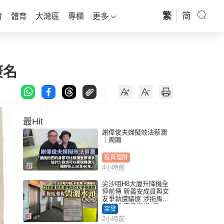
繁
简
育
體育
大灣區
專欄
更多
簽名
最Hit
謝偉俊夫婦擬效法蔡瀾
｜周顯
投資理財
4小時前
尖沙咀H8大廈升降機全
停前傳 新義安成員與女
友爭執遭驅逐 涉拖馬刑
毀被捕 警另通緝4男
突發
2小時前