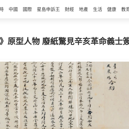
時
中國
國際
星島申訴王
財經
地產
生活
健康
教
城》原型人物 廢紙驚見辛亥革命義士