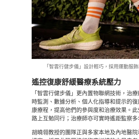
「智雲行健步儀」設計輕巧，採用運動服飾
遙控復康舒緩醫療系統壓力
「智雲行健步儀」更內置物聯網技術，治療
時監測、數據分析、個人化指導和提示的復
康療程，提高他們的參與度和治療效果。此
路上互勉同行；治療師亦可實時遙距監察多
胡曉翎教授的團隊正與多家本地及內地醫院