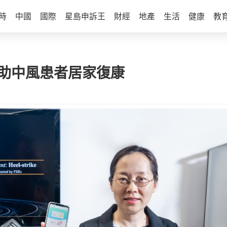
時
中國
國際
星島申訴王
財經
地產
生活
健康
教
 助中風患者居家復康