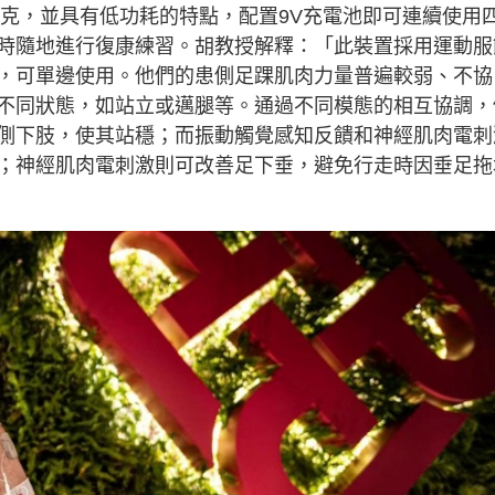
0 克，並具有低功耗的特點，配置9V充電池即可連續使用
時隨地進行復康練習。胡教授解釋：「此裝置採用運動服
，可單邊使用。他們的患側足踝肌肉力量普遍較弱、不協
不同狀態，如站立或邁腿等。通過不同模態的相互協調，
側下肢，使其站穩；而振動觸覺感知反饋和神經肌肉電刺
；神經肌肉電刺激則可改善足下垂，避免行走時因垂足拖