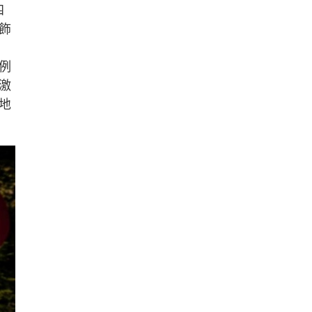
四
飾
例
激
地