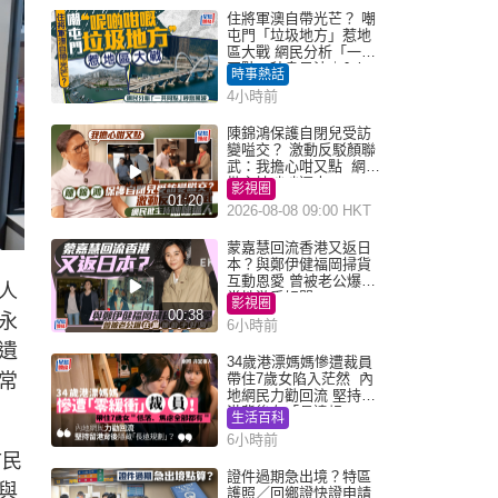
住將軍澳自帶光芒？ 嘲
屯門「垃圾地方」惹地
區大戰 網民分析「一共
同點」秒息風波｜Juicy
時事熱話
叮
4小時前
陳錦鴻保護自閉兒受訪
變嗌交？ 激動反駁顏聯
武：我擔心咁又點 網民
批主持咄咄逼人
影視圈
01:20
2026-08-08 09:00 HKT
蒙嘉慧回流香港又返日
本？與鄭伊健福岡掃貨
互動恩愛 曾被老公爆在
人
當地游手好閒
影視圈
00:38
永
6小時前
遺
34歲港漂媽媽慘遭裁員
常
帶住7歲女陷入茫然 內
地網民力勸回流 堅持留
港背後有「長遠規
生活百科
劃」？
6小時前
市民
證件過期急出境？特區
與
護照／回鄉證快證申請