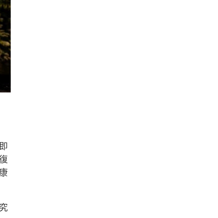
即
復
康
究