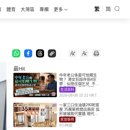
繁
简
育
體育
大灣區
專欄
更多
最Hit
中年老公係最可怕嘅生
物？ 港女狂踩伴侶4宗
罪：似拖住個乞兒 不解
為何經常去廁所 網民一
生活百科
語道破
2026-08-08 15:21 HKT
一家三口住油塘280呎居
屋 35萬裝修間出兩房 弧
形玻璃取代實牆 現代神
枱櫃融入玄關
家居裝修
9小時前