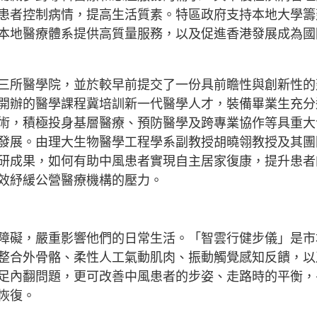
患者控制病情，提高生活質素。特區政府支持本地大學籌
本地醫療體系提供高質量服務，以及促進香港發展成為國
三所醫學院，並於較早前提交了一份具前瞻性與創新性的
開辦的醫學課程冀培訓新一代醫學人才，裝備畢業生充分
術，積極投身基層醫療、預防醫學及跨專業協作等具重大
發展。由理大生物醫學工程學系副教授胡曉翎教授及其團
研成果，如何有助中風患者實現自主居家復康，提升患者
效紓緩公營醫療機構的壓力。
障礙，嚴重影響他們的日常生活。「智雲行健步儀」是市
整合外骨骼、柔性人工氣動肌肉、振動觸覺感知反饋，以
足內翻問題，更可改善中風患者的步姿、走路時的平衡，
恢復。