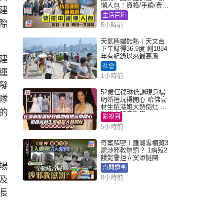
懶人包！資格/手續/費用
建
一文睇清
生活百科
際
5小時前
天氣極端酷熱︱天文台
下午錄得36.9度 創1884
年有紀錄以來最高溫
建
社會
運
1小時前
發
52歲任葆琳低調現身楊
隊
明婚禮玩得開心 哈佛高
材生選港姐大熱倒灶 息
的
影從商轉戰政界
影視圈
5小時前
奇案解密︱羅湖雪櫃藏3
屍涉邪教懲罰？ 1病歿2
餓斃警拒立案添謎團
場
奇聞趣事
8小時前
及
長