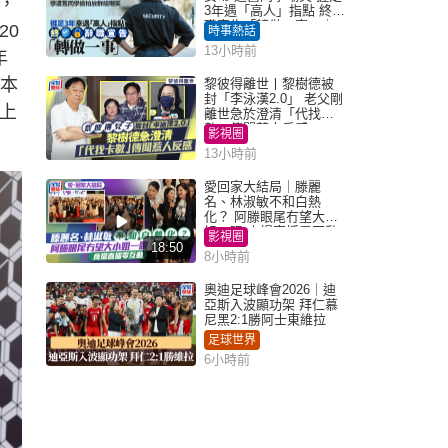
，
3年遇「高人」指點 終辭
職宣告「轉做一事」｜
20
時事熱話
Juicy叮
13小時前
年
校本
黎彼得離世丨黎樹德被
封「李泳漢2.0」 老父剛
上
離世急於澄清「代找卡
數」傳聞惹人反感
影視圈
13小時前
愛回家大結局｜滕麗
名、林淑敏不和白熱
化？ 阿滕眼尾冇望大小
姐一眼 商場直播零互動
影視圈
18:50
8小時前
奧迪足球峰會2026｜迪
亞斯入波顯功架 拜仁慕
尼黑2:1勝阿士東維拉
足球世界
6小時前