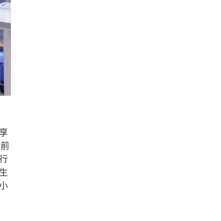
享
課前
行
生
小