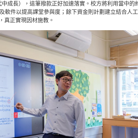
ge」（在數字時代中成長），這筆撥款正好加速落實。校方將利用當中的
板及軟件以提高課堂參與度；餘下資金則計劃建立結合人
，真正實現因材施教。