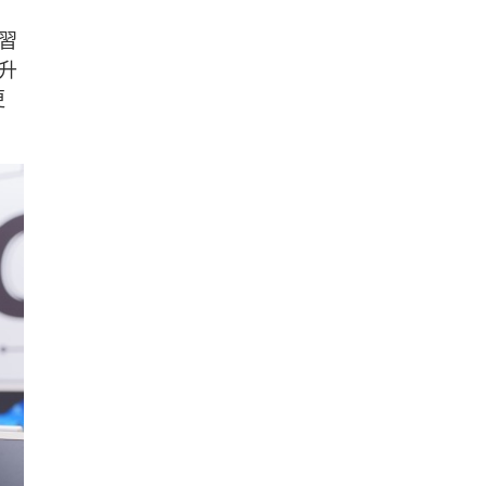
習
升
更