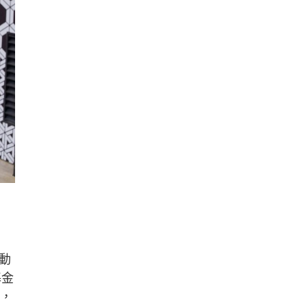
動
基金
項，