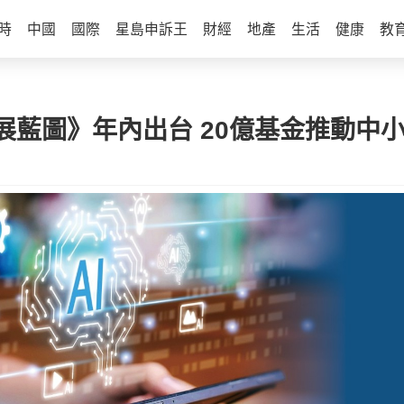
時
中國
國際
星島申訴王
財經
地產
生活
健康
教
展藍圖》年內出台 20億基金推動中