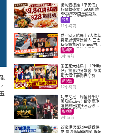
街坊酒樓推「平民價」
歎奢華盛宴！$9.8紅燒
BB鴿/$28開邊蒸龍蝦 3
大晚餐超值優惠
飲食
11小時前
愛回家大結局｜7大綠葉
身家過億背景驚人 三太
私伙鱷魚皮Hermès拍劇
蘇姐原來是半山樓后
影視圈
8小時前
愛回家大結局｜「Philip
仔」驚喜現身聚會 梁禹
勤大個仔高過樊亦敏 超
能
乖黐實林淑敏許家傑
影視圈
，
12小時前
五
功夫女足丨周星馳千呼
萬喚終出來！偕劉嘉玲
迪麗熱巴超狂陣容破天
荒現身香港謝票
影視圈
9小時前
27歲港男家道中落做保
安 慘遭舊同學嘲笑 捱足