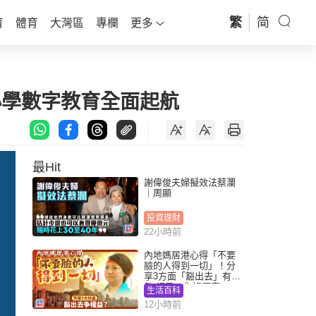
繁
简
育
體育
大灣區
專欄
更多
小學數字教育全面起航
最Hit
謝偉俊夫婦擬效法蔡瀾
｜周顯
投資理財
22小時前
內地媽居港心得「不要
臉的人得到一切」！分
享3方面「豁出去」有著
數 網民：你好厲害
生活百科
12小時前