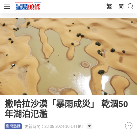
繁
简
撒哈拉沙漠「暴雨成災」 乾涸50
年湖泊氾濫
更新時間：23:05 2024-10-14 HKT
趣聞熱話