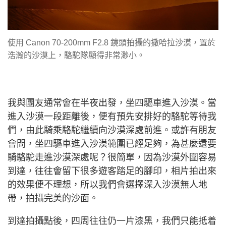
使用 Canon 70-200mm F2.8 鏡頭拍攝的撒哈拉沙漠，置於
浩瀚的沙漠上，駱駝隊顯得非常渺小。
我與團友通常會在半夜出發，坐四驅車進入沙漠。當
進入沙漠一段距離後，便有預先安排好的駱駝等待我
們，由此騎乘駱駝繼續向沙漠深處前進。或許有朋友
會問，坐四驅車進入沙漠範圍已經足夠，為甚麼還要
騎駱駝走進沙漠深處呢？很簡單，因為沙漠外圍容易
到達，往往會留下很多遊客踏足的腳印，相片拍出來
的效果便不理想，所以我們會選擇深入沙漠無人地
帶，拍攝完美的沙面。
到達拍攝點後，四周往往仍一片漆黑，我們只能抵着