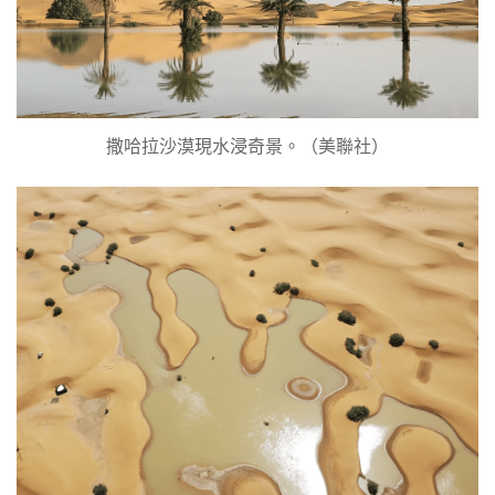
撒哈拉沙漠現水浸奇景。（美聯社）