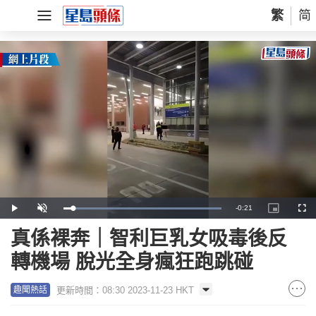
繁
简
Remaining
-
0:21
Loaded
:
Play
Unmute
Picture-
Full
100.00%
in-
Picture
Time
真係裸奔｜智利巨乳女吸毒後反
轉機場 脫光全身瘋狂跑跳碰
更新時間：08:30 2023-11-23 HKT
趣聞熱話