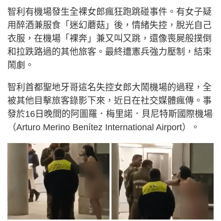
智利有機場發生全裸女郎瘋狂跑跳碰事件。有女子疑
用醉酒兼服食「迷幻蘑菇」後，情緒失控，脫光自己
衣服，在機場「裸奔」兼又叫又跳，還像喪屍般撲倒
和拉跌路過的其他旅客。最終遭憲兵強力壓制，結束
鬧劇。
智利首都聖地牙哥這名失控女郎大鬧機場的過程，全
被其他目擊旅客錄影下來，近日在社交媒體瘋傳。事
發於16日晚間的阿圖羅．梅里諾．貝尼特斯國際機場
（Arturo Merino Benítez International Airport）。