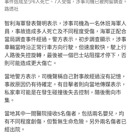
事件造成至少6人死亡、7人受傷，涉事司機已被拘留調查。
路透社
智利海軍發表聲明表示，涉事司機為一名休班海軍人
員，事故造成多人死亡及不同程度受傷，海軍正配合
當局調查事件經過。警方表示，初步調查顯示，涉事
車輛當時沿正常行車方向行駛，但速度較快，駛上行
人路後失控旋轉，最後被一個巴士站阻擋才停下，否
則可能造成更大傷亡。
當地警方表示，司機聲稱自己對事故經過沒有記憶，
事故原因仍有待確定。有目擊者則向當地傳媒表示，
私家車可能是在發生碰撞後失去控制，隨後衝向市
集。
當地其中一間醫院接收5名傷者，包括兩名嬰兒，均
有不同程度創傷，但暫無生命危險。另外兩名傷者已
經出院。