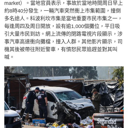
market）。當地官員表示，事故於當地時間周日早上
約8時40分發生，一輛汽車突然衝上市集範圍，撞倒
多名途人。科波利坎市集是當地重要市民市集之一，
每逢周四及周日開放，設有逾1,000個攤位，平日吸
引大量市民到訪。網上流傳的閉路電視片段顯示，涉
事汽車高速衝向攤檔，撞入人群。其他影片顯示，司
機其後被帶往附近警車，有憤怒民眾追趕並對其叫
喊。