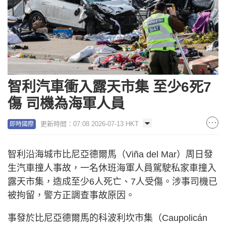
智利汽車衝入露天市集 至少6死7
傷 司機為海軍人員
更新時間：07:08 2026-07-13 HKT
即時國際
智利沿海城市比尼亞德爾馬（Viña del Mar）周日發
生汽車撞人事故，一名休班海軍人員駕駛私家車撞入
露天市集，造成至少6人死亡、7人受傷。涉事司機已
被拘留，警方正調查事故原因。
事發於比尼亞德爾馬的科波利坎市集（Caupolicán