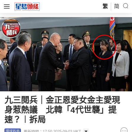
繁
简
九三閱兵｜金正恩愛女金主愛現
身惹熱議 北韓「4代世襲」提
速？︱拆局
更新時間：17:50 2025-09-03 HKT
環球拆局