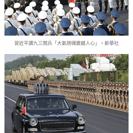
習近平讚九三閱兵「大氣磅礡震撼人心」。新華社