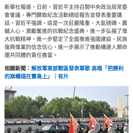
新華社報道，日前，習近平主持召開中央政治局常委
會會議，專門聽取紀念活動總結報告並發表重要講
話。習近平強調，這是一次莊嚴隆重、大氣磅礡、震
撼人心、激勵奮進的抗戰紀念盛典，進一步弘揚了偉
大抗戰精神，進一步堅定了全面推進強國建設、民族
復興偉業的信念信心，進一步展示了推動構建人類命
運共同體的責任擔當。
相關新聞：
解放軍東部戰區發表軍歌 高唱「把勝利
的旗幟插在寶島上」｜有片