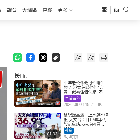
繁
简
育
體育
大灣區
專欄
更多
最Hit
中年老公係最可怕嘅生
物？ 港女狂踩伴侶4宗
罪：似拖住個乞兒 不解
為何經常去廁所 網民一
生活百科
語道破
2026-08-08 15:21 HKT
破紀錄高溫︱上水錄39.8
度 天文台：自1980年代
設氣象站以來境內最高
紀錄
社會
01:02
6小時前