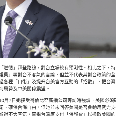
「遵循」拜登路線，對台立場較有預測性。相比之下，特
護費」等對台不客氣的言論，但並不代表其對台政策的全
過各種「口術」及提升台美官方互動的「招數」，把台灣
海局勢及中美關係震盪。
10月7日她接受哥倫比亞廣播公司專訪時強調，美國必須
衛、確保台海自由，但她並未回答美國是否會動用武力支
顯得不太客氣，直指台灣應支付「保護費」以換取美國的