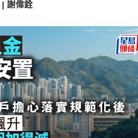
| 謝偉銓