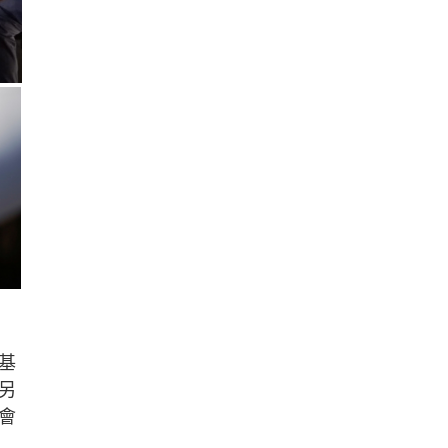
基
另
會