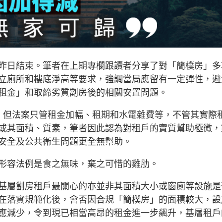
昨日結束。筆者在上期專欄跟讀者分享了對「簡樸房」多
立廁所和樓底淨高等要求，強調當局應留有一定彈性，避
租金」和取締劣質劏房後的相關安置問題。
，但法案只管租金加幅、租期和水電雜費等，不管其實際
或其面積、質素，筆者因此認為對租戶的實質幫助極微，
安全及公共衛生問題更全無幫助。
形容法例是食之無味，棄之可惜的雞肋。
基層劏房租戶最關心的亦並非其面積大小或窗廁等設施是
在落實規範化後，會否因合規「簡樸房」的面積較大，設
應減少，令到現已相當高昂的租金進一步飆升，基層租戶