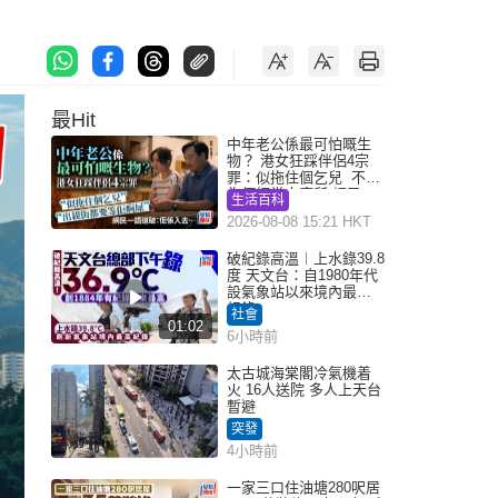
最Hit
中年老公係最可怕嘅生
物？ 港女狂踩伴侶4宗
罪：似拖住個乞兒 不解
為何經常去廁所 網民一
生活百科
語道破
2026-08-08 15:21 HKT
破紀錄高溫︱上水錄39.8
度 天文台：自1980年代
設氣象站以來境內最高
紀錄
社會
01:02
6小時前
太古城海棠閣冷氣機着
火 16人送院 多人上天台
暫避
突發
4小時前
一家三口住油塘280呎居