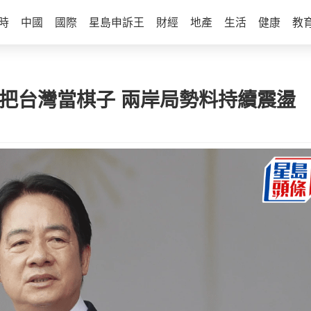
時
中國
國際
星島申訴王
財經
地產
生活
健康
教
續把台灣當棋子 兩岸局勢料持續震盪