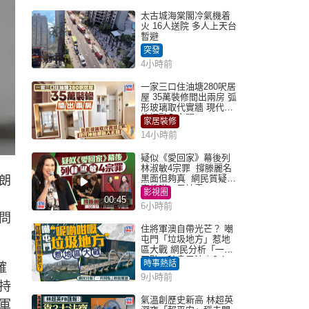
太古城海棠閣冷氣機着
火 16人送院 多人上天台
暫避
突發
4小時前
一家三口住油塘280呎居
屋 35萬裝修間出兩房 弧
形玻璃取代實牆 現代神
枱櫃融入玄關
家居裝修
14小時前
疑似《愛回家》幕後列
林淑敏4宗罪 撐滕麗名
黑面但夠真 網民質疑：
朗
真係咁一早被雪
影視圈
00:45
6小時前
問
住將軍澳自帶光芒？ 嘲
屯門「垃圾地方」惹地
區大戰 網民分析「一共
同點」秒息風波｜Juicy
時事熱話
確
叮
9小時前
持
氣溫創歷史新高 林超英
軍