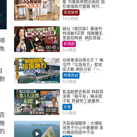
屋 35萬裝修間出兩房 弧
形玻璃取代實牆 現代神
枱櫃融入玄關
家居裝修
14小時前
疑似《愛回家》幕後列
林淑敏4宗罪 撐滕麗名
黑面但夠真 網民質疑：
項
真係咁一早被雪
影視圈
00:45
免
6小時前
住將軍澳自帶光芒？ 嘲
屯門「垃圾地方」惹地
區大戰 網民分析「一共
租
同點」秒息風波｜Juicy
時事熱話
對
叮
9小時前
氣溫創歷史新高 林超英
深夜「報平安」稱未開
冷氣 質疑勞工處暑熱警
告「取消也沒分別」
社會
01:02
5小時前
否
施
天氣極端酷熱︱大埔船
灣男子行山中暑暈倒 直
的
升機送院途中不治