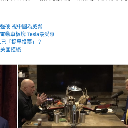
皆強硬 視中國為威脅
動車板塊 Tesla最受惠
選民已「提早投票」？
稱美國拒絕