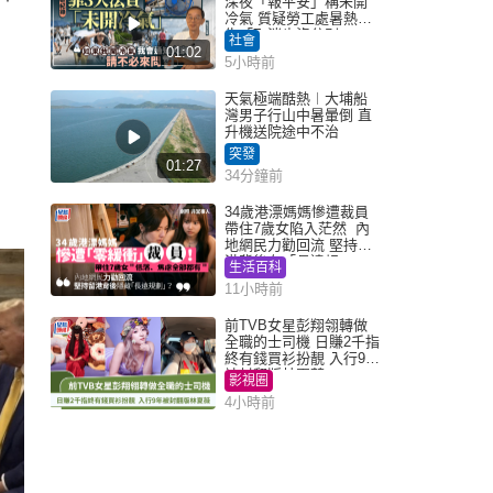
深夜「報平安」稱未開
冷氣 質疑勞工處暑熱警
告「取消也沒分別」
社會
01:02
5小時前
天氣極端酷熱︱大埔船
灣男子行山中暑暈倒 直
升機送院途中不治
突發
01:27
34分鐘前
34歲港漂媽媽慘遭裁員
帶住7歲女陷入茫然 內
地網民力勸回流 堅持留
港背後有「長遠規
生活百科
劃」？
11小時前
前TVB女星彭翔翎轉做
全職的士司機 日賺2千指
終有錢買衫扮靚 入行9年
被封翻版林夏薇
影視圈
4小時前