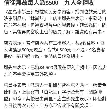
信徒無故每人派$500 九人全拒收
《星島申訴王》根據網民分享內容，找到位於天后的
涉事甜品店「錦尚甜」。店主鄧先生表示，事發時自
己並不在場，但翻查相片中的餐牌後，確認為同一間
店，其後再向當晚上班的店員了解，證實確有其事。
店方表示，當時店內共有三枱客人，共9名食客，每
人均獲派500元現金，合共4,500元。不過，9名食客
最終一致拒絕收取，並請店員代為捐出。
鄧先生表示，已將$4,500盡數在便利店捐出，因為店
方亦不需要這筆意外款項。
店員亦表示，派錢人士離開前曾在店內貼上一張黃色
便利貼，上面寫有「白龍王」字樣及蓋有「國際聯
盟」印章，其後已由棄置。店主鄧先生表示，即使對
方日後再次到訪，店方亦不會收下有關款項。