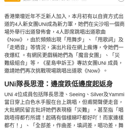
香港樂壇近年不乏新人加入，本月初有以自資方式出
道的4人新女團UNi成為新力軍，她們在尖沙咀一個商
場外舉行出道發佈會，4人即席跳唱出道歌曲
《Now》，由於頻頻出現「甩舞步」、「甩歌詞」及
「走晒音」等情況，演出片段在網上瘋傳，令她們一
夜爆紅 。有網民更戲稱她們為「魔音女團」、「災
難級組合」等，《星島申訴王》專訪女團UNi 成員，
邀請她們再次挑戰現場跳唱出道歌《Now》。
UNi隊長思澄：邊度跌低邊度起返身
UNi 4位成員包括隊長思澄、Seeing、Silver及Yammi
當日穿上白色水手服在台上跳唱，但甫開聲便走音，
大批網民留言批評她們表現極「災難」，甚至指「唱
跳唔得都冇所謂！起碼有個樣睇吓都好吖！而家連樣
都冇！」、「全部差，作曲差，填詞差，唱功差，舞