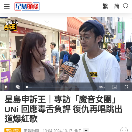
繁
简
Remaining
-
5:19
Loaded
:
Play
Unmute
Picture-
Full
8.58%
in-
Picture
Time
星島申訴王｜專訪「魔音女團」
UNi 回應毒舌負評 復仇再唱跳出
道爆紅歌
更新時間：10:04 2024-10-17 HKT
申訴熱話