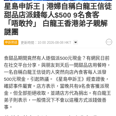
24.92%
星島申訴王 | 港婦自稱白龍王信徒
甜品店派錢每人$500 9名食客
「唔敢拎」 白龍王香港弟子親解
謎團
更新時間：10:00 2026-08-08 HKT
申訴熱話
食甜品期間竟然有人逐個派500元現金？有網民日前
在社交平台分享，與朋友到天后一間甜品店用餐時，
一名自稱白龍王信徒的人突然向店內食客每人派發
500元現金，引起熱議。《星島申訴王》經查證後，
確認事件屬實。店方表示，當晚共有9名食客獲派現
金，但全部拒絕收取，並請店方代為捐出。有白龍王
弟子則表示，一般情況下不會以這種方式派錢做善
事。