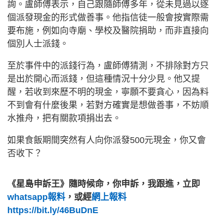
詢。盧師傅表示，自己跟隨師傅多年，從未見過以逐
個派發現金的形式做善事。他指信徒一般會按實際需
要布施，例如向寺廟、學校及醫院捐助，而非直接向
個別人士派錢。
至於事件中的派錢行為，盧師傅猜測，不排除對方只
是出於開心而派錢，但這種情況十分少見。他又提
醒，若收到來歷不明的現金，寧願不要貪心，因為料
不到會有什麼後果，若對方確實是想做善事，不妨順
水推舟，把有關款項捐出去。
如果食飯期間突然有人向你派發500元現金，你又會
否收下？
《星島申訴王》隨時候命，你申訴，我跟進，立即
whatsapp報料
，或經
網上報料
https://bit.ly/46BuDnE