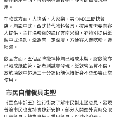
勝在耐用堅固，可切割扒類食物，亦可簡單清洗重
用。
在款式方面，大快活、大家樂、美心MX三間快餐
店，均設中式、西式替代物料餐具，按用餐需要向客
人提供。主打湯粉麵的譚仔雲南米線，亦特別提供紙
製中式湯匙，羹窩有一定深度，方便客人邊吃粉，邊
喝湯。
飲品方面，五個品牌攪拌捧均已轉成木製，膠飲管亦
已轉成紙飲管。記者測試亦發現，紙飲管品質不俗，
放於凍飲中超過三十分鐘仍能保持挺身不會影響正常
使用。
市民自備餐具走塑
《星島申訴王》進行街訪了解市民對走塑意見，發現
普遍市民也支持食肆新安排，部分人開始外賣時免取