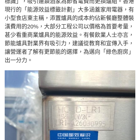
標識」，吸引連鎖酒家為節省電費而更換爐組。香港
現行的「能源效益標籤計劃」大多涵蓋家用電器，有
小型食店東主稱，添置爐具的成本約佔新餐廳整體裝
潢費用的20%，大部分工程公司以價格為首要考量，
甚少看重商業爐具的能源效益。有餐飲業人士亦言，
節能爐具對業界有吸引力，建議從教育和宣傳入手，
讓營運者了解有更節能的選擇，為邁向「綠色廚房」
出一分力。