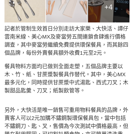
+4
記者於管制生效首日分別走訪大家樂、大快活、譚仔
雲南米線、美心MX及麥當勞五間連鎖食肆進行價格
調查，其中麥當勞繼續免費提供環保餐具，而其餘四
個品牌，每份外賣餐具額外收費1元至2元。
餐具物料方面均已做到全面走塑，五個品牌主要以
木、竹、紙、甘蔗漿製餐具作替代。其中，美心MX
最多元化，同時提供甘蔗漿中式湯匙、西式刀叉；木
製甜品匙羹、刀叉；紙製飲管等。
另外，大快活是唯一銷售可重用物料餐具的品牌，外
賣客人可以2元加購不鏽鋼製環保餐具包，當中包括
不鏽鋼刀、匙、叉，售價為今次測試中價格最高，但