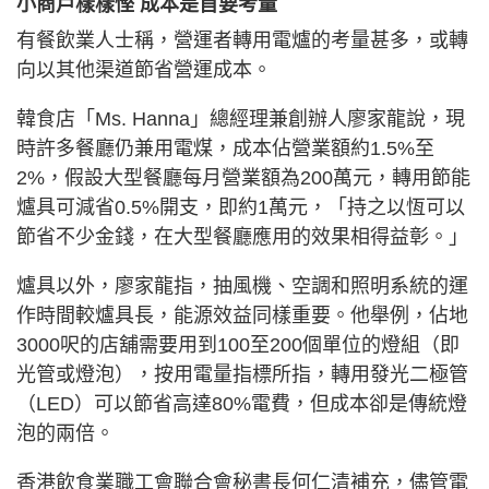
小商戶樣樣慳 成本是首要考量
有餐飲業人士稱，營運者轉用電爐的考量甚多，或轉
向以其他渠道節省營運成本。
韓食店「Ms. Hanna」總經理兼創辦人廖家龍說，現
時許多餐廳仍兼用電煤，成本佔營業額約1.5%至
2%，假設大型餐廳每月營業額為200萬元，轉用節能
爐具可減省0.5%開支，即約1萬元，「持之以恆可以
節省不少金錢，在大型餐廳應用的效果相得益彰。」
爐具以外，廖家龍指，抽風機、空調和照明系統的運
作時間較爐具長，能源效益同樣重要。他舉例，佔地
3000呎的店舖需要用到100至200個單位的燈組（即
光管或燈泡），按用電量指標所指，轉用發光二極管
（LED）可以節省高達80%電費，但成本卻是傳統燈
泡的兩倍。
香港飲食業職工會聯合會秘書長何仁清補充，儘管電