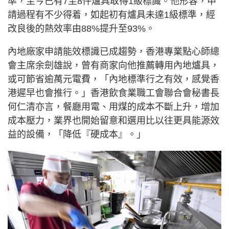
準，至今已有7至8件爐具取得1級標識。他形容，申
請過程有不少得着，如起初有爐具未達1級標準，經
改良後的熱效率由88%提升至93%。
內地廠家申請能效標識已成趨勢，香港專業點心師總
會主席余劍雄說，曾有商家向他推薦轉用內地爐具，
或可節省逾萬元電費，「內地標準行之有效，感覺香
港遲早也會推行。」香港飲食業職工會聯合會秘書長
何仁清亦言，餐廳用電、用煤的成本不斷上升，增加
成本壓力，業界也開始留意和選用比以往更具能源效
益的設備，「降低『硬成本』。」