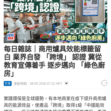
每日雜誌｜商用爐具效能標籤留
白 業界自發 「跨境」 認證 冀從
教育宣傳着手 逐步邁向 「綠色廚
房」
更新時間：08:00 2026-07-22 HKT
社會
實踐環保是全球趨勢，有本地商家在疫下提升商用爐
具的能源效益，使產品「跨境」取得1級「中國能效