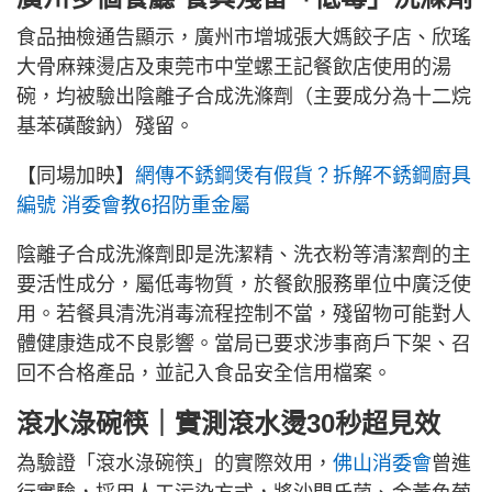
食品抽檢通告顯示，廣州市增城張大媽餃子店、欣瑤
大骨麻辣燙店及東莞市中堂螺王記餐飲店使用的湯
碗，均被驗出陰離子合成洗滌劑（主要成分為十二烷
基苯磺酸鈉）殘留。
【同場加映】
網傳不銹鋼煲有假貨？拆解不銹鋼廚具
編號 消委會教6招防重金屬
陰離子合成洗滌劑即是洗潔精、洗衣粉等清潔劑的主
要活性成分，屬低毒物質，於餐飲服務單位中廣泛使
用。若餐具清洗消毒流程控制不當，殘留物可能對人
體健康造成不良影響。當局已要求涉事商戶下架、召
回不合格產品，並記入食品安全信用檔案。
滾水淥碗筷｜實測滾水燙30秒超見效
為驗證「滾水淥碗筷」的實際效用，
佛山消委會
曾進