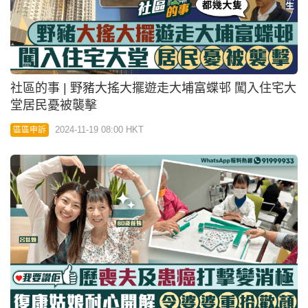
社區的事 | 野豬大搖大擺遊走大埔富蝶邨 闖入住宅大
堂居民憂被襲擊
2024-11-19 08:00 HKT
區區申訴