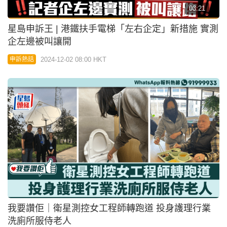
03:21
星島申訴王 | 港鐵扶手電梯「左右企定」新措施 實測
企左邊被叫讓開
2024-12-02 08:00 HKT
申訴熱話
我要讚佢｜衛星測控女工程師轉跑道 投身護理行業
洗廁所服侍老人