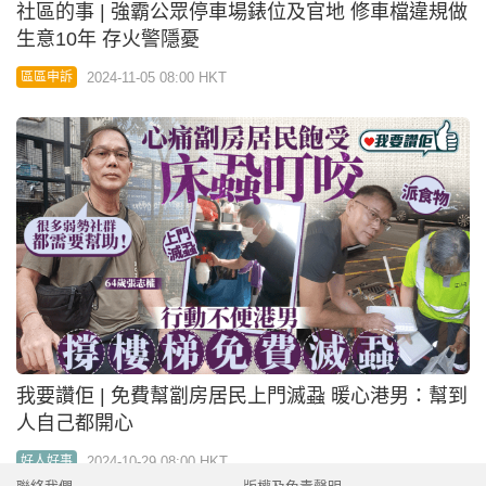
社區的事 | 強霸公眾停車場錶位及官地 修車檔違規做
生意10年 存火警隱憂
2024-11-05 08:00 HKT
區區申訴
我要讚佢 | 免費幫劏房居民上門滅蝨 暖心港男：幫到
人自己都開心
2024-10-29 08:00 HKT
好人好事