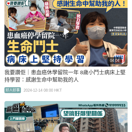
04:04
我要讚佢｜患血癌休學留院一年 8歲小鬥士病床上堅
持學習：感謝生命中幫助我的人
2024-12-14 08:00 HKT
好人好事