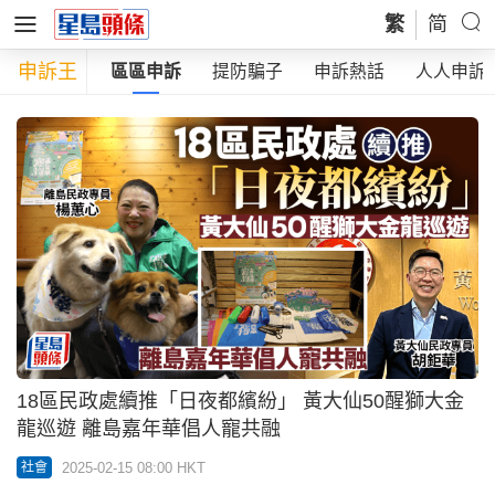
繁
简
申訴王
放蛇直擊
區區申訴
提防騙子
申訴熱話
人人申訴
18區民政處續推「日夜都繽紛」 黃大仙50醒獅大金
龍巡遊 離島嘉年華倡人寵共融
2025-02-15 08:00 HKT
社會