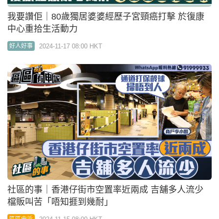
我要讚佢｜80歲獨居婆婆經歷子宮頸癌打擊 於復康
中心重拾生活動力
2024-11-17 08:00 HKT
好人好事
社區的事｜香港仔街市空置率近兩成 吉舖多人流少
檔販叫苦「唔知捱到幾耐」