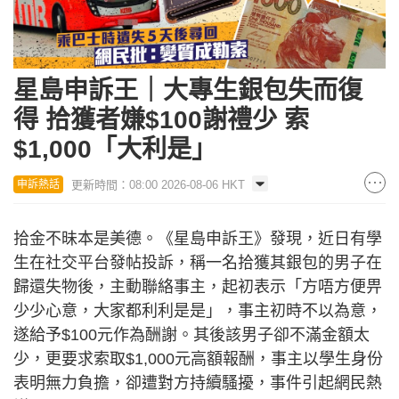
星島申訴王｜大專生銀包失而復
得 拾獲者嫌$100謝禮少 索
$1,000「大利是」
更新時間：08:00 2026-08-06 HKT
申訴熱話
拾金不昧本是美德。《星島申訴王》發現，近日有學
生在社交平台發帖投訴，稱一名拾獲其銀包的男子在
歸還失物後，主動聯絡事主，起初表示「方唔方便畀
少少心意，大家都利利是是」，事主初時不以為意，
遂給予$100元作為酬謝。其後該男子卻不滿金額太
少，更要求索取$1,000元高額報酬，事主以學生身份
表明無力負擔，卻遭對方持續騷擾，事件引起網民熱