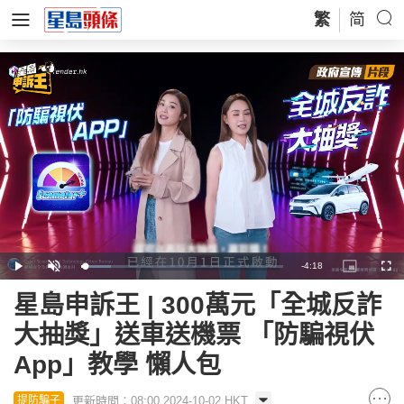
繁
简
Remaining
-
4:18
Loaded
:
Play
Unmute
Picture-
Full
14.87%
in-
Picture
Time
星島申訴王 | 300萬元「全城反詐
大抽獎」送車送機票 「防騙視伏
App」教學 懶人包
更新時間：08:00 2024-10-02 HKT
提防騙子