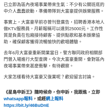
已立即為區內夜場事業帶來生氣：不少有公關班底的
中介人蠢蠢欲動，準備帶隊到大富豪提供娛樂服務。
事實上，大富豪早前亦曾刊登廣告，招聘香港本地人
做KTV服務員，月薪報稱可以達到25000元。工作性
質是負責在包廂接待顧客、提供點歌和基本娛樂協
助，確保顧客獲得流暢愉快的歡唱體驗。
去年6月大富豪重新開業當日，警方聯同政府相關部
門曾入場進行大型查牌。今次大富豪重開，會對區內
夜場事業帶來甚麼衝擊，有待觀察。
大家怎樣看待大富豪又復業呢？歡迎留言討論。
《星島申訴王》隨時候命，你申訴，我跟進，立即
whatsapp報料
，或經
網上報料
https://bit.ly/46BuDnE