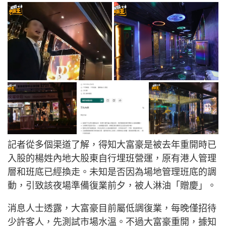
記者從多個渠道了解，得知大富豪是被去年重開時已
入股的楊姓內地大股東自行埋班營運，原有港人管理
層和班底已經換走。未知是否因為場地管理班底的調
動，引致該夜場準備復業前夕，被人淋油「贈慶」。
消息人士透露，大富豪目前屬低調復業，每晚僅招待
少許客人，先測試市場水溫。不過大富豪重開，據知