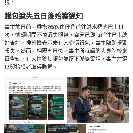
議。
銀包遺失五日後始獲通知
事主於日前，乘搭268X由旺角前往洪水橋的巴士班
次，懷疑期間不慎遺失銀包，當天已即時前往巴士總
站查詢，惟司機表示未有人交還銀包，事主隨即報警
報失。然而，相隔五日後，事主所就讀的大專院校來
電告知，有人拾獲其銀包並留下聯絡電話，事主才得
以與拾獲者取得聯繫。