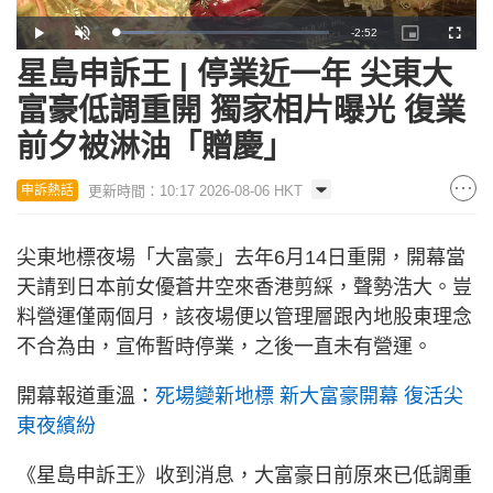
Remaining
-
2:52
Loaded
:
Play
Unmute
Picture-
Fullscr
17.81%
in-
Picture
星島申訴王 | 停業近一年 尖東大
Time
富豪低調重開 獨家相片曝光 復業
前夕被淋油「贈慶」
更新時間：10:17 2026-08-06 HKT
申訴熱話
尖東地標夜場「大富豪」去年6月14日重開，開幕當
天請到日本前女優蒼井空來香港剪綵，聲勢浩大。豈
料營運僅兩個月，該夜場便以管理層跟內地股東理念
不合為由，宣佈暫時停業，之後一直未有營運。
開幕報道重溫：
死場變新地標 新大富豪開幕 復活尖
東夜繽紛
《星島申訴王》收到消息，大富豪日前原來已低調重