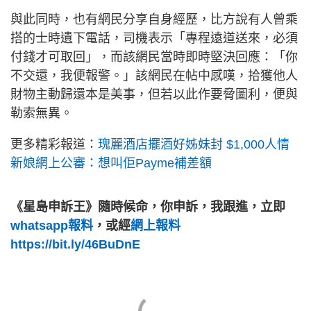
與此同時，也有網民分享自身經歷，比方說有人曾乘
搭的士時遺下電話，司機表示「專程遠道送來，必須
付錢才可取回」，而該網民當時即時堅決回應：「你
不交還，我便報警。」該網民在帖中感嘆，拾獲他人
財物主動歸還本是美事，但若以此作要脅圖利，便與
勒索無異。
更多精彩報道：
瑰麗酒店擺酒好姊妹封 $1,000人情
新娘網上公審：想叫佢Payme補差額
《星島申訴王》隨時候命，你申訴，我跟進，立即
whatsapp報料
，或經
網上報料
https://bit.ly/46BuDnE