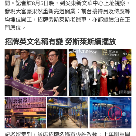
開。記者於8月5日晚，到尖東新文華中心上址視察，
發現大富豪果然重新亮燈開業：前台接待員及侍應等
均埋位開工，招牌勞斯萊斯老爺車，亦都繼續泊在正
門原位。
招牌英文名稱有變 勞斯萊斯續擺放
記者留意到，該店招牌名稱有少許改動：上年剛重開