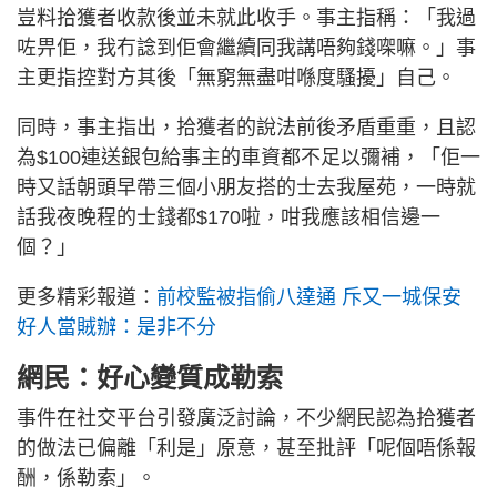
豈料拾獲者收款後並未就此收手。事主指稱：「我過
咗畀佢，我冇諗到佢會繼續同我講唔夠錢㗎嘛。」事
主更指控對方其後「無窮無盡咁喺度騷擾」自己。
同時，事主指出，拾獲者的說法前後矛盾重重，且認
為$100連送銀包給事主的車資都不足以彌補，「佢一
時又話朝頭早帶三個小朋友搭的士去我屋苑，一時就
話我夜晚程的士錢都$170啦，咁我應該相信邊一
個？」
更多精彩報道：
前校監被指偷八達通 斥又一城保安
好人當賊辦：是非不分
網民：好心變質成勒索
事件在社交平台引發廣泛討論，不少網民認為拾獲者
的做法已偏離「利是」原意，甚至批評「呢個唔係報
酬，係勒索」。