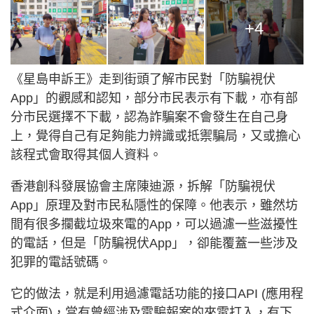
+4
《星島申訴王》走到街頭了解市民對「防騙視伏
App」的觀感和認知，部分市民表示有下載，亦有部
分市民選擇不下載，認為詐騙案不會發生在自己身
上，覺得自己有足夠能力辨識或抵禦騙局，又或擔心
該程式會取得其個人資料。
香港創科發展協會主席陳迪源，拆解「防騙視伏
App」原理及對市民私隱性的保障。他表示，雖然坊
間有很多攔截垃圾來電的App，可以過濾一些滋擾性
的電話，但是「防騙視伏App」，卻能覆蓋一些涉及
犯罪的電話號碼。
它的做法，就是利用過濾電話功能的接口API (應用程
式介面)，當有曾經涉及電騙報案的來電打入，有下