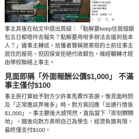
事主其後在帖文中提出質疑：「點解要keep住我個銀
包五日都唔拎去報失？點解要用咁多辦法去搵到我本
人？」據事主轉述，拾獲者聲稱曾乘搭的士前往事主
居住的屋苑，但因保安拒絕代收銀包，幾經輾轉才經
由學校聯絡上事主。
見面即稱「外面報酬公價$1,000」 不滿
事主僅付$100
事主原打算給予對方少許車馬費作答謝，惟見面時問
及「正常應該畀幾多」時，對方竟回應「出邊行情係
$1,000」。事主聽後大感愕然，直指當下「即刻嬲嬲
地」，隨後向對方表明自己為學生，經濟負擔有限，
最終僅支付$100。