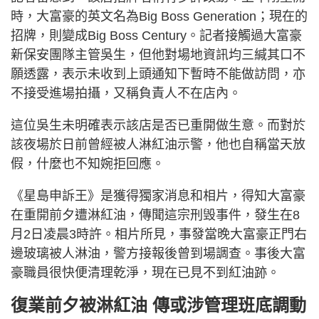
時，大富豪的英文名為Big Boss Generation；現在的
招牌，則變成Big Boss Century。記者接觸過大富豪
新保安團隊主管吳生，但他對場地資訊均三緘其口不
願透露，表示未收到上頭通知下暫時不能做訪問，亦
不接受進場拍攝，又稱負責人不在店內。
這位吳生未明確表示該店是否已重開做生意。而對於
該夜場於日前曾經被人淋紅油示警，他也自稱當天放
假，什麼也不知婉拒回應。
《星島申訴王》是獲得獨家消息和相片，得知大富豪
在重開前夕遭淋紅油，傳聞這宗刑毁事件，發生在8
月2日凌晨3時許。相片所見，事發當晚大富豪正門右
邊玻璃被人淋油，警方接報後曾到場調查。事後大富
豪職員很快便清理乾淨，現在已見不到紅油跡。
復業前夕被淋紅油 傳或涉管理班底調動