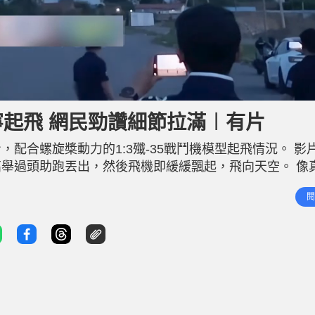
L
o
a
d
型遼寧起飛 網民勁讚細節拉滿︱有片
e
d
:
8
配合螺旋槳動力的1:3殲-35戰鬥機模型起飛情況。 影
8
.
4
高舉過頭助跑丟出，然後飛機即緩緩飄起，飛向天空。 像
1
%
號，不斷在空中流暢飛行，時而直飛，時而轉彎，之後再穩
閱
7萬點讚，網民紛紛留言讚該架航空模型手工精細，細節感