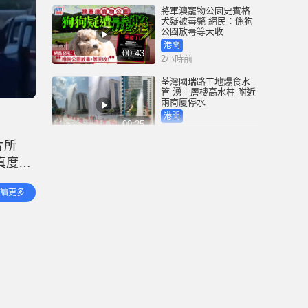
將軍澳寵物公園史賓格
犬疑被毒斃 網民：係狗
公園放毒等天收
港聞
00:43
2小時前
荃灣國瑞路工地爆食水
管 湧十層樓高水柱 附近
兩商廈停水
港聞
00:25
3小時前
片所
四川宜賓市高縣發生4.9
真度極
級地震 震源深度6公里｜
有片
穩的降
中國
讀更多
00:25
4小時前
颱風白海豚｜周日吹襲
浙江 料創天文台65年來
紀錄 成登陸中國「最長
途颱風」
港聞
00:58
5小時前
「非常父母」為Danny申
請人身保護令 質疑社署