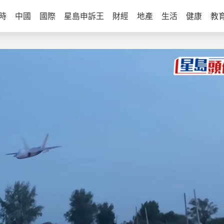
時
中國
國際
星島申訴王
財經
地產
生活
健康
教