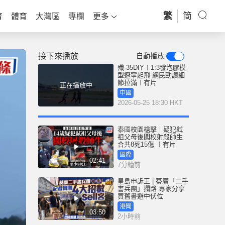
繁
简
育
體育
大灣區
專欄
更多
接下來播放
自動播放
殲-35DIY︱1:3發泡膠模
型遼寧起飛 網民勁讚細
節拉滿︱有片
正在播放中
中國
2026-05-25 18:30 HKT
泰國校園槍擊｜疑犯弒
祖父母後闖校射殺師生
合共8死15傷 ︱有片
國際
02:41
7分鐘前
星島申訴王 | 葵廣「二手
書兵團」攔路 專家分享
買舊書避中伏位
港聞
03:50
2小時前