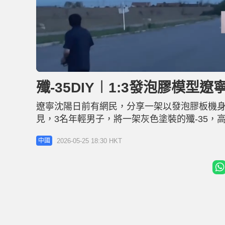
U
n
m
u
殲-35DIY︱1:3發泡膠模
t
e
遼寧沈陽日前有網民，分享一架以發泡膠板機身，
見，3名年輕男子，將一架灰色塗裝的殲-35，
高的發泡膠殲-35的主翼和垂直尾翼，閃著燈
2026-05-25 18:30 HKT
中國
落到「跑道」上。 影片3日間獲1.1萬轉發、