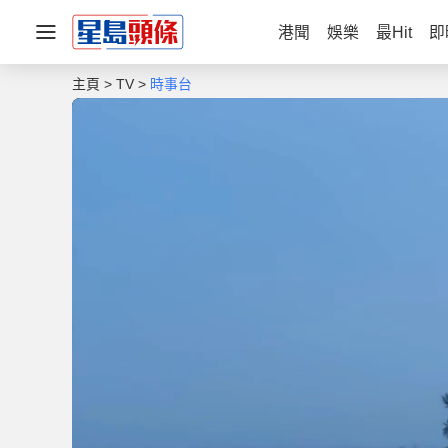
港聞
娛樂
最Hit
即
主頁
TV
時事台