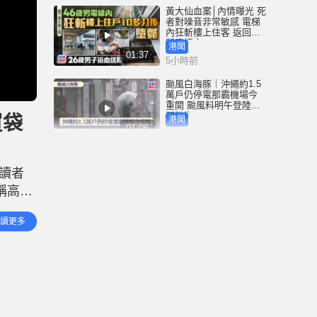
黃大仙血案│內情曝光 死
者對噪音非常敏感 電梯
內狂斬樓上住客 返回住
所墮樓亡
港聞
01:37
5小時前
颱風白海豚｜沖繩約1.5
萬戶仍停電那霸機場今
重開 颱風料明午登陸浙
閩沿海
買袋
港聞
01:06
5小時前
泰國校園槍擊 | 14歲槍手
沉默少友 案發前疑遭欺
讀者
凌 被同學反鎖廁所內
稱高仿
國際
01:08
6小時前
消費者
讀更多
黃大仙上邨7分鐘內連爆
血案 26歲男電梯內全身
刀傷送院 另一46歲男倒
斃平台
港聞
01:37
6小時前
逃犯剋星｜時代少年團
接棒張學友？ 22歲女通