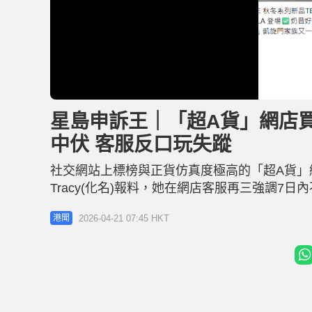
L
U
o
n
a
m
d
u
星島申訴王｜「超A貨」網店買前
e
t
d
e
:
中伏 客服反口玩失蹤
1
3
.
6
社交網站上標榜與正貨仿真度極高的「超A貨」
4
%
Tracy(化名)報料，她在網店客服再三強調7
的DIOR手袋，惟收貨後發現手工粗糙、皮質
2026-04-21 07:45 HKT
港聞
切勿上當。 Tracy表示，自己早前在Faceboo