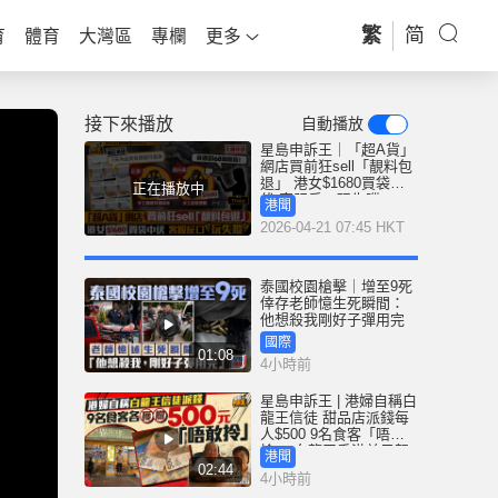
繁
简
育
體育
大灣區
專欄
更多
接下來播放
自動播放
星島申訴王｜「超A貨」
網店買前狂sell「靚料包
退」 港女$1680買袋中
正在播放中
伏 客服反口玩失蹤
港聞
2026-04-21 07:45 HKT
泰國校園槍擊｜增至9死
倖存老師憶生死瞬間：
他想殺我剛好子彈用完
國際
01:08
4小時前
星島申訴王 | 港婦自稱白
龍王信徒 甜品店派錢每
人$500 9名食客「唔敢
拎」 白龍王香港弟子親
港聞
解謎團
02:44
4小時前