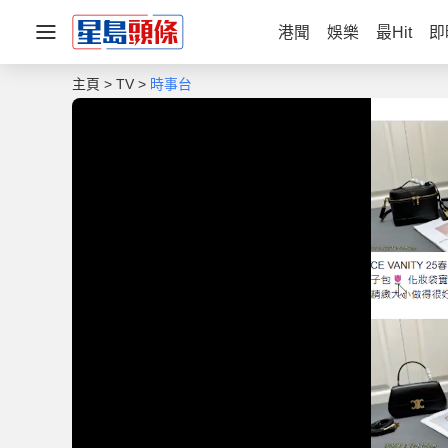
港聞
娛樂
最Hit
即
主頁
TV
時事台