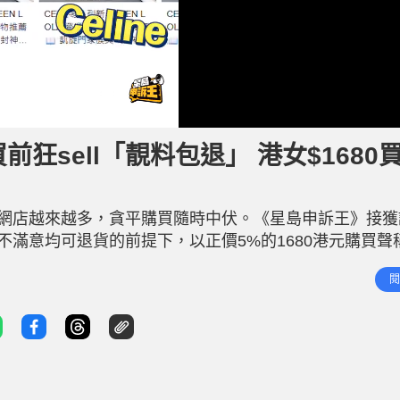
狂sell「靚料包退」 港女$1680
網店越來越多，貪平購買隨時中伏。《星島申訴王》接獲
日內不滿意均可退貨的前提下，以正價5%的1680港元購買聲
如塑膠，聯繫客服退款卻遭已讀不回，大感中伏，呼籲其他
閱
k見到一款售價1680港元的「超A貨」DI