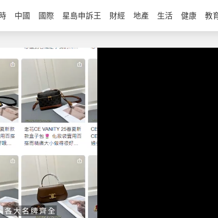
時
中國
國際
星島申訴王
財經
地產
生活
健康
教