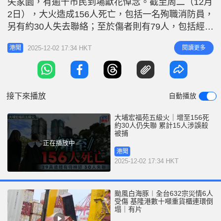
失家園，有逾千市民到場獻花悼念。截至周二（12月
2日），大火造成156人死亡，包括一名殉職消防員，
另有約30人失去聯絡；至於傷者則有79人，包括經治
療後均已出院的12名消防員。 警方又指，增至15人
2025-12-02 17:34 HKT
閱讀更多
港聞
涉誤殺被捕，包括大判工程公司、工程顧問公司、二
判搭棚公司及二判外牆工程公司相關人士；當中11人
同時被廉政公署拘捕。民政事務處表示，明日及後日
（12月3及4日
接下來播放
自動播放
大埔宏福苑五級火｜增至156死
約30人仍失聯 累計15人涉誤殺
被捕
正在播放中
港聞
2025-12-02 17:34 HKT
颱風白海豚︱全台632宗災情6人
受傷 基隆港數十噸重貨櫃連環倒
塌｜有片