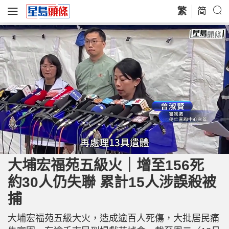
繁
简
L
U
o
n
a
m
大埔宏福苑五級火｜增至156死
d
u
e
t
d
e
約30人仍失聯 累計15人涉誤殺被
:
5
8
.
捕
4
5
%
大埔宏福苑五級大火，造成逾百人死傷，大批居民痛