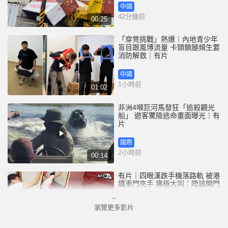
中國
42分鐘前
00:25
「穿凳挑戰」熱爆｜內地青少年
盲目跟風博流量 卡頸鎖腿頻生要
消防解救｜有片
中國
1小時前
01:02
非洲4噸巨河馬發狂「追殺觀光
船」 遊客驚險逃命畫面曝光｜有
片
國際
2小時前
00:14
有片｜四眼漢跌手機落路軌 被港
鐵車門夾手 痛極大叫：唔該開門
喇
瀏覽更多影片
港聞
2小時前
00:26