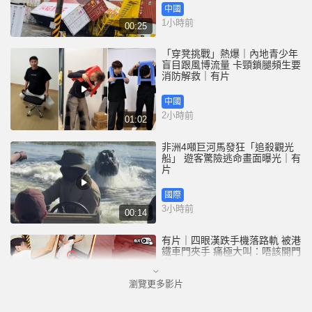
中國
1小時前
00:25
「穿凳挑戰」熱爆｜內地青少年
盲目跟風博流量 卡頸鎖腿頻生要
消防解救｜有片
中國
2小時前
01:02
非洲4噸巨河馬發狂「追殺觀光
船」 遊客驚險逃命畫面曝光｜有
片
國際
3小時前
00:14
有片｜四眼漢跌手機落路軌 被港
鐵車門夾手 痛極大叫：唔該開門
喇
瀏覽更多影片
港聞
3小時前
00:26