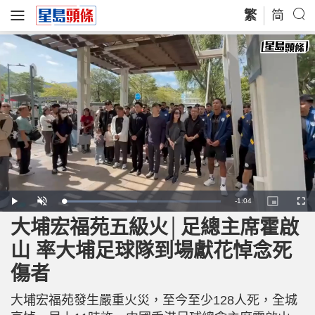
繁
简
R
-
1:04
L
P
U
P
F
o
l
n
i
u
a
a
m
c
l
大埔宏福苑五級火│足總主席霍啟
e
d
y
u
t
l
e
t
u
s
d
e
r
c
m
山 率大埔足球隊到場獻花悼念死
:
e
r
4
-
e
6
i
e
a
.
傷者
n
n
6
-
8
P
i
%
i
c
大埔宏福苑發生嚴重火災，至今至少128人死，全城
t
n
u