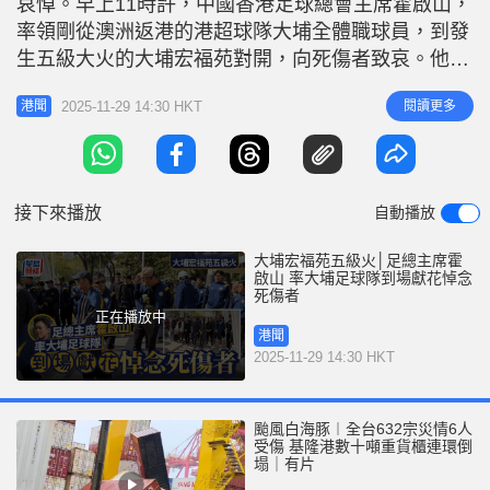
哀悼。早上11時許，中國香港足球總會主席霍啟山，
r
e
i
率領剛從澳洲返港的港超球隊大埔全體職球員，到發
n
生五級大火的大埔宏福苑對開，向死傷者致哀。他們
一行50多人，在場獻花鞠躬後默言離開。 現場所
g
2025-11-29 14:30 HKT
閱讀更多
港聞
見，大埔足球會會長葉吳彬彬、副主席兼領隊葉志
T
雄，及總監兼主教練李志堅，球員顏卓彬，陳肇鈞，
i
謝家榮及一眾外援均有出席。 大埔周四（27日）在
m
亞冠二賽事作客澳職球隊麥克阿
接下來播放
自動播放
e
大埔宏福苑五級火│足總主席霍
啟山 率大埔足球隊到場獻花悼念
死傷者
正在播放中
港聞
2025-11-29 14:30 HKT
颱風白海豚︱全台632宗災情6人
受傷 基隆港數十噸重貨櫃連環倒
塌｜有片