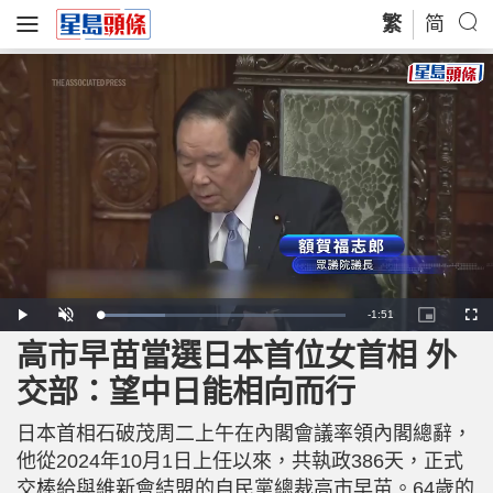
繁
简
R
-
1:51
L
P
U
P
F
o
l
n
i
u
a
a
m
c
l
高市早苗當選日本首位女首相 外
e
d
y
u
t
l
e
t
u
s
d
e
r
c
m
交部：望中日能相向而行
:
e
r
2
-
e
6
i
e
a
.
n
n
7
日本首相石破茂周二上午在內閣會議率領內閣總辭，
-
9
P
i
%
i
他從2024年10月1日上任以來，共執政386天，正式
c
t
n
交棒給與維新會結盟的自民黨總裁高市早苗。64歲的
u