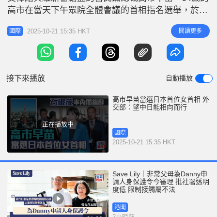
r
e
高市在當天下午眾院全體會議的首相指名選舉，於首
i
輪投票中，在465個席位中取得237票，順利當選為
n
2025-10-21 15:35 HKT
閱讀更多
國際
第104任首相，成為憲政史上首位女首相，預計於當
g
晚在首相官邸召開記者會，介紹經濟對策的主要內容
T
及今後的重點政策。 高市早苗當選成為日本首相。
i
在北京，外交部回
接下來播放
自動播放
m
e
高市早苗當選日本首位女首相 外
交部：望中日能相向而行
正在播放中
國際
2025-10-21 15:35 HKT
Save Lily｜非常父母為Danny申
請人身保護令今審理 批社署透明
度低 限制接觸屬不法
港聞
2小時前