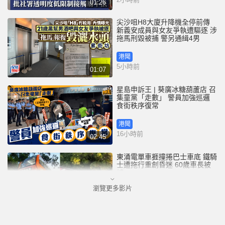
01:26
尖沙咀H8大廈升降機全停前傳
新義安成員與女友爭執遭驅逐 涉
拖馬刑毀被捕 警另通緝4男
港聞
5小時前
01:07
星島申訴王 | 葵廣冰糖葫蘆店 召
集童黨「走數」 警員加強巡邏
食街秩序復常
港聞
16小時前
02:45
東涌電單車捱撞捲巴士車底 鐵騎
士遭拖行重創昏迷 60歲車長被
捕
瀏覽更多影片
港聞
17小時前
01:00
越南外國客穿高衩透視裙入古蹟