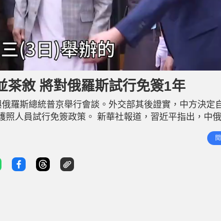
茶敘 將對俄羅斯試行免簽1年
俄羅斯總統普京舉行會談。外交部其後證實，中方決定自2
普通護照人員試行免簽政策。 新華社報道，習近平指出，中
鄰友好、全面戰略協作、互利合作共贏的大國關係典範。
閱
。中方願同俄方密切高層交往，支持彼此發展振興，在涉