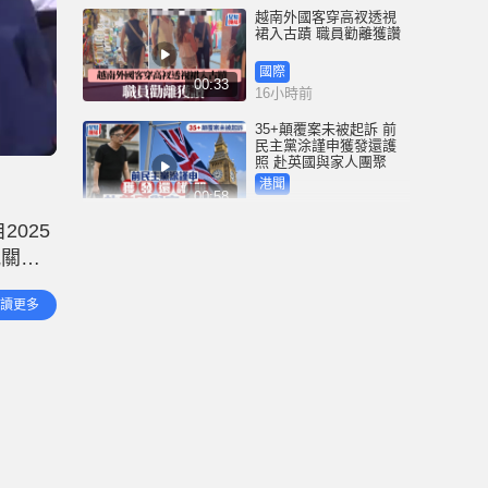
越南外國客穿高衩透視
裙入古蹟 職員勸離獲讚
國際
00:33
16小時前
35+顛覆案未被起訴 前
民主黨涂謹申獲發還護
照 赴英國與家人團聚
港聞
00:58
16小時前
025
薄扶林域多利道重60公
俄關係
斤野豬被困引水道 漁護
人員射麻醉槍消防救起
雙方堅
港聞
讀更多
00:34
及兩國
19小時前
屯馬綫錦上路站附近信
號設備故障 列車服務一
度受阻
港聞
00:43
20小時前
衞生署突擊巡查多區 檢
獲約百盒未註冊藥劑製