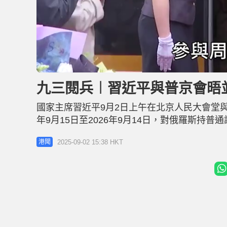
L
U
o
n
a
m
d
u
九三閱兵︱習近平與普京會晤並
e
t
d
e
:
4
國家主席習近平9月2日上午在北京人民大會堂與
2
.
5
年9月15日至2026年9月14日，對俄羅斯持
4
%
經受住了國際風雲變幻的考驗，樹立了永久睦
2025-09-02 15:38 HKT
港聞
守初心、保持定力，各領域合作取得積極成果