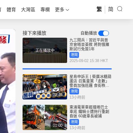
繁
简
育
體育
大灣區
專欄
更多
接下來播放
自動播放
九三閱兵︱習近平與普
京會晤並茶敘 將對俄羅
斯試行免簽1年
正在播放中
港聞
2025-09-02 15:38 HKT
星島申訴王 | 葵廣冰糖葫
蘆店 召集童黨「走數」
警員加強巡邏 食街秩序
復常
港聞
02:45
13小時前
東涌電單車捱撞捲巴士
車底 鐵騎士遭拖行重創
昏迷 60歲車長被捕
港聞
01:00
13小時前