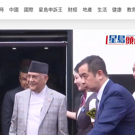
時
中國
國際
星島申訴王
財經
地產
生活
健康
教