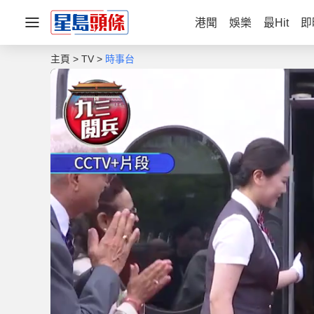
港聞
娛樂
最Hit
即
主頁
TV
時事台