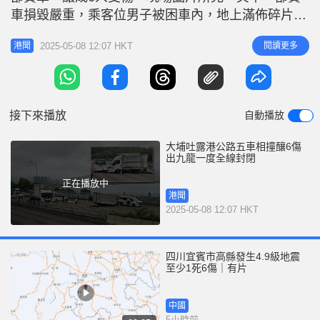
r
e
車損毀嚴重，乘客位男子被困車內，地上滿佈碎片。
i
事故期間，現場一段出九龍方向吐露港公路一度全線
n
2025-05-08 12:07 HKT
閱讀更多
港聞
封閉，交通嚴重擠塞超過兩小時，有巴士服務受影
g
響，其後陸續解封。事件中共6人受傷，包括4名司機
T
及2名車輛乘客，分別頸痛、頭部及手腳擦傷，全部
i
清醒，由救護車送沙田威爾斯醫
接下來播放
自動播放
m
e
大埔吐露港公路五車相撞釀6傷
出九龍一度全線封閉
正在播放中
港聞
2025-05-08 12:07 HKT
四川宜賓市高縣發生4.9級地震
至少1死6傷｜有片
中國
5小時前