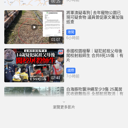
00:25
將軍澳疑毒狗│去年寵物公園已
現可疑食物 議員曾促康文署加強
巡查
港聞
6小時前
01:07
泰國校園槍擊｜疑犯弒祖父母後
闖校射殺師生 合共8死15傷 ︱有
片
國際
7小時前
02:41
白海豚吹襲沖繩至少3傷 25萬居
民收避難指示 全部航班取消｜有
片
瀏覽更多影片
國際
8小時前
01:21
澳門酒店血案內情｜不忿大灑金