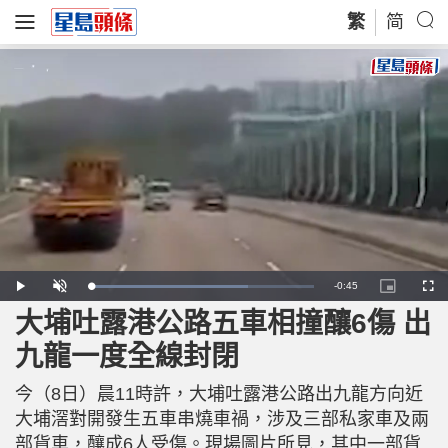
繁
简
R
-
0:45
L
P
U
P
F
o
l
n
i
u
a
a
m
c
l
大埔吐露港公路五車相撞釀6傷 出
e
d
y
u
t
l
e
t
u
s
d
e
r
c
m
九龍一度全線封閉
:
e
r
7
-
e
0
i
e
a
.
n
n
3
今（8日）晨11時許，大埔吐露港公路出九龍方向近
-
7
P
i
%
i
大埔滘對開發生五車串燒車禍，涉及三部私家車及兩
c
t
n
部貨車，釀成6人受傷。現場圖片所見，其中一部貨
u