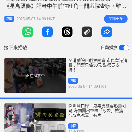
r
e
《星島頭條》記者中午前往旺角一間戲院查察，雖然
i
是工作日的中午，且雨勢不斷增強，但近30人在戲院
n
2025-05-07 14:39 HKT
閱讀更多
港聞
門口排隊買票，而戲院外亦有電子屏幕宣傳「全港戲
g
院日，劃一30元」。 巿民預早前來買票 市民李小姐
T
今日專程到來購票，她稱早前看到新聞時已打算買
i
票，「一早知了，所以咪特
接下來播放
自動播放
m
e
全港戲院日戲票開賣 市民留港消
費：門票只係30元 點都要支
持！
正在播放中
港聞
2025-05-07 14:39 HKT
深圳灣口岸｜鬼祟男旅客形跡可
疑 海關聞出怪味「尿袋」檢獲
4.72克冰毒｜有片
中國
12小時前