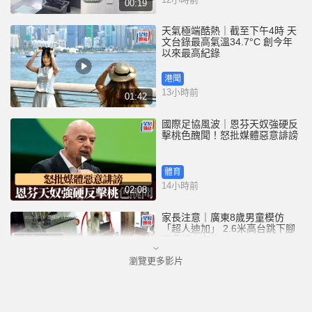
00:19
天氣極端酷熱｜截至下午4時 天
文台錄最高氣溫34.7°C 創今年
以來最高紀錄
港聞
13小時前
01:42
國際足協風波｜恩芬天奴強硬反
擊桃色醜聞！怒批媒體惡意誹謗
體育
14小時前
02:08
家長注意｜廣東8歲男童模仿
「超人迪加」 2.6米高台跳下腳
跟骨折｜有片
瀏覽更多影片
中國
14小時前
00:31
黃大仙血案│死者預謀報復噪音