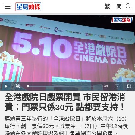
繁
简
R
-
0:49
L
P
U
P
F
o
l
n
i
u
a
a
m
c
l
全港戲院日戲票開賣 市民留港消
e
d
y
u
t
l
e
t
u
s
d
e
r
c
m
費：門票只係30元 點都要支持！
:
e
r
6
-
e
2
i
e
a
.
n
n
4
連續第三年舉行的「全港戲院日」將於本周六（10）
-
6
P
i
%
i
舉行，劃一票價30元。戲票今日（7日）中午12時後
c
t
n
陸續在各大戲院現場及網上售票網頁公開發售。
u