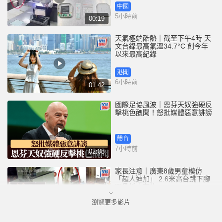
中國
5小時前
00:19
天氣極端酷熱｜截至下午4時 天
文台錄最高氣溫34.7°C 創今年
以來最高紀錄
港聞
6小時前
01:42
國際足協風波｜恩芬天奴強硬反
擊桃色醜聞！怒批媒體惡意誹謗
體育
7小時前
02:08
家長注意｜廣東8歲男童模仿
「超人迪加」 2.6米高台跳下腳
跟骨折｜有片
瀏覽更多影片
中國
7小時前
00:31