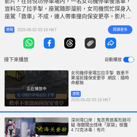
影片，在百悅坊停車場內，一名女司機停車後落車，
r
e
i
豈料忘了拉手掣，座駕隨即溜前，女司機慌忙探身入
n
座駕「救車」不成，連人帶車撞向保安更亭。影片未
有交代女司機有否受傷，但網民看後紛紛為女司機捏
g
2025-05-02 03:19 HKT
閱讀更多
港聞
一把汗。 該段車Cam影片僅約24秒長， 可見停車場
T
內，一名女司機坐在深色七人車內，未幾她步下車，
i
與鏡頭外的人對話，並用手指向遠方，似在討論泊位
m
問題。說時遲，那時快，七人
接下來播放
自動播放
e
女司機停車場忘拉手掣 救車不
果溜前撞保安更亭 網民：隨時
命都無
正在播放中
港聞
2025-05-02 03:19 HKT
深圳灣口岸｜鬼祟男旅客形跡可
疑 海關聞出怪味「尿袋」檢獲
4.72克冰毒｜有片