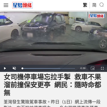
繁
简
R
-
0:39
L
P
U
P
F
o
l
n
i
u
a
a
m
c
l
女司機停車場忘拉手掣 救車不果
e
d
y
u
t
l
e
t
u
s
d
e
r
c
m
溜前撞保安更亭 網民：隨時命都
:
e
r
7
-
e
2
i
e
a
.
無
n
n
3
-
0
P
i
%
i
c
荃灣發生驚險駕車事故。昨日（1日）網上流傳一段
t
n
u