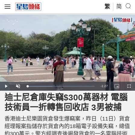
繁
简
R
-
1:27
L
P
U
P
F
o
l
n
i
u
a
a
m
c
l
迪士尼倉庫失竊$300萬器材 電腦
e
d
y
u
t
l
e
t
u
s
d
e
r
c
m
技術員一折轉售回收店 3男被捕
:
e
r
3
-
e
7
i
e
a
.
n
n
4
香港迪士尼樂園貨倉發生爆竊案，昨日（11日）貨倉
-
3
P
i
%
i
經理報案指儲存於貨倉內的18箱電子設備失竊，總值
c
t
n
約300萬元。警方經調查後揭發貨倉的一名電腦技術
u