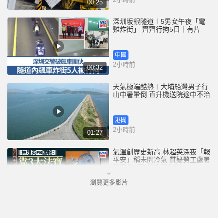
00:25
深圳坂銀隧道︱5男女午夜「電
雞炸街」 齊齊行拘5日｜有片
中國
2小時前
00:32
天氣極端酷熱︱大埔船灣男子行
山中暑暈倒 直升機送院途中不治
港聞
2小時前
01:27
氣溫創歷史新高 林超英深夜「報
平安」稱未開冷氣 質疑勞工處暑
熱警告「取消也沒分別」
瀏覽更多影片
港聞
3小時前
01:02
破紀錄高溫︱上水錄39.8度 天文