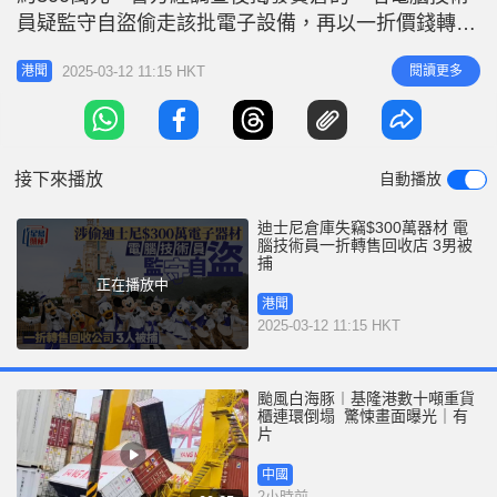
r
e
員疑監守自盜偷走該批電子設備，再以一折價錢轉售
i
予回收公司，先後拘捕該名電腦技術員及回收公司職
n
2025-03-12 11:15 HKT
閱讀更多
港聞
員等共3名男子。 據悉，涉事的香港迪士尼樂園貨倉
g
佔地約10,000 平方尺，入口上鎖用於存放物品及電
T
子設備。倉庫外安裝了閉路電視，但沒有保安看管，
i
上月貨倉內所有電子
接下來播放
自動播放
m
e
迪士尼倉庫失竊$300萬器材 電
腦技術員一折轉售回收店 3男被
捕
正在播放中
港聞
2025-03-12 11:15 HKT
颱風白海豚︱基隆港數十噸重貨
櫃連環倒塌 驚悚畫面曝光｜有
片
中國
2小時前