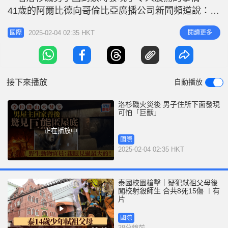
r
e
41歲的阿爾比德向哥倫比亞廣播公司新聞頻道說：
i
「我們最終在住所下面的爬行空間，放置了一個帶燈
n
2025-02-04 02:35 HKT
閱讀更多
國際
的環形攝影機，發現下面有一隻大熊。」 據悉那是
g
一隻體重525磅的大熊，連野生動物官員也認為是所
T
見過最大的熊之一。阿爾比德對媒體說：「我認為火
i
災期間他
接下來播放
自動播放
m
e
洛杉磯火災後 男子住所下面發現
可怕「巨獸」
正在播放中
國際
2025-02-04 02:35 HKT
泰國校園槍擊｜疑犯弒祖父母後
闖校射殺師生 合共8死15傷 ︱有
片
國際
38分鐘前