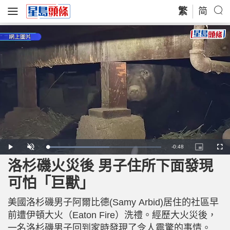
繁
简
R
-
0:48
L
P
U
P
F
o
l
n
i
u
a
a
m
c
l
洛杉磯火災後 男子住所下面發現
e
d
y
u
t
l
e
t
u
s
d
e
r
c
m
可怕「巨獸」
:
e
r
5
-
e
4
i
e
a
.
n
n
8
美國洛杉磯男子阿爾比德(Samy Arbid)居住的社區早
-
6
P
i
%
i
前遭伊頓大火（Eaton Fire）洗禮。經歷大火災後，
c
t
n
一名洛杉磯男子回到家時發現了令人震驚的事情。
u