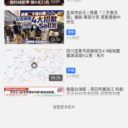
02:40
星島申訴王 | 葵廣「二手書兵
團」攔路 專家分享 買舊書避中
伏位
港聞
1小時前
03:50
四川宜賓市高縣發生4.9級地震
震源深度6公里｜有片
中國
2小時前
00:25
颱風白海豚｜周日吹襲浙江 料創
天文台65年來紀錄 成登陸中國
「最長途颱風」
瀏覽更多影片
港聞
4小時前
00:58
「非常父母」為Danny申請人身