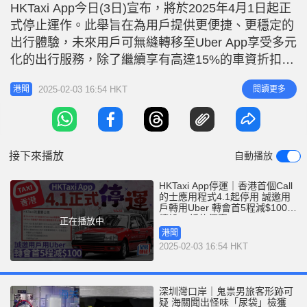
r
HKTaxi App今日(3日)宣布，將於2025年4月1日起正
e
i
式停止運作。此舉旨在為用戶提供更便捷、更穩定的
n
出行體驗，未來用戶可無縫轉移至Uber App享受多元
g
化的出行服務，除了繼續享有高達15%的車資折扣
外，成功轉會新用戶首5程更可獲減$100車資。
T
2025-02-03 16:54 HKT
閱讀更多
港聞
HKTaxi App 4月1日起停運 籲用戶轉用Uber App 隨
i
著多個香港網約車平台支援預約的士出行服務，成立
m
於2013年，為本港首批Ca
e
接下來播放
自動播放
HKTaxi App停運｜香港首個Call
的士應用程式4.1起停用 誠邀用
戶轉用Uber 轉會首5程減$100＋
續設85折的優惠
正在播放中
港聞
2025-02-03 16:54 HKT
深圳灣口岸｜鬼祟男旅客形跡可
疑 海關聞出怪味「尿袋」檢獲