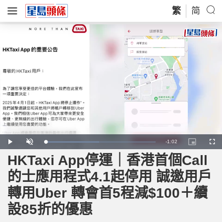
繁
简
R
-
1:02
L
P
U
P
F
o
l
n
i
u
a
a
m
c
l
HKTaxi App停運｜香港首個Call
e
d
y
u
t
l
e
t
u
s
d
e
r
c
m
的士應用程式4.1起停用 誠邀用戶
:
e
r
4
-
e
8
i
e
a
.
轉用Uber 轉會首5程減$100＋續
n
n
9
-
5
P
i
%
i
設85折的優惠
c
t
n
u