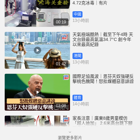
4.72克冰毒｜有片
中國
13小時前
00:19
天氣極端酷熱｜截至下午4時 天
文台錄最高氣溫34.7°C 創今年
以來最高紀錄
港聞
13小時前
01:42
國際足協風波｜恩芬天奴強硬反
擊桃色醜聞！怒批媒體惡意誹謗
體育
14小時前
02:08
家長注意｜廣東8歲男童模仿
「超人迪加」 2.6米高台跳下腳
跟骨折｜有片
瀏覽更多影片
中國