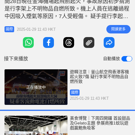
間28日晚在金海機場起飛前起火，事故原因初步猜測
r
e
i
是行李架上不明物品自燃所致。機上人員在逃離過程
n
中因吸入煙氣等原因，7人受輕傷。 疑手提行李起火
據悉，事發飛機機型為空客A321，火災發生時飛機
g
2025-01-29 11:43 HKT
閱讀更多
國際
正在準備起飛過程中，火勢從飛機尾部發生，隨後快
T
速蔓延至整個機體。 據當地消防以及機艙內乘客消
i
息，火災原因初步懷疑為客艙內手提行李存放箱中乘
m
客攜帶的手提行李起火
接下來播放
自動播放
e
遊韓注意︱釜山航空飛香港客機
起火致7傷 疑行李架不明物品自
燃所致
正在播放中
國際
2025-01-29 11:43 HKT
美食博覽｜下周四開鑼 首設甜品
及Gelato主題 參展商推1蚊玩遊
戲贏鮑魚吸客