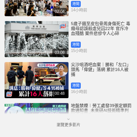
港聞
14小時前
02:04
5歲子餓至皮包骨周身傷死亡 毒
癮母認誤殺虐兒囚22年 官斥冷
血殘酷 案件悲慘令人心碎
港聞
15小時前
03:08
尖沙咀酒吧血案｜勝和「左口」
頭馬「偉健」落網 累計16人被
捕
港聞
16小時前
00:48
地盤禁煙︱勞工處發39張定額罰
款通知書 未來研AI技術精準判
斷吸煙行為
瀏覽更多影片
港聞
16小時前
01:52