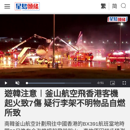
繁
简
R
-
0:51
L
P
U
P
F
o
l
n
i
u
a
a
m
c
l
遊韓注意︱釜山航空飛香港客機
e
d
y
u
t
l
e
t
u
s
d
e
r
c
m
起火致7傷 疑行李架不明物品自燃
:
e
r
5
-
e
9
i
e
a
.
所致
n
n
4
-
5
P
i
%
i
c
南韓釜山航空計劃飛往中國香港的BX391航班當地時
t
n
u