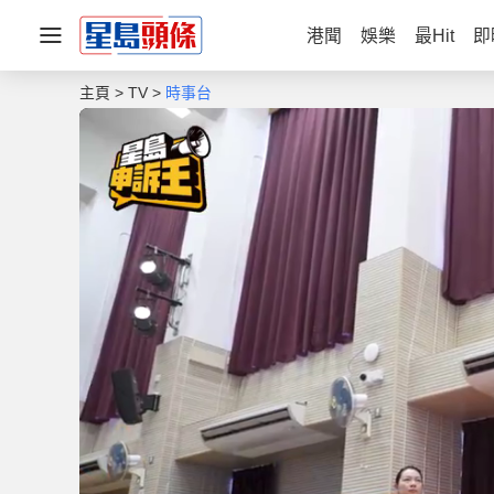
港聞
娛樂
最Hit
即
主頁
TV
時事台