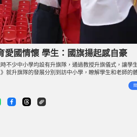
育愛國情懷 學生：國旗揚起感自豪
現時不少中小學均設有升旗隊，通過教授升旗儀式，讓學
王》就升旗隊的發展分別到訪中小學，瞭解學生和老師的
火相傳 香港教育工作者聯會黃楚標學校是本港首間成立升
閱
延伸至中學。 學校現屆升旗隊隊長黃致滔表示，加入升旗隊