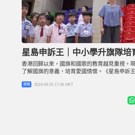
L
U
o
n
a
m
d
u
星島申訴王｜中小學升旗隊培
e
t
d
e
:
8
香港回歸以來，國旗和國歌的教育越見重視。
.
9
0
了解國旗的意義，培育愛國情懷。《星島申訴
%
黃楚標學校升旗隊成立22年 從小學到中學薪
2024-09-25 17:06 HKT
港聞
校，於2002年首次在小學建立升旗隊，隨後
常