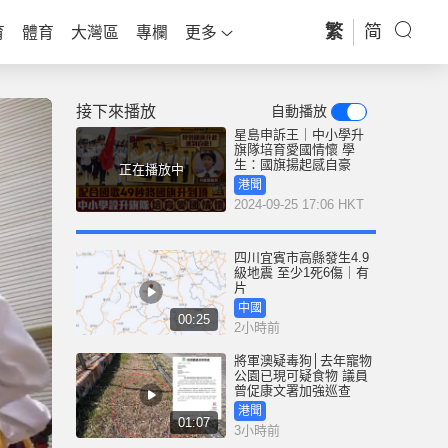
繁
简
育
體育
大灣區
專欄
更多
接下來播放
自動播放
星島申訴王｜中小學升
旗隊培育愛國情懷 學
生：國旗揚起感自豪
正在播放中
港聞
2024-09-25 17:06 HKT
四川宜賓市高縣發生4.9
級地震 至少1死6傷｜有
片
中國
00:25
2小時前
將軍澳疑毒狗│去年寵物
公園已現可疑食物 議員
曾促康文署加強巡查
港聞
01:07
3小時前