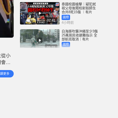
泰國校園槍擊｜疑犯弒
祖父母後闖校射殺師生
合共8死15傷 ︱有片
國際
02:41
4小時前
白海豚吹襲沖繩至少3傷
25萬居民收避難指示 全
部航班取消｜有片
國際
01:21
5小時前
生從小
澳門酒店血案內情｜不
體會。
忿大灑金錢卻戴綠帽 41
歲內地男商人擸刀叉 專
旗隊的學
捅女友要害
港聞
讀更多
02:21
感到非
6小時前
國際足協風波｜歐洲足
協強硬落閘 恩芬天奴不
落台便杯葛世界盃
體育
01:37
7小時前
星島申訴王 | 葵廣「二手
書兵團」攔路 專家分享