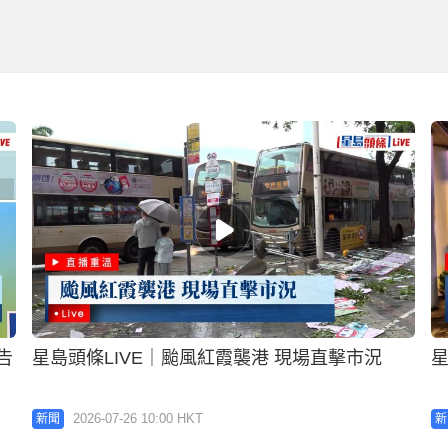
告
星島頭條LIVE｜颱風紅霞襲港 現場直擊市況
星
2026-07-26 10:00 HKT
新聞
新