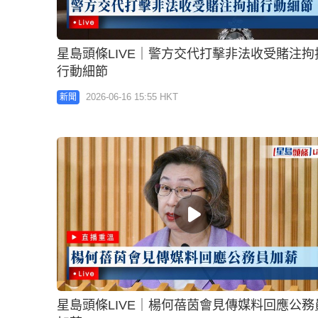
星島頭條LIVE｜警方交代打擊非法收受賭注拘
行動細節
2026-06-16 15:55 HKT
新聞
星島頭條LIVE｜楊何蓓茵會見傳媒料回應公務