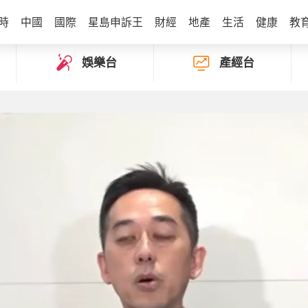
時
中國
國際
星島申訴王
財經
地產
生活
健康
教
娛樂台
產經台