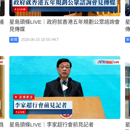
捕
星島頭條LIVE｜政府就香港五年規劃公眾諮詢會
星
見傳媒
2026-06-15 10:55 HKT
新聞
新
員
星島頭條LIVE｜李家超行會前見記者
星