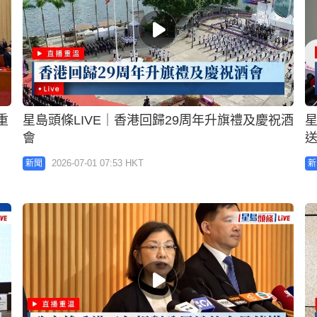
重
星島頭條LIVE｜香港回歸29周年升旗禮及慶祝酒
星
會
2026-07-01 07:53 HKT
新聞
新