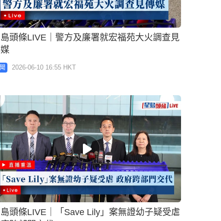
島頭條LIVE｜警方及廉署就宏福苑大火調查見
傳媒
2026-06-10 16:55 HKT
聞
島頭條LIVE｜「Save Lily」案無證幼子疑受虐