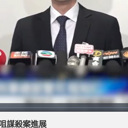
沙咀謀殺案進展