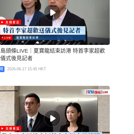
島頭條LIVE｜夏寶龍結束訪港 特首李家超歡
送儀式後見記者
2026-06-17 15:45 HKT
聞