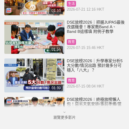
生活
2026-07-21 12:16 HKT
01:10
DSE放榜2026｜把握JUPAS最後
改選機會！專家教Band A、
Band B這樣填 附例子教學
教育
2026-07-15 15:46 HKT
01:56
DSE放榜2026｜升學專家分析5
大分數/情況出路 預計幾多分可
穩入「八大」？
教育
2026-07-15 08:04 HKT
01:39
DSE放榜2026︱終極放榜懶人
包！惡劣天氣安排/事前準備/當
日流程/必備物品/重要日期一覽
（持續更新）
瀏覽更多影片
教育
2026-07-14 22:16 HKT
01:50