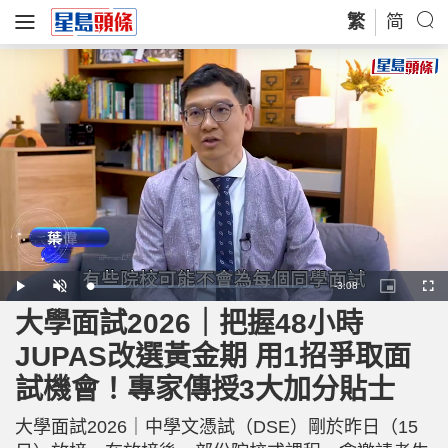
繁
简
R
-
3:08
L
P
U
P
F
o
l
n
i
u
a
a
m
c
l
大學面試2026｜把握48小時
e
d
y
u
t
l
e
t
u
s
d
e
r
c
m
JUPAS改選黃金期 用1招爭取面
:
e
r
1
-
e
6
i
e
a
.
試機會！專家傳授3大加分貼士
n
n
0
-
0
P
i
%
i
c
大學面試2026｜中學文憑試（DSE）剛於昨日（15
t
n
u