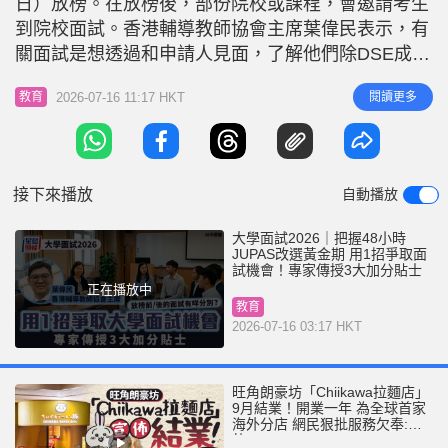
日）放榜。在放榜後，部份院校或課程，會邀請考生
r
e
i
到院校面試。香港輔導教師協會主席葉偉民表示，有
n
關面試是想透過和申請人見面，了解他們除DSE成績
以外，是否具備適合就讀該課程的質素？尤其如課程
g
2026-07-16 11:17 HKT
閱讀更多
教育
有大量DSE分數相近的申請人，應取錄那些人？所以
T
考生如能在面試時，能顯現出適合所申請課程的特
i
質，隨時成為取錄關鍵，建議同學必須做好準備。
m
然而，葉偉民強調，並非所
接下來播放
自動播放
e
大學面試2026｜把握48小時
JUPAS改選黃金期 用1招爭取面
試機會！專家傳授3大加分貼士
正在播放中
教育
2026-07-16 03:17 HKT
旺角朗豪坊「Chiikawa拉麵店」
9月結業！開業一年 為全球首家
海外分店 網民狠批服務欠奉:抵
執