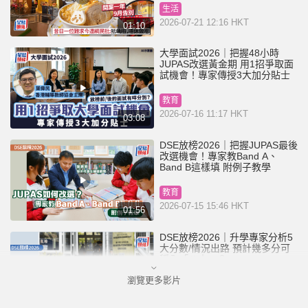
生活
2026-07-21 12:16 HKT
01:10
大學面試2026｜把握48小時
JUPAS改選黃金期 用1招爭取面
試機會！專家傳授3大加分貼士
教育
2026-07-16 11:17 HKT
03:08
DSE放榜2026｜把握JUPAS最後
改選機會！專家教Band A、
Band B這樣填 附例子教學
教育
2026-07-15 15:46 HKT
01:56
DSE放榜2026｜升學專家分析5
大分數/情況出路 預計幾多分可
穩入「八大」？
瀏覽更多影片
教育
2026-07-15 08:04 HKT
01:39