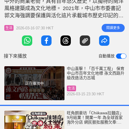
中外的商業老街，具有百年悠久歷史，以獨特的南洋
r
e
i
風格建築成為文化地標。 2021年，中山市市委書記
n
郭文海強調要保護與活化這片承載城市歷史印記的寶
地，修繕以繡花功夫「修舊如舊，修舊如初」為理
g
2026-03-16 07:30 HKT
閱讀更多
生活
念，將其打造成活力古城。修復不止於形，為了強筋
T
建骨，工程精益求精，結合「百千萬工程」去搶救保
i
育這條老街，非常大手筆，務求能在傳承中創新。經
m
過三年多的提升改造，老街既注入
接下來播放
自動播放
e
中山直擊！「百千萬工程」 保育
中山市百年文化地標 孫文西路升
級改造活力古城
正在播放中
生活
2026-03-15 23:30 HKT
旺角朗豪坊「Chiikawa拉麵店」
9月結業！開業一年 為全球首家
海外分店 網民狠批服務欠奉:抵
執