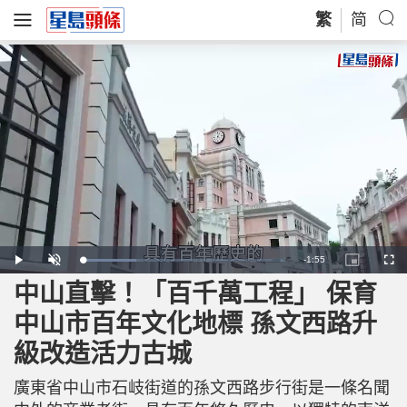
繁
简
R
-
1:55
L
P
U
P
F
o
l
n
i
u
a
a
m
c
l
中山直擊！「百千萬工程」 保育
e
d
y
u
t
l
e
t
u
s
d
e
r
c
m
中山市百年文化地標 孫文西路升
:
e
r
2
-
e
6
i
e
a
.
級改造活力古城
n
n
8
-
8
P
i
%
i
c
廣東省中山市石岐街道的孫文西路步行街是一條名聞
t
n
u