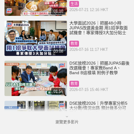
生活
2026-07-21 12:16 HKT
01:10
大學面試2026｜把握48小時
JUPAS改選黃金期 用1招爭取面
試機會！專家傳授3大加分貼士
教育
2026-07-16 11:17 HKT
03:08
DSE放榜2026｜把握JUPAS最後
改選機會！專家教Band A、
Band B這樣填 附例子教學
教育
2026-07-15 15:46 HKT
01:56
DSE放榜2026｜升學專家分析5
大分數/情況出路 預計幾多分可
穩入「八大」？
瀏覽更多影片
教育
2026-07-15 08:04 HKT
01:39