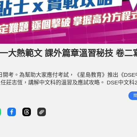
卷一大熱範文 課外篇章溫習秘技 卷二
月9日開考。為幫助大家應付考試，《星島教育》推出《DSE
莊志恆，講解中文科的溫習及應試攻略。 DSE中文科20
試及校本評核2部分，其中公開考試分為卷一和卷二，合共
閱
 考核能力：主要考核考生的閱讀能力，包括理解