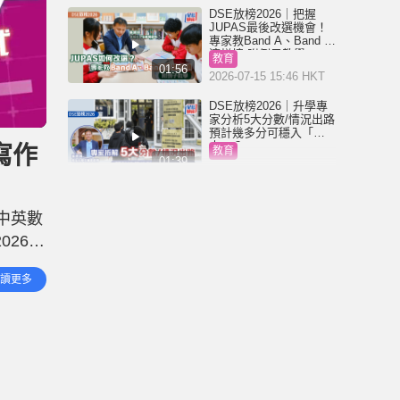
DSE放榜2026｜把握
JUPAS最後改選機會！
專家教Band A、Band B
這樣填 附例子教學
教育
01:56
2026-07-15 15:46 HKT
DSE放榜2026｜升學專
家分析5大分數/情況出路
預計幾多分可穩入「八
大」？
寫作
教育
01:39
2026-07-15 08:04 HKT
DSE放榜2026︱終極放
榜懶人包！惡劣天氣安
中英數
排/事前準備/當日流程/必
備物品/重要日期一覽
26｜
教育
（持續更新）
01:50
2026-07-14 22:16 HKT
佔全科
讀更多
機械人VS人類 ！Figure
AI發起人機分揀包裹比
賽 網上直播10小時無間
斷工作 最終贏家是……
生活
00:34
2026-05-18 16:02 HKT
內地「暴走團」殺入將
軍澳？公園大播音樂落