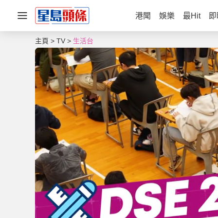
港聞
娛樂
最Hit
即
主頁
TV
生活台