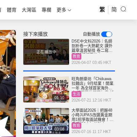
繁
简
育
體育
大灣區
專欄
更多
接下來播放
自動播放
DSE中文科2026｜名師
剖析卷一大熱範文 課外
篇章溫習秘技 卷二寫作
正在播放中
靠呢5招攞高分！
教育
2026-04-07 03:45 HKT
旺角朗豪坊「Chiikawa
拉麵店」9月結業！開業
一年 為全球首家海外分
店 網民狠批服務欠奉:抵
生活
執
01:10
2026-07-21 12:16 HKT
大學面試2026｜把握48
小時JUPAS改選黃金期
用1招爭取面試機會！專
家傳授3大加分貼士
教育
03:08
2026-07-16 11:17 HKT