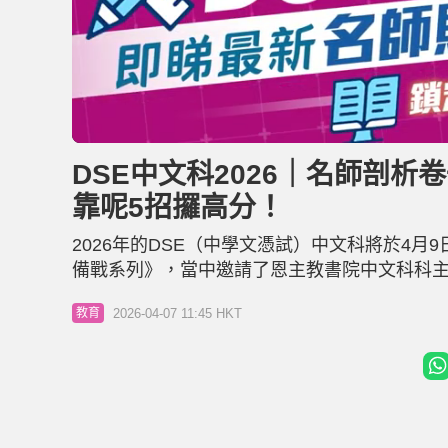
L
U
o
n
a
m
d
u
DSE中文科2026｜名師剖析
e
t
d
e
:
靠呢5招攞高分！
1
2
.
8
2026年的DSE（中學文憑試）中文科將於4
8
%
備戰系列》，當中邀請了恩主教書院中文科科主任
中國語文科考甚麼？ DSE中文科分為公開考
2026-04-07 11:45 HKT
教育
總分85%。 卷一：閱讀能力 （佔全卷40%）