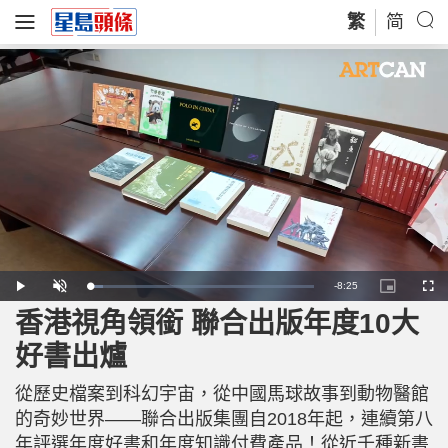
繁
简
R
-
8:25
L
P
U
P
F
o
l
n
i
u
a
a
m
c
l
香港視角領銜 聯合出版年度10大
e
d
y
u
t
l
e
t
u
s
d
e
r
c
m
好書出爐
:
e
r
5
-
e
.
i
e
a
9
n
n
6
從歷史檔案到科幻宇宙，從中國馬球故事到動物醫館
-
%
P
i
i
的奇妙世界——聯合出版集團自2018年起，連續第八
c
t
n
年評選年度好書和年度知識付費產品！從近千種新書
u