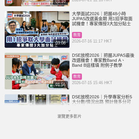
01:10
大學面試2026｜把握48小時
JUPAS改選黃金期 用1招爭取面
試機會！專家傳授3大加分貼士
教育
2026-07-16 11:17 HKT
03:08
DSE放榜2026｜把握JUPAS最後
改選機會！專家教Band A、
Band B這樣填 附例子教學
教育
2026-07-15 15:46 HKT
01:56
DSE放榜2026｜升學專家分析5
大分數/情況出路 預計幾多分可
穩入「八大」？
瀏覽更多影片
教育
2026-07-15 08:04 HKT
01:39
DSE放榜2026︱終極放榜懶人