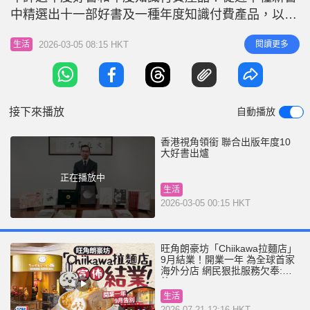
r
e
中精選出十一部好書及一種年度知識付費產品，以多
i
元視角講述中國故事、香港故事，兼顧創新與傳承，
n
2026-03-05 08:15 HKT
閱讀更多
生活
聯合出版集團副總裁李家駒博士說：「努力推廣閱
g
讀，出版好書，是我們會堅持下去的工作。」 聯合
T
出版集團出版種類多元，今次獲選好書中，聚焦香港
i
歷史和社會觀察的優質作品格外引
接下來播放
自動播放
m
e
香港視角領銜 聯合出版年度10
大好書出爐
正在播放中
生活
2026-03-05 00:15 HKT
旺角朗豪坊「Chiikawa拉麵店」
9月結業！開業一年 為全球首家
海外分店 網民狠批服務欠奉:抵
執
生活
2026-07-21 12:16 HKT