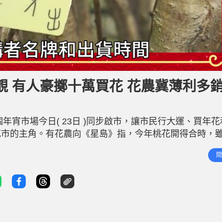
 有人豪擲十萬買花 花農冀薄利多
個年宵市場今日( 23日 )同步啟市，讓市民行大運、買年
花市的主角。有花農向《星島》指，今年桃花開得合時，
得好靚」。雖然面對經濟不明朗，但花農指「銀行客」、
閱
惟他亦不敢加價，冀能盡量留住熟客。另有蘭花花農指，