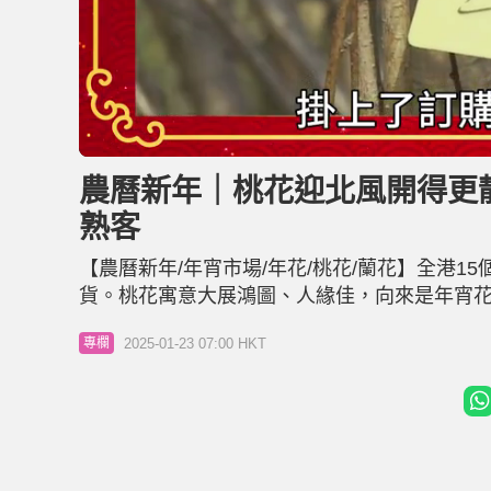
L
U
o
n
a
m
d
u
農曆新年｜桃花迎北風開得更靚
e
t
d
e
:
熟客
4
8
.
1
【農曆新年/年宵市場/年花/桃花/蘭花】全港15
9
%
貨。桃花寓意大展鴻圖、人緣佳，向來是年宵
氣較暖，幸借助去年年底北風之利，整體「開
2025-01-23 07:00 HKT
專欄
屋苑客」不減，不少人更豪花逾10萬元買花，