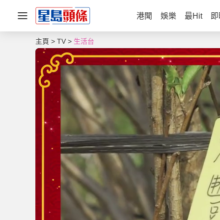
港聞
娛樂
最Hit
即
主頁
TV
生活台