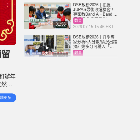
DSE放榜2026｜把握
JUPAS最後改選機會！
專家教Band A、Band B
這樣填 附例子教學
教育
01:56
2026-07-15 15:46 HKT
DSE放榜2026｜升學專
家分析5大分數/情況出路
預計幾多分可穩入「八
大」？
銷留
教育
01:39
2026-07-15 08:04 HKT
DSE放榜2026︱終極放
榜懶人包！惡劣天氣安
花和辦年
排/事前準備/當日流程/必
備物品/重要日期一覽
雖然天
教育
（持續更新）
01:50
2026-07-14 22:16 HKT
「高級
讀更多
香港
機械人VS人類 ！Figure
AI發起人機分揀包裹比
賽 網上直播10小時無間
斷工作 最終贏家是……
生活
00:34
2026-05-18 16:02 HKT
內地「暴走團」殺入將
軍澳？公園大播音樂落