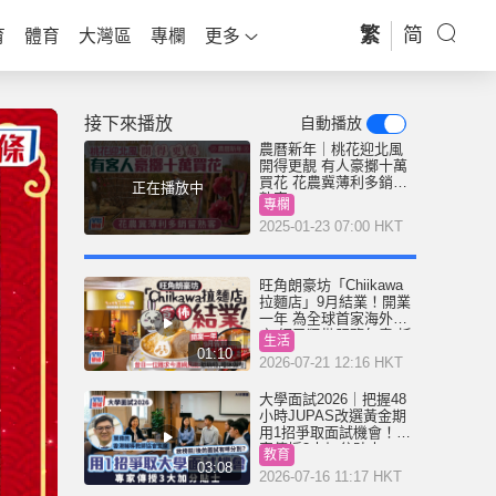
繁
简
育
體育
大灣區
專欄
更多
接下來播放
自動播放
農曆新年｜桃花迎北風
開得更靚 有人豪擲十萬
買花 花農冀薄利多銷留
正在播放中
熟客
專欄
2025-01-23 07:00 HKT
旺角朗豪坊「Chiikawa
拉麵店」9月結業！開業
一年 為全球首家海外分
店 網民狠批服務欠奉:抵
生活
執
01:10
2026-07-21 12:16 HKT
大學面試2026｜把握48
小時JUPAS改選黃金期
用1招爭取面試機會！專
家傳授3大加分貼士
教育
03:08
2026-07-16 11:17 HKT