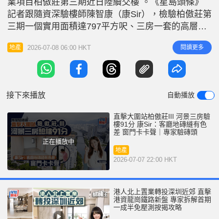
業項目柏傲莊第三期近日陸續交樓 。《星島頭條》
r
e
i
記者跟隨資深驗樓師陳智康（康Sir），檢驗柏傲莊第
n
三期一個實用面積達797平方呎、三房一套的高層單
位 。康Sir仔細檢查後指出，第三期的交樓標準與早
g
2026-07-08 06:00 HKT
閱讀更多
地產
前的第一、二期在用料上有所不同，並指出部分的
T
「執漏」位如地磚掃口色差、露台門設計有機會夾
i
手，以及部分門窗有開關響問題等，業主收樓時需特
m
別留神 ，總結得分為91分
接下來播放
自動播放
e
直擊大圍站柏傲莊III 河景三房驗
樓91分 康Sir：客廳地磚縫有色
差 窗門卡卡聲｜專家驗磚頭
正在播放中
地產
2026-07-07 22:00 HKT
港人北上置業轉投深圳近郊 直擊
港資龍崗鐵路新盤 專家拆解首期
一成半免壓測按揭攻略