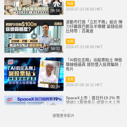
地產
2026-07-23 06:00 HKT
04:58
波動市打造「立於不敗」組合 陳
刀仔籲買巴郡及半導體 留錢低撈
比特幣｜百萬倉
金融
2026-07-23 06:00 HKT
59:32
「AI假任志剛」派股票貼士 神態
聲線極逼真 提防墮入投資騙局｜
有片
金融
2026-07-09 16:11 HKT
00:34
SpaceX上市｜首日升19.2% 市
值破2.1萬億美元 成第七大上市
公司 馬斯克成「萬億富豪」第一
人
瀏覽更多影片
金融
2026-06-13 09:35 HKT
01:48