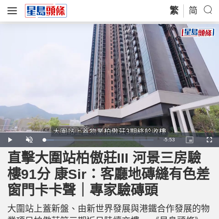
繁
简
R
-
5:53
L
P
U
P
F
o
l
n
i
u
a
a
m
c
l
直擊大圍站柏傲莊III 河景三房驗
e
d
y
u
t
l
e
t
u
s
d
e
r
c
m
樓91分 康Sir：客廳地磚縫有色差
:
e
r
8
-
e
.
i
e
a
8
窗門卡卡聲｜專家驗磚頭
n
n
8
-
%
P
i
i
c
大圍站上蓋新盤、由新世界發展與港鐵合作發展的物
t
n
u