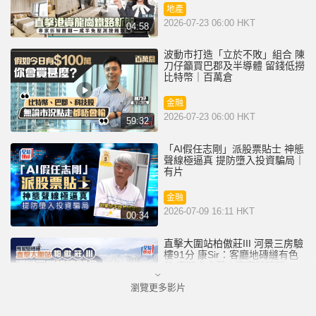
地產
2026-07-23 06:00 HKT
04:58
波動市打造「立於不敗」組合 陳
刀仔籲買巴郡及半導體 留錢低撈
比特幣｜百萬倉
金融
2026-07-23 06:00 HKT
59:32
「AI假任志剛」派股票貼士 神態
聲線極逼真 提防墮入投資騙局｜
有片
金融
2026-07-09 16:11 HKT
00:34
直擊大圍站柏傲莊III 河景三房驗
樓91分 康Sir：客廳地磚縫有色
差 窗門卡卡聲｜專家驗磚頭
瀏覽更多影片
地產
2026-07-08 06:00 HKT
05:53