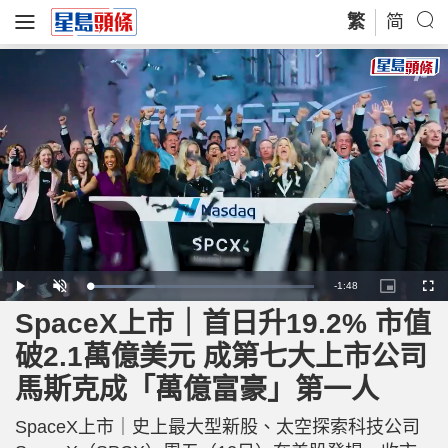
繁
简
R
-
1:48
L
P
U
P
F
o
l
n
i
u
a
a
m
c
l
SpaceX上市｜首日升19.2% 市值
e
d
y
u
t
l
e
t
u
s
d
e
r
c
m
破2.1萬億美元 成第七大上市公司
:
e
r
2
-
e
9
i
e
a
.
馬斯克成「萬億富豪」第一人
n
n
1
-
3
P
i
%
i
c
SpaceX上市｜史上最大型新股、太空探索科技公司
t
n
u