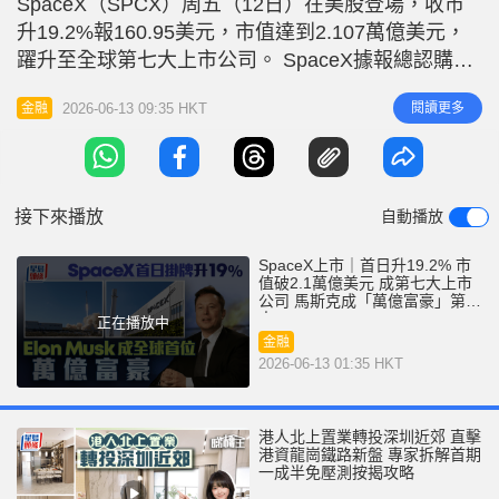
SpaceX（SPCX）周五（12日）在美股登場，收市
r
e
i
升19.2%報160.95美元，市值達到2.107萬億美元，
n
躍升至全球第七大上市公司。 SpaceX據報總認購額
超過3500億美元，錄超購3.7倍，開市價150美元，
g
2026-06-13 09:35 HKT
閱讀更多
金融
較招股價135元高出11.1%，市值約1.96萬億美元；
T
早段曾升30%高見176.52美元，其後升幅收窄，收市
i
報160.95美元，
m
接下來播放
自動播放
e
SpaceX上市｜首日升19.2% 市
值破2.1萬億美元 成第七大上市
公司 馬斯克成「萬億富豪」第一
人
正在播放中
金融
2026-06-13 01:35 HKT
港人北上置業轉投深圳近郊 直擊
港資龍崗鐵路新盤 專家拆解首期
一成半免壓測按揭攻略