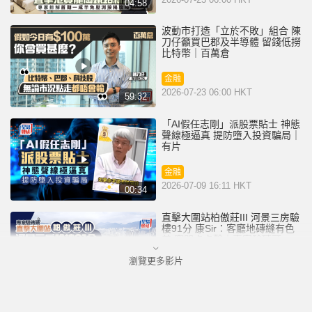
04:58
波動市打造「立於不敗」組合 陳
刀仔籲買巴郡及半導體 留錢低撈
比特幣｜百萬倉
金融
2026-07-23 06:00 HKT
59:32
「AI假任志剛」派股票貼士 神態
聲線極逼真 提防墮入投資騙局｜
有片
金融
2026-07-09 16:11 HKT
00:34
直擊大圍站柏傲莊III 河景三房驗
樓91分 康Sir：客廳地磚縫有色
差 窗門卡卡聲｜專家驗磚頭
瀏覽更多影片
地產
2026-07-08 06:00 HKT
05:53
SpaceX上市｜首日升19.2% 市