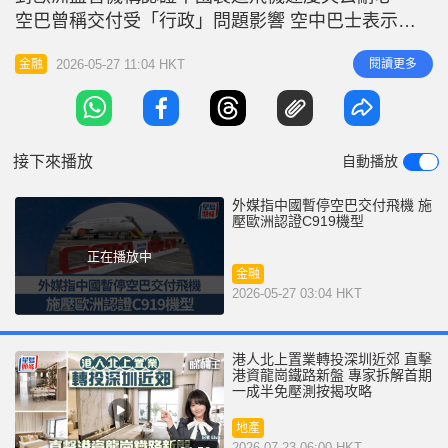
r
e
空巴曾稱交付受「行政」問題影響 空中巴士表示，
i
今年第一季交付的商用飛機數量為2009年以來最少，
n
2026-05-27 11:04 HKT
閱讀更多
金融
部分原因是「行政」問題，導致向中國交付近20架飛
g
機的計劃被迫中止。 空中巴士行政總裁Guillaume
T
Faury上月曾預測，飛機交付將在6月底恢復正常，但
i
他拒
接下來播放
自動播放
m
e
外媒指中國暫停空巴交付飛機 施
壓歐洲認證C919機型
正在播放中
金融
2026-05-27 03:04 HKT
港人北上置業轉投深圳近郊 直擊
港資龍崗鐵路新盤 專家拆解首期
一成半免壓測按揭攻略
地產
2026-07-23 06:00 HKT