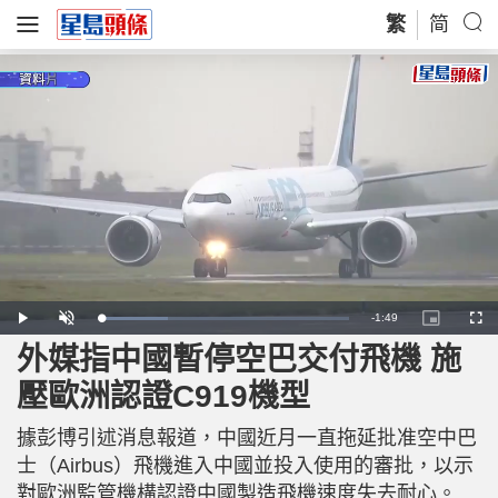
繁
简
R
-
1:49
L
P
U
P
F
o
l
n
i
u
a
a
m
c
l
外媒指中國暫停空巴交付飛機 施
e
d
y
u
t
l
e
t
u
s
d
e
r
c
m
壓歐洲認證C919機型
:
e
r
2
-
e
7
i
e
a
.
n
n
0
據彭博引述消息報道，中國近月一直拖延批准空中巴
-
6
P
i
%
i
士（Airbus）飛機進入中國並投入使用的審批，以示
c
t
n
對歐洲監管機構認證中國製造飛機速度失去耐心。
u