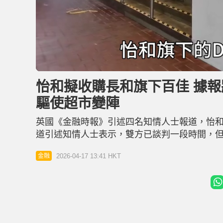
L
U
o
n
a
m
d
u
怡和擬收購長和旗下百佳 據報
e
t
d
e
:
驅使超市變陣
5
4
.
2
英國《金融時報》引述四名知情人士報道，怡和
4
%
道引述知情人士表示，雙方已談判一段時間，
盛行或驅使傳統超市集團有新部署。至於兩大
2026-04-17 13:41 HKT
金融
下，相信整合不會構成壟斷局面。長和股價午後曾由