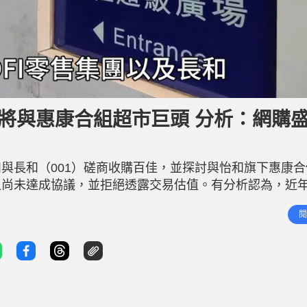
將與惠康合組超市巨頭 分析：網購
與長和（001）磋商收購百佳，並探討與怡和旗下惠康合
但尚未達成協議，並拒絕透露交易估值。有分析認為，近
超市合併會否引致壟斷問題，有經濟學者指由於網購盛行
閱
跌轉升，報64.55元升0.78%。 DFI零售集團發言人