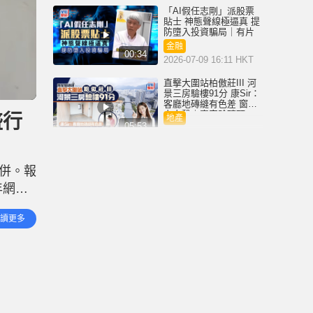
「AI假任志剛」派股票
貼士 神態聲線極逼真 提
防墮入投資騙局｜有片
金融
00:34
2026-07-09 16:11 HKT
直擊大圍站柏傲莊III 河
景三房驗樓91分 康Sir：
客廳地磚縫有色差 窗門
卡卡聲｜專家驗磚頭
盛行
地產
05:53
2026-07-08 06:00 HKT
SpaceX上市｜首日升
19.2% 市值破2.1萬億美
併。報
元 成第七大上市公司 馬
斯克成「萬億富豪」第
年網購
金融
一人
01:48
2026-06-13 09:35 HKT
的競爭
讀更多
回應
70歲​張堅庭投資前每事
問AI 看好英國樓收7厘息
一類股份每跌10%就加
倉｜百萬倉
金融
01:29
2026-06-08 06:00 HKT
銀行收緊內地客開戶 記
者實測各大行 中資行職