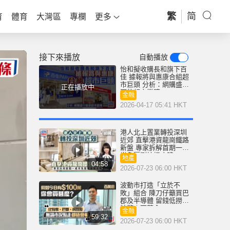
繁
简
育
體育
大灣區
專欄
更多
接下來播放
自動播放
怡和擬收購長和旗下百
佳 據報將與惠康合組超
市巨頭 分析：網購盛行
正在播放中
驅使超市變陣
金融
2026-04-17 05:41 HKT
港人北上置業轉投深圳
近郊 直擊港資龍崗鐵路
新盤 專家拆解首期一成
半免壓測按揭攻略
地產
04:58
2026-07-23 06:00 HKT
波動市打造「立於不
敗」組合 陳刀仔籲買巴
郡及半導體 留錢低撈比
特幣｜百萬倉
金融
59:32
2026-07-23 06:00 HKT