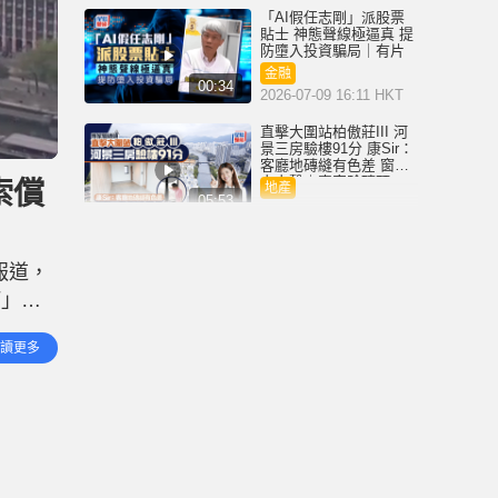
「AI假任志剛」派股票
貼士 神態聲線極逼真 提
防墮入投資騙局｜有片
金融
00:34
2026-07-09 16:11 HKT
直擊大圍站柏傲莊III 河
景三房驗樓91分 康Sir：
客廳地磚縫有色差 窗門
卡卡聲｜專家驗磚頭
索償
地產
05:53
2026-07-08 06:00 HKT
SpaceX上市｜首日升
19.2% 市值破2.1萬億美
報道，
元 成第七大上市公司 馬
斯克成「萬億富豪」第
打」，
金融
一人
01:48
2026-06-13 09:35 HKT
更發
讀更多
70歲​張堅庭投資前每事
問AI 看好英國樓收7厘息
一類股份每跌10%就加
倉｜百萬倉
金融
01:29
2026-06-08 06:00 HKT
銀行收緊內地客開戶 記
者實測各大行 中資行職