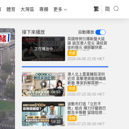
繁
简
育
體育
大灣區
專欄
更多
接下來播放
自動播放
英國修例引爆新盤大延
誤 逾百港人受災 凍結資
金約億元 律師籲快索償
正在播放中
免發展商清盤
地產
2026-04-08 22:00 HKT
港人北上置業轉投深圳
近郊 直擊港資龍崗鐵路
新盤 專家拆解首期一成
半免壓測按揭攻略
地產
04:58
2026-07-23 06:00 HKT
波動市打造「立於不
敗」組合 陳刀仔籲買巴
郡及半導體 留錢低撈比
特幣｜百萬倉
金融
59:32
2026-07-23 06:00 HKT