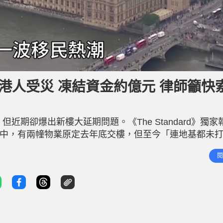
港人受災 凍結資金約億元 律師籲快
近期卻爆出新樓大延期問題。《The Standard》獨家
rs大型屋苑中，有兩幢物業原定去年底交樓，但至今「連地基都未
香港投資者，單是首期資金估計凍結1億港元。記者追查後
閱
022年實施嚴格《建築安全法》（B