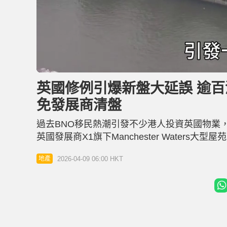
L
U
o
n
a
m
d
u
英國修例引爆新盤大延誤 逾百
e
t
d
e
:
免發展商清盤
2
0
.
3
過去BNO移民熱潮引發不少港人投資英國物業，但
7
%
英國發展商X1旗下Manchester Wate
觸發逾300名投資者恐慌，市傳當中有逾百名
2026-04-09 06:00 HKT
地產
現，事件並非單一發展商資金斷裂，而是英國於2