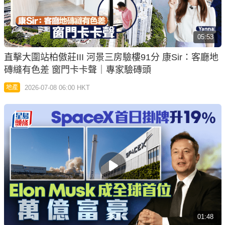
05:53
直擊大圍站柏傲莊III 河景三房驗樓91分 康Sir：客廳地
磚縫有色差 窗門卡卡聲｜專家驗磚頭
2026-07-08 06:00 HKT
地產
01:48