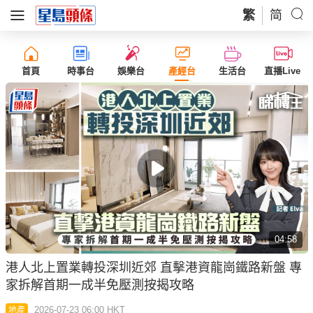
繁
简
首頁
時事台
娛樂台
產經台
生活台
直播Live
04:58
港人北上置業轉投深圳近郊 直擊港資龍崗鐵路新盤 專
家拆解首期一成半免壓測按揭攻略
2026-07-23 06:00 HKT
地產