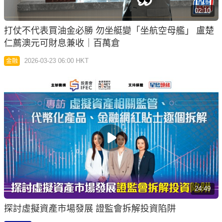
02:10
打仗不代表買油金必勝 勿坐艇變「坐航空母艦」 盧楚
仁薦澳元可財息兼收｜百萬倉
2026-03-23 06:00 HKT
金融
24:49
探討虛擬資產市場發展 證監會拆解投資陷阱