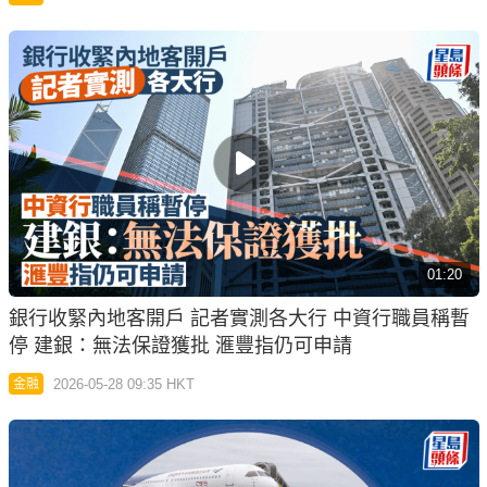
01:20
銀行收緊內地客開戶 記者實測各大行 中資行職員稱暫
停 建銀：無法保證獲批 滙豐指仍可申請
2026-05-28 09:35 HKT
金融