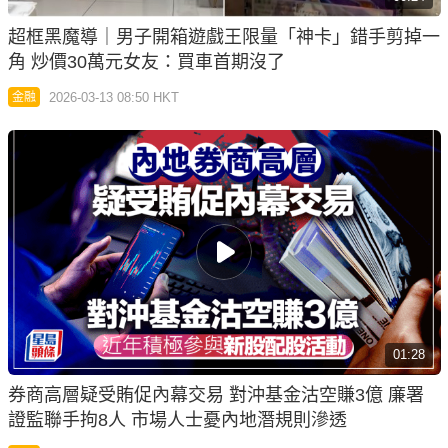
超框黑魔導｜男子開箱遊戲王限量「神卡」錯手剪掉一
角 炒價30萬元女友：買車首期沒了
2026-03-13 08:50 HKT
金融
01:28
券商高層疑受賄促內幕交易 對沖基金沽空賺3億 廉署
證監聯手拘8人 市場人士憂內地潛規則滲透