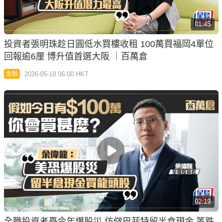
01:45
投資者張明珠趁日圓低水買樓收租 100萬買福岡4單位
回報逾6厘 博升值首選大阪 ｜百萬倉
2026-05-18 06:00 HKT
金融
02:19
全職投資者憂今年爆股災 仿傚巴菲特留半倉現金 等跌