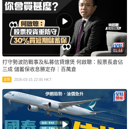
01:44
打守勢波防戰事及私募信貸爆煲 何啟聰：股票長倉佔
三成 儲蓄保收息勝定存｜百萬倉
2026-03-15 22:00 HKT
金融