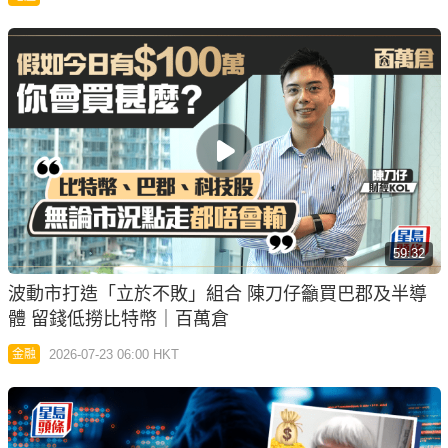
59:32
波動市打造「立於不敗」組合 陳刀仔籲買巴郡及半導
體 留錢低撈比特幣｜百萬倉
2026-07-23 06:00 HKT
金融