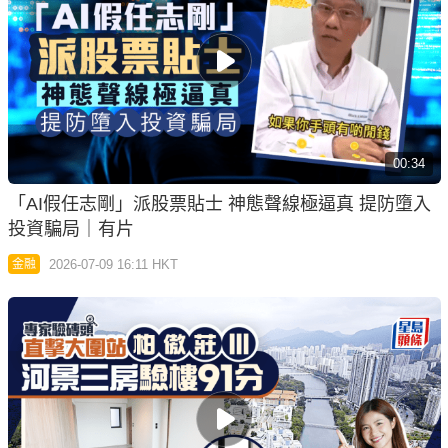
00:34
「AI假任志剛」派股票貼士 神態聲線極逼真 提防墮入
投資騙局｜有片
2026-07-09 16:11 HKT
金融