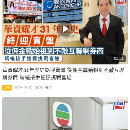
01:31
華資耀才31年歷史終迎賣盤 從佣金戰始祖到不敵互聯
網券商 螞蟻接手憧憬挑戰富途
2026-03-31 16:20 HKT
金融