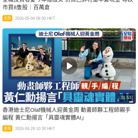
市買8隻股｜百萬倉
2026-05-04 06:00 HKT
金融
01:53
香港迪士尼Olaf機械人迎黃金周 動畫師夥工程師親手
編程 黃仁勳揚言「具靈魂實體AI」
2026-04-29 10:30 HKT
金融