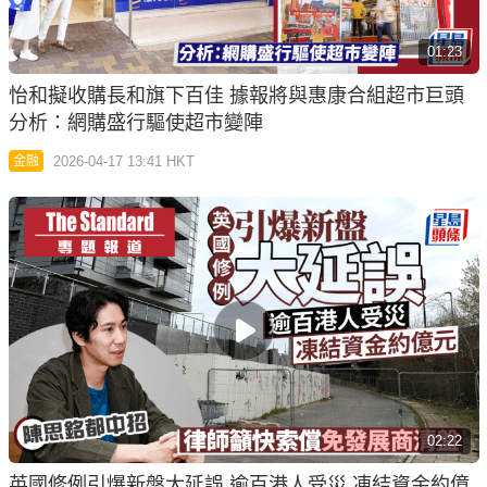
01:23
怡和擬收購長和旗下百佳 據報將與惠康合組超市巨頭
分析：網購盛行驅使超市變陣
2026-04-17 13:41 HKT
金融
02:22
英國修例引爆新盤大延誤 逾百港人受災 凍結資金約億