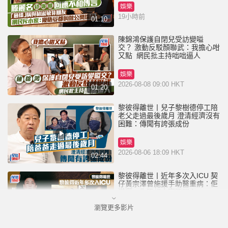
娛樂
19小時前
01:10
陳錦鴻保護自閉兒受訪變嗌
交？ 激動反駁顏聯武：我擔心咁
又點 網民批主持咄咄逼人
娛樂
2026-08-08 09:00 HKT
01:20
黎彼得離世丨兒子黎樹德停工陪
老父走過最後歲月 澄清經濟沒有
困難：傳聞有誇張成份
娛樂
2026-08-06 18:09 HKT
02:44
黎彼得離世丨近年多次入ICU 契
仔黃宗澤曾施援手助醫重病：佢
瀟灑一生唔想大家唔開心
瀏覽更多影片
娛樂
2026-08-06 16:24 HKT
01:23