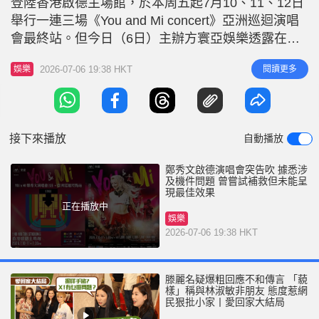
登陸香港啟德主場館，於本周五起7月10、11、12日
r
e
i
舉行一連三場《You and Mi concert》亞洲巡迴演唱
n
會最終站。但今日（6日）主辦方寰亞娛樂透露在演
唱會搭建及測試過程中，發現舞台有重要部件出現故
g
2026-07-06 19:38 HKT
閱讀更多
娛樂
障，存在安全隱憂。基於演出安全考量，主辦方宣佈
T
原定的鄭秀文啟德演唱會2026將延期舉行，而原定日
i
子將改為舉辦免費的「答謝會」（粉絲見面會）
m
接下來播放
自動播放
e
鄭秀文啟德演唱會突告吹 據悉涉
及機件問題 曾嘗試補救但未能呈
現最佳效果
正在播放中
娛樂
2026-07-06 19:38 HKT
滕麗名疑爆粗回應不和傳言 「藐
樣」稱與林淑敏非朋友 態度惹網
民狠批小家丨愛回家大結局