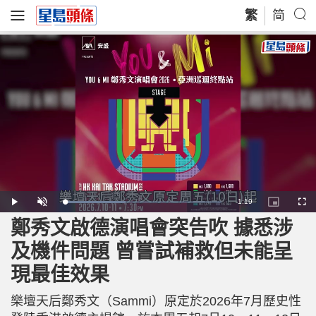
繁
简
R
-
1:19
L
P
U
P
F
o
l
n
i
u
a
a
m
c
l
鄭秀文啟德演唱會突告吹 據悉涉
e
d
y
u
t
l
e
t
u
s
d
e
r
c
m
及機件問題 曾嘗試補救但未能呈
:
e
r
3
-
e
9
i
e
a
.
現最佳效果
n
n
3
-
3
P
i
%
i
c
樂壇天后鄭秀文（Sammi）原定於2026年7月歷史性
t
n
u