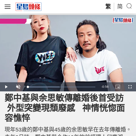
繁
简
R
-
0:56
L
P
U
P
F
o
l
n
i
u
a
a
m
c
l
鄭中基與余思敏傳離婚後首受訪
e
d
y
u
t
l
e
t
u
s
d
e
r
c
m
外型突變現頹廢感 神情恍惚面
:
e
r
4
-
e
7
i
e
a
.
容憔悴
n
n
2
-
7
P
i
%
i
c
現年53歲的鄭中基與45歲的余思敏早在去年傳離婚。
t
n
u