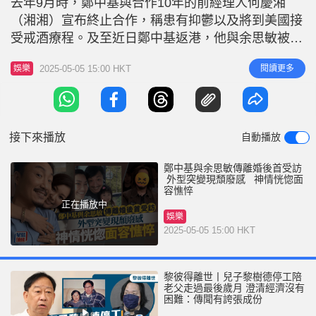
去年9月時，鄭中基與合作10年的前經理人何慶湘
r
e
i
（湘湘）宣布終止合作，稱患有抑鬱以及將到美國接
n
受戒酒療程。及至近日鄭中基返港，他與余思敏被發
現IG互相取消追蹤，其後鄭中基更被傳媒拍到現身家
g
2025-05-05 15:00 HKT
閱讀更多
娛樂
事法庭，令兩人離婚的傳聞甚上塵囂。其後《東周
T
刊》再爆出鄭中基僅願意付8,000元，與余思敏未能
i
達成共識。 鄭中基為自導自演新戲《阿龍》宣傳 鄭
m
中基對於離婚傳聞傳出多
接下來播放
自動播放
e
鄭中基與余思敏傳離婚後首受訪
外型突變現頹廢感 神情恍惚面
容憔悴
正在播放中
娛樂
2025-05-05 15:00 HKT
黎彼得離世丨兒子黎樹德停工陪
老父走過最後歲月 澄清經濟沒有
困難：傳聞有誇張成份