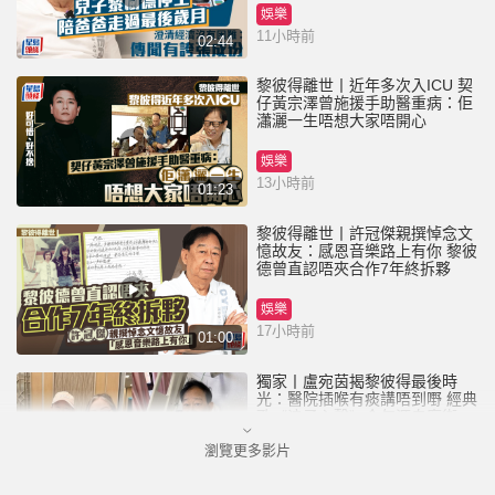
娛樂
11小時前
02:44
黎彼得離世丨近年多次入ICU 契
仔黃宗澤曾施援手助醫重病：佢
瀟灑一生唔想大家唔開心
娛樂
13小時前
01:23
黎彼得離世丨許冠傑親撰悼念文
憶故友：感恩音樂路上有你 黎彼
德曾直認唔夾合作7年終拆夥
娛樂
17小時前
01:00
獨家丨盧宛茵揭黎彼得最後時
光：醫院插喉有痰講唔到嘢 經典
歌《浪子心聲》金句源自廟街睇
相佬
瀏覽更多影片
娛樂
22小時前
01:11