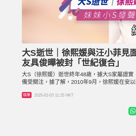
L
U
o
n
a
m
d
u
大S逝世｜徐熙媛與汪小菲見面
e
t
d
e
:
友具俊曄被封「世紀復合」
2
9
.
2
大S（徐熙媛）逝世終年48歲，據大S家屬證
4
%
備受關注，據了解，2010年9月，徐熙媛在安
日在北京市朝陽區民政局登記結婚。及後，大S
2025-02-03 11:25 HKT
娛樂
大S閃嫁具俊曄，引起一時熱話。 大S逝世｜與汪