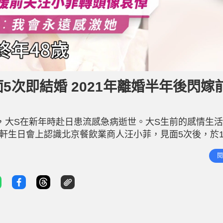
5次即結婚 2021年離婚半年後閃嫁
實，大S在新年時赴日患流感急病逝世。大S生前的感情生
以軒生日會上認識北京餐飲業商人汪小菲，見面5次後，於1
屢傳婚變，至2021年大S宣布與汪小菲離婚，而在離婚半
閱
小菲婚後育有一子一女 早在2010年9月，徐熙