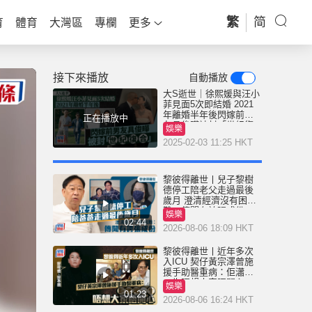
繁
简
育
體育
大灣區
專欄
更多
接下來播放
自動播放
大S逝世｜徐熙媛與汪小
菲見面5次即結婚 2021
年離婚半年後閃嫁前男
正在播放中
友具俊曄被封「世紀復
娛樂
合」
2025-02-03 11:25 HKT
黎彼得離世丨兒子黎樹
德停工陪老父走過最後
歲月 澄清經濟沒有困
難：傳聞有誇張成份
娛樂
02:44
2026-08-06 18:09 HKT
黎彼得離世丨近年多次
入ICU 契仔黃宗澤曾施
援手助醫重病：佢瀟灑
一生唔想大家唔開心
娛樂
01:23
2026-08-06 16:24 HKT